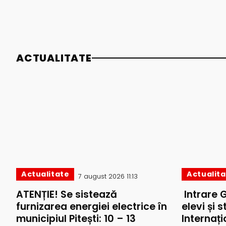
ACTUALITATE
Actualitate
Actualit
7 august 2026 11:13
ATENȚIE! Se sistează
Intrare 
furnizarea energiei electrice în
elevi și 
municipiul Pitești: 10 – 13
Internați