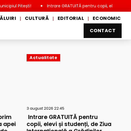
tești!
Intrare GRATUITĂ pentru copii, elevi și studenți, de 
ĂLUIRI
CULTURĂ
EDITORIAL
ECONOMIC
|
|
|
CONTACT
Actualitate
3 august 2026 22:45
prim
Intrare GRATUITĂ pentru
a apei
copii, elevi și studenți, de Ziua