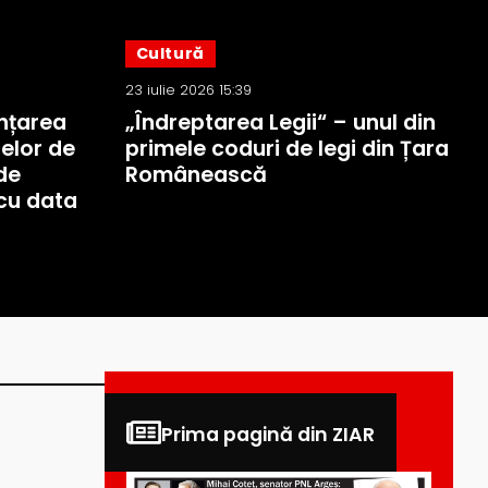
Cultură
23 iulie 2026 15:39
nțarea
„Îndreptarea Legii“ – unul din
elor de
primele coduri de legi din Țara
de
Românească
cu data
Prima pagină din ZIAR