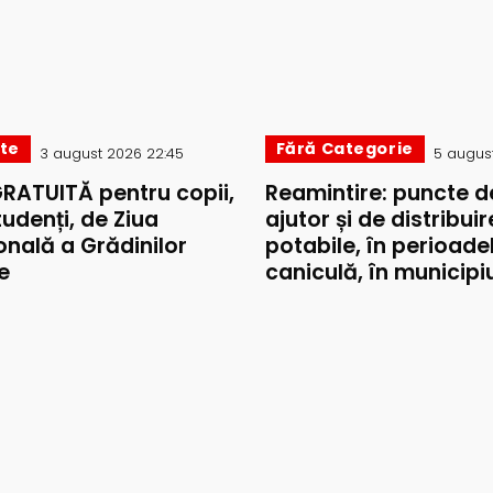
ate
Fără Categorie
3 august 2026 22:45
5 august
GRATUITĂ pentru copii,
Reamintire: puncte d
studenți, de Ziua
ajutor și de distribui
onală a Grădinilor
potabile, în perioade
e
caniculă, în municipiul