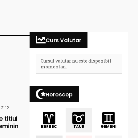
Curs Valutar
Cursul valutar nu este disponibil
momentan.
Horoscop
21:12
 titlul
eminin
BERBEC
TAUR
GEMENI