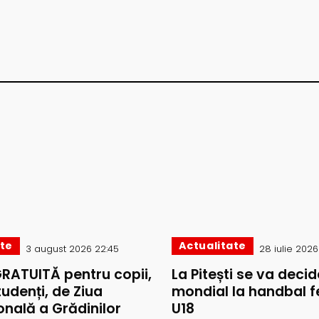
ate
Actualitate
3 august 2026 22:45
28 iulie 2026 
GRATUITĂ pentru copii,
La Pitești se va decide
studenți, de Ziua
mondial la handbal f
onală a Grădinilor
U18