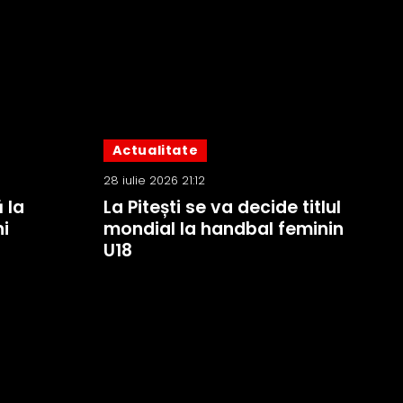
Actualitate
28 iulie 2026 21:12
 la
La Pitești se va decide titlul
i
mondial la handbal feminin
U18