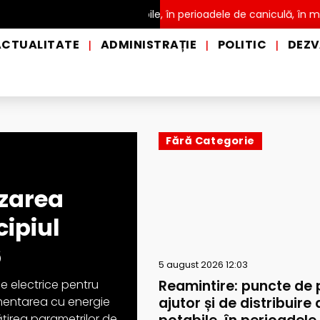
ribuire a apei potabile, în perioadele de caniculă, în municipiul Pi
ACTUALITATE
ADMINISTRAȚIE
POLITIC
DEZV
|
|
|
Fără Categorie
izarea
cipiul
6
5 august 2026 12:03
Reamintire: puncte de 
le electrice pentru
ajutor și de distribuire 
limentarea cu energie
țirea parametrilor de