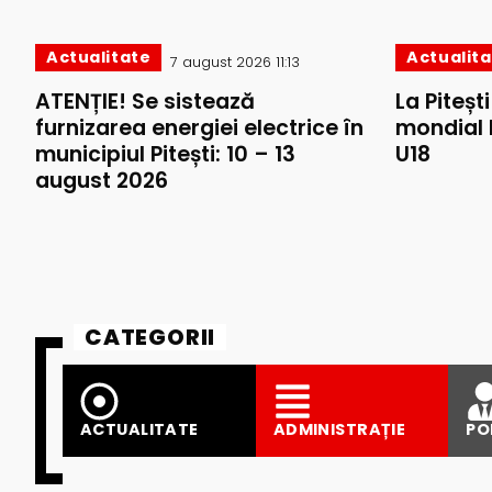
Actualitate
Actualit
7 august 2026 11:13
ATENȚIE! Se sistează
La Piteșt
furnizarea energiei electrice în
mondial 
municipiul Pitești: 10 – 13
U18
august 2026
CATEGORII
ACTUALITATE
ADMINISTRAȚIE
PO