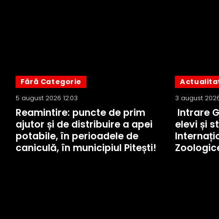
Fără Categorie
Actualita
5 august 2026 12:03
3 august 2026
Reamintire: puncte de prim
Intrare 
ajutor și de distribuire a apei
elevi și s
potabile, în perioadele de
Internați
caniculă, în municipiul Pitești!
Zoologic