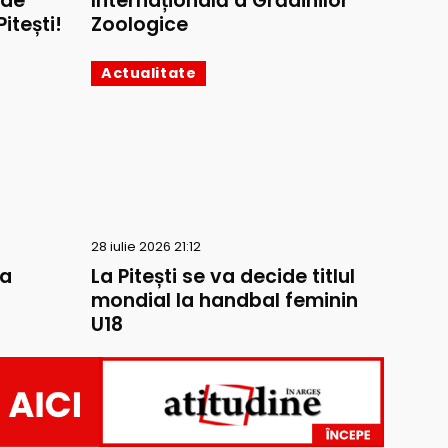
 de
Internațională a Grădinilor
itești!
Zoologice
Actualitate
28 iulie 2026 21:12
la
La Pitești se va decide titlul
mondial la handbal feminin
U18