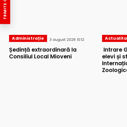
TRIMITE O ȘTIRE
Administrație
Actualit
3 august 2026 10:12
Ședință extraordinară la
Intrare 
Consiliul Local Mioveni
elevi și 
Internați
Zoologic