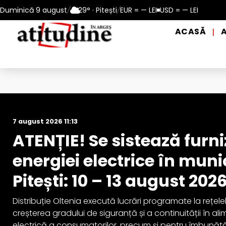
– 13 august 2026
Duminică 9 august
/
Reamintire: puncte de prim ajutor și de dist
29° · Pitești
/
EUR = — LEI
USD = — LEI
ACASĂ
|
Actualitate
7 august 2026 11:13
ATENȚIE! Se sistează furn
energiei electrice în muni
Pitești: 10 – 13 august 202
Distribuție Oltenia execută lucrări programate la rețele
creșterea gradului de siguranță și a continuității în a
electrică a consumatorilor, precum și pentru îmbunătă