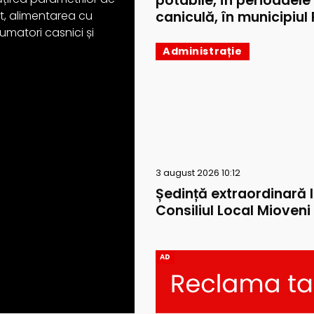
potabile, în perioadele
caniculă, în municipiul P
ext, alimentarea cu
umatori casnici și
Administrație
3 august 2026 10:12
Ședință extraordinară 
Consiliul Local Mioveni
AD