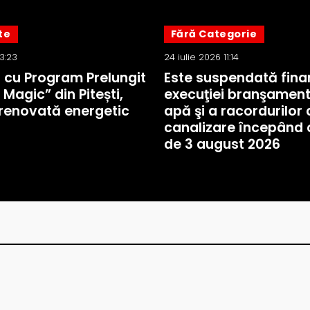
te
Fără Categorie
13:23
24 iulie 2026 11:14
a cu Program Prelungit
Este suspendată fina
 Magic” din Pitești,
execuţiei branşament
renovată energetic
apă şi a racordurilor 
canalizare începând 
de 3 august 2026