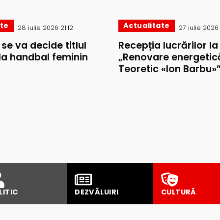
ate
Actualitate
28 iulie 2026 21:12
27 iulie 2026
i se va decide titlul
Recepția lucrărilor la
la handbal feminin
„Renovare energetică
Teoretic «Ion Barbu»
LITIC
DEZVĂLUIRI
CULTURĂ