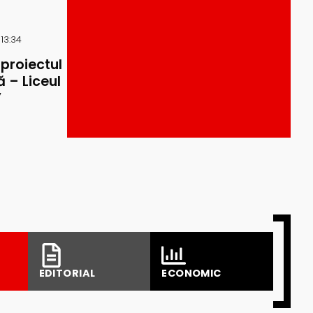
 13:34
 proiectul
 – Liceul
”
EDITORIAL
ECONOMIC