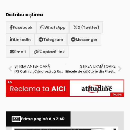
Distribuie știrea
Facebook
WhatsApp
X (Twitter)
LinkedIn
Telegram
Messenger
Email
Copiază link
ȘTIREA ANTERIOARĂ
ȘTIREA URMĂTOARE
ÎPS Calinic: „Când vezi că România n-are decât ceva peste 200 de km de autostradă, te apucă jalea pe dinlăuntru”
Biletele de călătorie din Pitești se pot achiziționa cu cardul
AD
Prima pagină din ZIAR