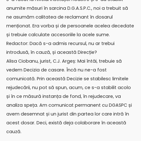
anumite măsuri în sarcina D.G.A.S.P.C., noi a trebuit să
ne asumăm calitatea de reclamant în dosarul
menționat. Era vorba și de persoanele acelea decedate
și trebuie calculate accesoriile la acele sume.
Redactor: Dacă s-a admis recursul, nu ar trebui
introdusă, în cauză, și această Direcție?
Alisa Ciobanu, jurist, C.J. Argeș: Mai întâi, trebuie să
vedem Decizia de casare. Încă nu ne-a fost
comunicată. Prin această Decizie se stabilesc limitele
rejudecării, nu pot să spun, acum, ce s-a stabilit acolo
și în ce măsură instanța de fond, în rejudecare, va
analiza speța. Am comunicat permanent cu DGASPC și
avem desemnat și un jurist din partea lor care intră în
acest dosar. Deci, există deja colaborare în această
cauză.