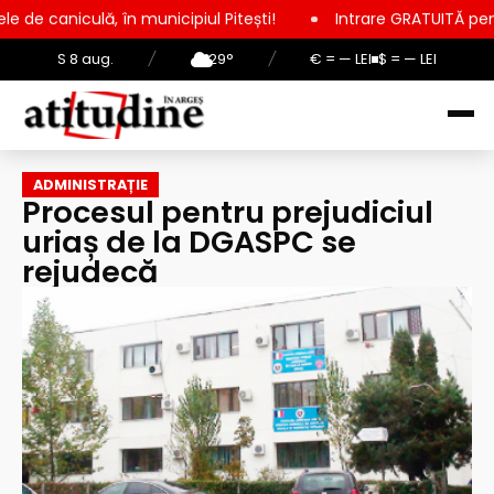
n municipiul Pitești!
Intrare GRATUITĂ pentru copii, elevi și
S 8 aug.
/
29°
/
€ = — LEI
$ = — LEI
ADMINISTRAȚIE
Procesul pentru prejudiciul
uriaș de la DGASPC se
rejudecă