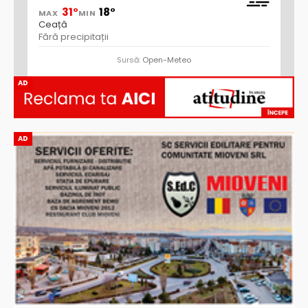
31°
18°
MAX
MIN
Ceață
Fără precipitații
Sursă:
Open-Meteo
AD
AD