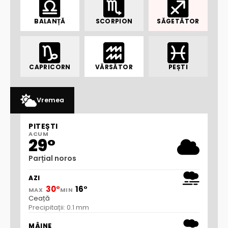
BALANȚĂ
SCORPION
SĂGETĂTOR
CAPRICORN
VĂRSĂTOR
PEȘTI
Vremea
PITEȘTI
ACUM
29°
Parțial noros
AZI
30°
16°
MAX
MIN
Ceață
Precipitații: 0.1 mm
MÂINE