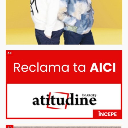
AD
AD