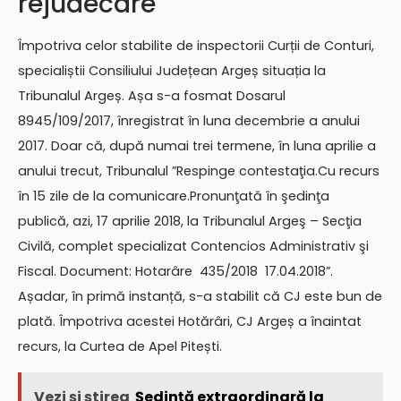
rejudecare
Împotriva celor stabilite de inspectorii Curții de Conturi,
specialiștii Consiliului Județean Argeș situația la
Tribunalul Argeș. Așa s-a fosmat Dosarul
8945/109/2017, înregistrat în luna decembrie a anului
2017. Doar că, după numai trei termene, în luna aprilie a
anului trecut, Tribunalul ”Respinge contestaţia.Cu recurs
în 15 zile de la comunicare.Pronunţată în şedinţa
publică, azi, 17 aprilie 2018, la Tribunalul Argeş – Secţia
Civilă, complet specializat Contencios Administrativ şi
Fiscal. Document: Hotarâre 435/2018 17.04.2018”.
Așadar, în primă instanță, s-a stabilit că CJ este bun de
plată. Împotriva acestei Hotărâri, CJ Argeș a înaintat
recurs, la Curtea de Apel Pitești.
Vezi și știrea
Ședință extraordinară la