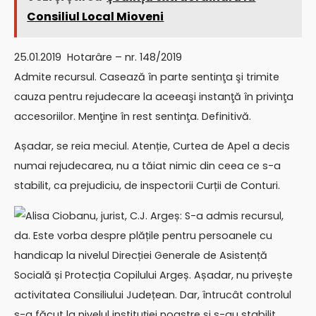
Consiliul Local Mioveni
25.01.2019 Hotarâre – nr. 148/2019
Admite recursul. Casează în parte sentinţa şi trimite
cauza pentru rejudecare la aceeaşi instanţă în privinţa
accesoriilor. Menţine în rest sentinţa. Definitivă.
Așadar, se reia meciul. Atenție, Curtea de Apel a decis
numai rejudecarea, nu a tăiat nimic din ceea ce s-a
stabilit, ca prejudiciu, de inspectorii Curții de Conturi.
Alisa Ciobanu, jurist, C.J. Argeș: S-a admis recursul,
da. Este vorba despre plățile pentru persoanele cu
handicap la nivelul Direcției Generale de Asistență
Socială și Protecția Copilului Argeș. Așadar, nu privește
activitatea Consiliului Județean. Dar, întrucât controlul
s-a făcut la nivelul instituției noastre și s-au stabilit