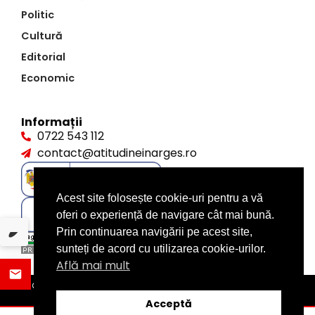
Politic
Cultură
Editorial
Economic
Informații
0722 543 112
contact@atitudineinarges.ro
Acest site folosește cookie-uri pentru a vă
oferi o experiență de navigare cât mai bună.
Prin continuarea navigării pe acest site,
sunteți de acord cu utilizarea cookie-urilor.
Află mai mult
©2026 Atitudine în Argeș. Toate drepturile rezervate
design by
XITE.ro
Acceptă