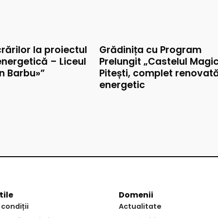
rărilor la proiectul
Grădinița cu Program
nergetică – Liceul
Prelungit „Castelul Magic
on Barbu»”
Pitești, complet renovat
energetic
tile
Domenii
 condiții
Actualitate