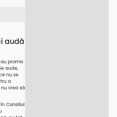
ai audă
i au promis
Se aude,
 ce nu se
tru a
ă nu vrea să
în Consiliul
u