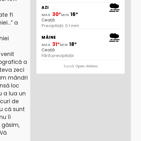
AZI
te fi
30°
16°
MAX
MIN
Ceață
iei…” a
Precipitații: 0.1 mm
MÂINE
hiei
31°
18°
MAX
MIN
Ceață
 venit
Fără precipitații
ografică a
Sursă:
Open-Meteo
teva zeci
 fim mândri
nsă loc
u a lua un
ocuri de
u că sunt
nu îi
ă găsim,
 Vă