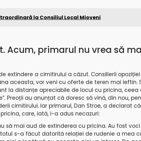
traordinară la Consiliul Local Mioveni
ut. Acum, primarul nu vrea să m
de extindere a cimitirului a căzut. Consilierii opoziție
na aceasta, vor veni cu oferte de teren mai ieftin. 
unt la distanțe apreciabile de locul cu pricina, ceea
. Preoții au anunțat că doresc să vină, din nou, pen
rii cimitirului. Iar primarul, Dan Stroe, a declarat c
ricina, care, iată, i-a adus necazuri:
u să mai aud de extinderea cu pricina. Au fost voci 
totul s-a făcut datorită relației de rudenie a mea c