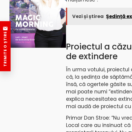
Vezi și știrea
Ședință ex
TRIMITE O ȘTIRE
Proiectul a căz
de extindere
În urma votului, proiectul 
că, la ședința de săptămâ
însă, că ogertele găsite s
mai poate numi ”extindere”
explica necesitatea extinde
mai audă de proiectul cu p
Primar Dan Stroe: ”Nu vrea
Local care au insinuat că 