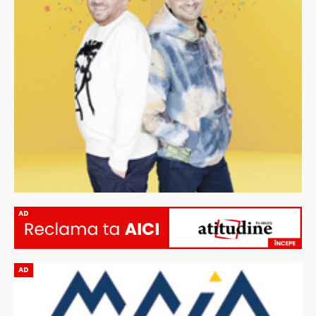
AD
AD