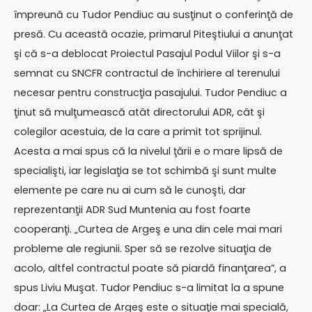
împreună cu Tudor Pendiuc au susţinut o conferinţă de
presă. Cu această ocazie, primarul Piteştiului a anunţat
şi că s-a deblocat Proiectul Pasajul Podul Viilor şi s-a
semnat cu SNCFR contractul de închiriere al terenului
necesar pentru construcţia pasajului. Tudor Pendiuc a
ţinut să mulţumească atât directorului ADR, cât şi
colegilor acestuia, de la care a primit tot sprijinul.
Acesta a mai spus că la nivelul ţării e o mare lipsă de
specialişti, iar legislaţia se tot schimbă şi sunt multe
elemente pe care nu ai cum să le cunoşti, dar
reprezentanţii ADR Sud Muntenia au fost foarte
cooperanţi. „Curtea de Argeş e una din cele mai mari
probleme ale regiunii. Sper să se rezolve situaţia de
acolo, altfel contractul poate să piardă finanţarea”, a
spus Liviu Muşat. Tudor Pendiuc s-a limitat la a spune
doar: „La Curtea de Argeş este o situaţie mai specială,