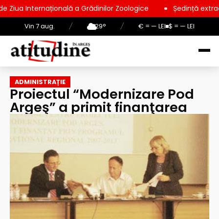
ională a Grădinilor Zoologice
Ședință extraordinară la Consi
Vin 7 aug.
/
29°
/
€ = — LEI
$ = — LEI
ADMINISTRAȚIE
Proiectul “Modernizare Pod
Argeş” a primit finanţarea