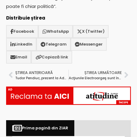
poate fi chiar politică”.
Distribuie știrea
Facebook
WhatsApp
X (Twitter)
LinkedIn
Telegram
Messenger
Email
Copiază link
ȘTIREA ANTERIOARĂ
ȘTIREA URMĂTOARE
Tudor Pendiuc, prezent la Adunarea Generală a Institutului Regiunilor Europene
Acţiunile Electroargeş sunt în continuă creştere
AD
Prima pagină din ZIAR