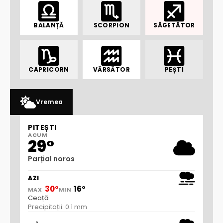
BALANȚĂ
SCORPION
SĂGETĂTOR
CAPRICORN
VĂRSĂTOR
PEȘTI
Vremea
PITEȘTI
ACUM
29°
Parțial noros
AZI
30°
16°
MAX
MIN
Ceață
Precipitații: 0.1 mm