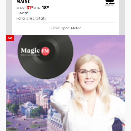
MÂINE
31°
18°
MAX
MIN
Ceață
Fără precipitații
Sursă:
Open-Meteo
AD