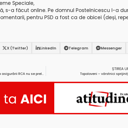
leme Speciale,
ată, s-a făcut online. Pe domnul Postelnicescu l-a dur
omentarii, pentru PSD a fost ca de obicei (deși, rep
X (Twitter)
LinkedIn
Telegram
Messenger
ȘTIREA 
Valabilitatea ITP-ului, rovinietei și a asigurării RCA nu se prelungește automat în perioada stării de urgență!
Topoloveni – vârstnici sprijiniț