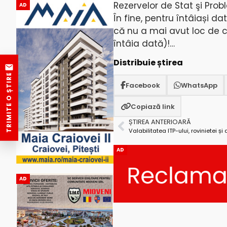
Rezervelor de Stat şi Prob
AD
În fine, pentru întâiași d
că nu a mai avut loc de c
întâia dată)!…
Distribuie știrea
TRIMITE O ȘTIRE
Facebook
WhatsApp
Copiază link
ȘTIREA ANTERIOARĂ
AD
AD