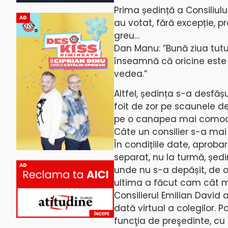
Prima ședință a Consiliul
AD
au votat, fără excepție, pr
greu…
Dan Manu: ”Bună ziua tutur
înseamnă că oricine este 
vedea.”
Altfel, ședința s-a desfășu
foit de zor pe scaunele de 
pe o canapea mai comodă. 
Câte un consilier s-a mai
În condițiile date, aproba
separat, nu la turmă, șed
AD
unde nu s-a depășit, de ob
ultima a făcut cam cât m
Consilierul Emilian David 
dată virtual a colegilor. 
funcţia de preşedinte, cu 