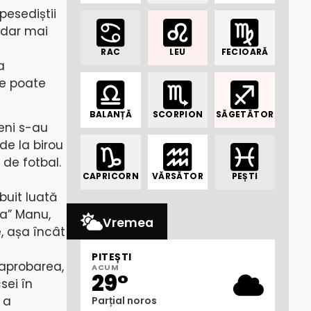
pesediștii
, dar mai
RAC
LEU
FECIOARĂ
a
ne poate
BALANȚĂ
SCORPION
SĂGETĂTOR
țeni s-au
de la birou
de fotbal.
CAPRICORN
VĂRSĂTOR
PEȘTI
buit luată
ra” Manu,
Vremea
e, așa încât
PITEȘTI
 aprobarea,
ACUM
29°
sei în
 a
Parțial noros