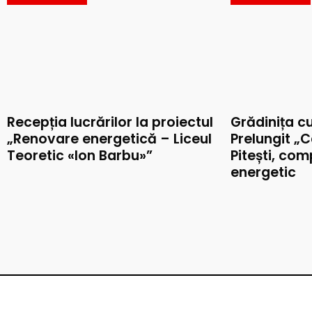
Recepția lucrărilor la proiectul
Grădinița c
„Renovare energetică – Liceul
Prelungit „C
Teoretic «Ion Barbu»”
Pitești, co
energetic