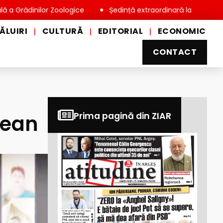
inilor Zoologice
Ședință extraordinară la Consiliul Local Mi
ĂLUIRI
CULTURĂ
EDITORIAL
ECONOMIC
|
|
|
CONTACT
țean
Prima pagină din ZIAR