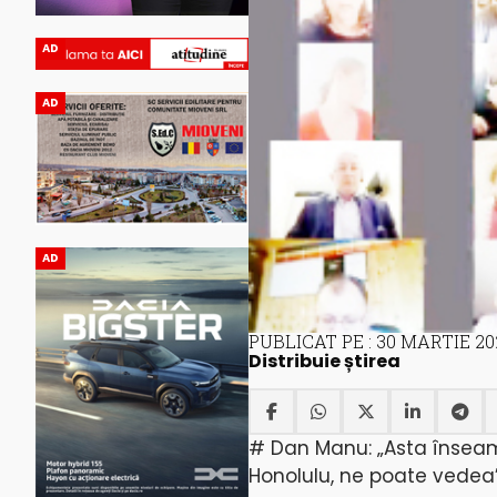
AD
AD
AD
PUBLICAT PE : 30 MARTIE 20
Distribuie știrea
# Dan Manu: „Asta înseamn
Honolulu, ne poate vedea