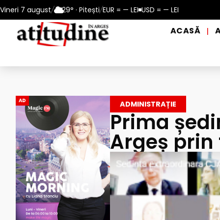
n perioadele de caniculă, în municipiul Pitești!
Vineri 7 august
/
29° · Pitești
/
EUR = — LEI
USD = — LEI
Intrare GRAT
ACASĂ
|
AD
ADMINISTRAȚIE
Prima ședi
Argeș prin 