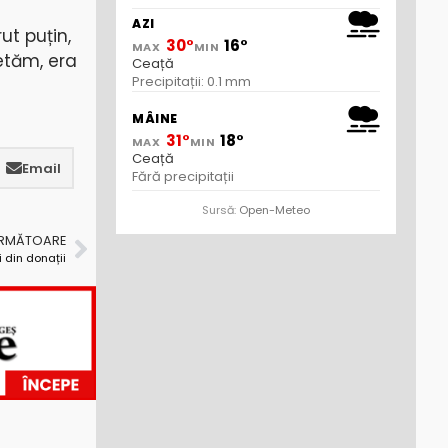
AZI
ut puțin,
30°
16°
MAX
MIN
etăm, era
Ceață
Precipitații: 0.1 mm
MÂINE
31°
18°
MAX
MIN
Ceață
Email
Fără precipitații
Sursă:
Open-Meteo
URMĂTOARE
i din donații