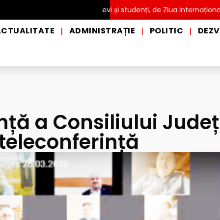
UITĂ pentru copii, elevi și studenți, de Ziua Internațională a Grăd
ACTUALITATE
ADMINISTRAȚIE
POLITIC
DEZV
|
|
|
nță a Consiliului Jude
teleconferință