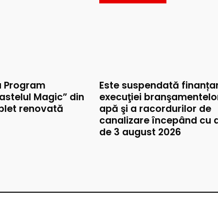
u Program
Este suspendată finanța
astelul Magic” din
execuţiei branşamentelo
mplet renovată
apă şi a racordurilor de
canalizare începând cu 
de 3 august 2026