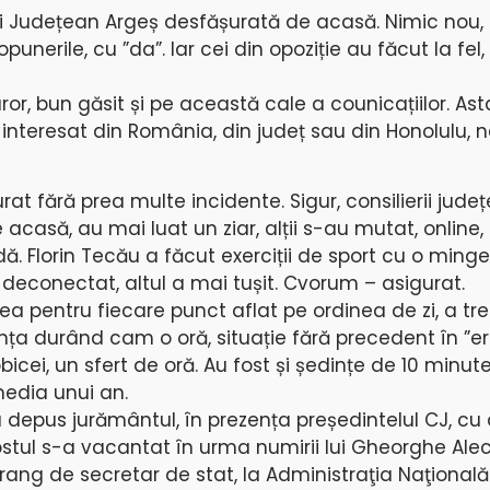
ui Județean Argeș desfășurată de acasă. Nimic nou, 
opunerile, cu ”da”. Iar cei din opoziție au făcut la fel
or, bun găsit și pe această cale a counicațiilor. Ast
interesat din România, din județ sau din Honolulu, 
rat fără prea multe incidente. Sigur, consilierii jude
acasă, au mai luat un ziar, alții s-au mutat, online, 
Florin Tecău a făcut exerciții de sport cu o minge 
 deconectat, altul a mai tușit. Cvorum – asigurat.
rea pentru fiecare punct aflat pe ordinea de zi, a tre
ința durând cam o oră, situație fără precedent în ”e
icei, un sfert de oră. Au fost și ședințe de 10 minut
edia unui an.
a depus jurământul, în prezența președintelul CJ, cu
Postul s-a vacantat în urma numirii lui Gheorghe Alec
rang de secretar de stat, la Administraţia Naţională