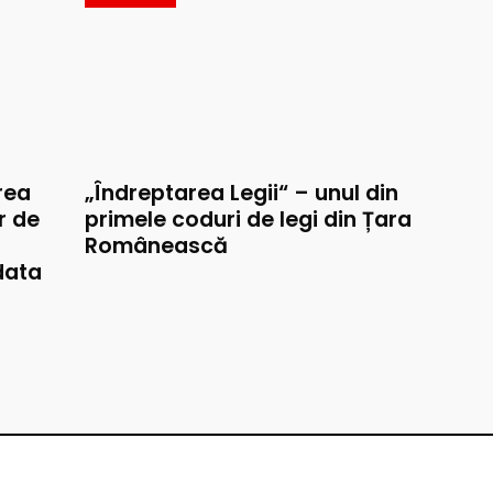
rea
„Îndreptarea Legii“ – unul din
r de
primele coduri de legi din Țara
Românească
data