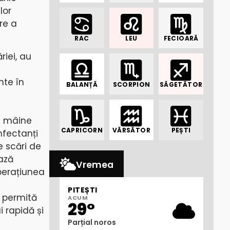
lor
ire a
RAC
LEU
FECIOARĂ
riei, au
nte în
BALANȚĂ
SCORPION
SĂGETĂTOR
ru mâine
CAPRICORN
VĂRSĂTOR
PEȘTI
nfectanți
e scări de
ează
Vremea
operațiunea
PITEȘTI
ă permită
ACUM
29°
 rapidă și
Parțial noros