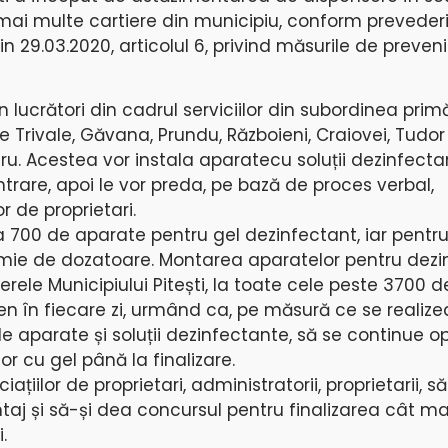
 mai multe cartiere din municipiu, conform prevederi
in 29.03.2020, articolul 6, privind măsurile de preven
 lucrători din cadrul serviciilor din subordinea primă
ele Trivale, Găvana, Prundu, Războieni, Craiovei, Tudor
ru. Acestea vor instala aparatecu soluții dezinfecta
intrare, apoi le vor preda, pe bază de proces verbal,
r de proprietari.
ca 700 de aparate pentru gel dezinfectant, iar pent
mie de dozatoare. Montarea aparatelor pentru dezi
erele Municipiului Pitești, la toate cele peste 3700 d
eren în fiecare zi, urmând ca, pe măsură ce se realiz
de aparate și soluții dezinfectante, să se continue 
r cu gel până la finalizare.
țiilor de proprietari, administratorii, proprietarii, s
aj și să-și dea concursul pentru finalizarea cât mai
.