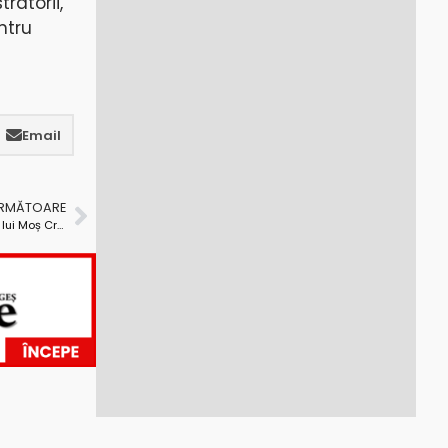
ratorii,
ntru
Email
URMĂTOARE
Să-i ajutăm pe cei care ajută! Fabrica de Jucării a lui Moș Crăciun s-a transformat în fabrică de viziere