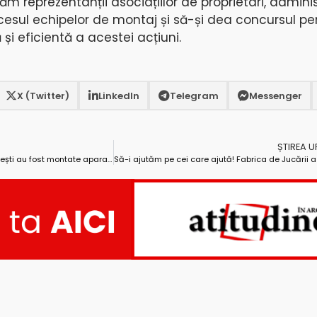
m reprezentanții asociațiilor de proprietari, administ
ccesul echipelor de montaj și să-și dea concursul pe
și eficientă a acestei acțiuni.
X (Twitter)
LinkedIn
Telegram
Messenger
ȘTIREA 
Pe toate scările de bloc din Ștefănești au fost montate aparate pentru dezinfectare