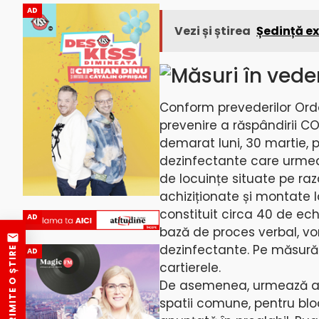
AD
Vezi și știrea
Ședință ex
Măsuri în veder
Conform prevederilor Ordon
prevenire a răspândirii COV
demarat luni, 30 martie, p
dezinfectante care urmeaz
de locuințe situate pe raz
achiziționate și montate la
constituit circa 40 de ech
AD
bază de proces verbal, vor 
dezinfectante. Pe măsură 
TRIMITE O ȘTIRE
AD
cartierele.
De asemenea, urmează a fi 
spatii comune, pentru bloc