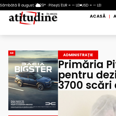
10 – 13 august 2026
Sâmbătă 8 august
/
29° · Pitești
Reamintire: puncte de prim ajutor și de d
/
EUR = — LEI
USD = — LEI
ACASĂ
|
AD
ADMINISTRAȚIE
Primăria P
pentru dez
3700 scări 