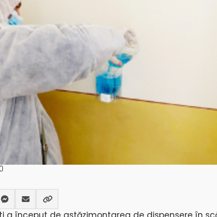
0
ști a început de astăzimontarea de dispensere în scă