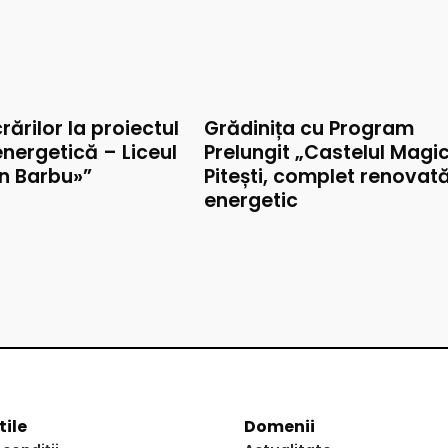
rărilor la proiectul
Grădinița cu Program
nergetică – Liceul
Prelungit „Castelul Magic
on Barbu»”
Pitești, complet renovat
energetic
tile
Domenii