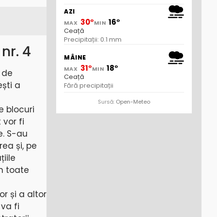
AZI
30°
16°
MAX
MIN
Ceață
Precipitații: 0.1 mm
nr. 4
MÂINE
31°
18°
MAX
MIN
e de
Ceață
ești a
Fără precipitații
Sursă:
Open-Meteo
e blocuri
 vor fi
e. S-au
rea și, pe
iile
n toate
r și a altor
va fi