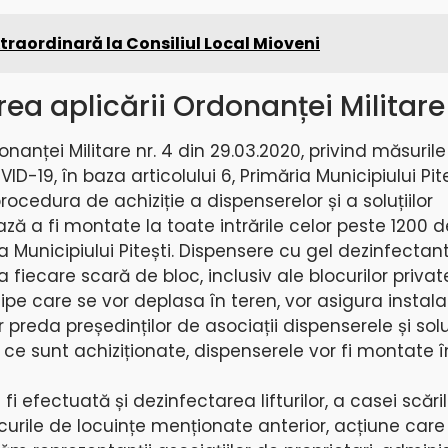
traordinară la Consiliul Local Mioveni
ea aplicării Ordonanței Militare 
anței Militare nr. 4 din 29.03.2020, privind măsuril
ID-19, în baza articolului 6, Primăria Municipiului Pit
rocedura de achiziție a dispenserelor și a soluțiilor
ă a fi montate la toate intrările celor peste 1200 d
a Municipiului Pitești. Dispensere cu gel dezinfectant
 fiecare scară de bloc, inclusiv ale blocurilor privat
ipe care se vor deplasa în teren, vor asigura instala
preda președinților de asociații dispenserele și soluț
ce sunt achiziționate, dispenserele vor fi montate î
efectuată și dezinfectarea lifturilor, a casei scărilo
urile de locuințe menționate anterior, acțiune care 