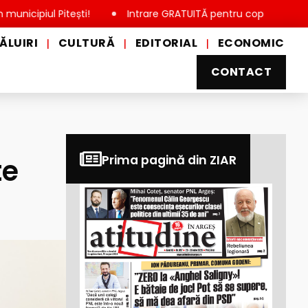
 Pitești!
Intrare GRATUITĂ pentru copii, elevi și studenți, 
ĂLUIRI
CULTURĂ
EDITORIAL
ECONOMIC
|
|
|
CONTACT
te
Prima pagină din ZIAR