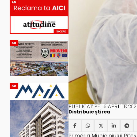
AD
AD
AD
PUBLICAT PE : 6 APRILIE 202
Distribuie știrea
Primăria Municipiului Pite