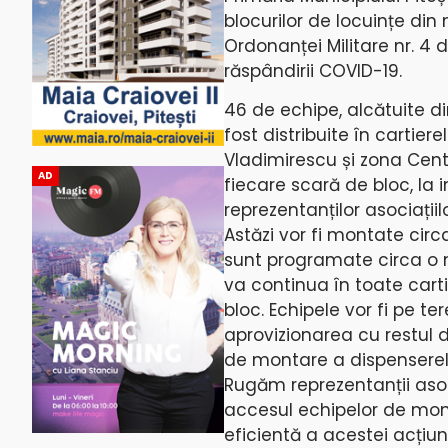
blocurilor de locuințe din
Ordonanței Militare nr. 4 d
răspândirii COVID-19.
46 de echipe, alcătuite din
fost distribuite în cartier
Vladimirescu și zona Cent
AD
fiecare scară de bloc, la 
reprezentanților asociațiilo
Astăzi vor fi montate cir
sunt programate circa o 
va continua în toate carti
bloc. Echipele vor fi pe t
aprovizionarea cu restul 
de montare a dispenserelo
Rugăm reprezentanții asocia
accesul echipelor de mont
eficientă a acestei acțiuni