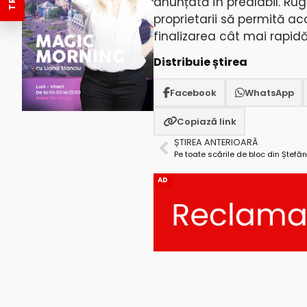
anunțată în prealabil. Rugă
proprietarii să permită a
finalizarea cât mai rapidă 
Distribuie știrea
Facebook
WhatsApp
Copiază link
ȘTIREA ANTERIOARĂ
AD