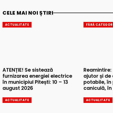
CELE MAI NOI ȘTIRI
ACTUALITATE
FĂRĂ CATEGOR
ATENȚIE! Se sistează
Reamintire:
furnizarea energiei electrice
ajutor și de
în municipiul Pitești: 10 – 13
potabile, în
august 2026
caniculă, în 
ACTUALITATE
ACTUALITATE