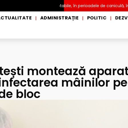
istribuire a apei potabile, în perioadele de caniculă, în municipiul
ACTUALITATE
ADMINISTRAȚIE
POLITIC
DEZV
|
|
|
itești montează apara
infectarea mâinilor pe
de bloc