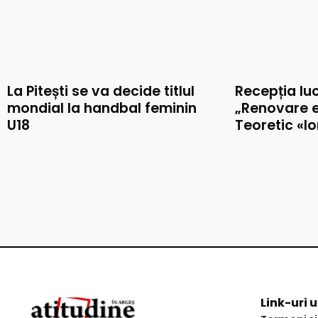
La Pitești se va decide titlul
Recepția luc
mondial la handbal feminin
„Renovare e
U18
Teoretic «I
Link-uri u