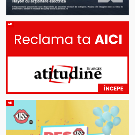
AD
AD