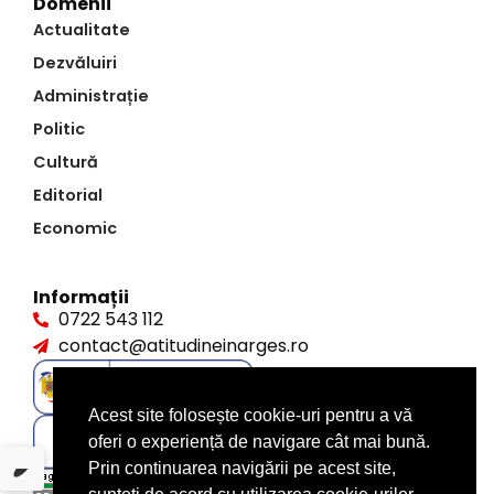
Domenii
Actualitate
Dezvăluiri
Administrație
Politic
Cultură
Editorial
Economic
Informații
0722 543 112
contact@atitudineinarges.ro
Acest site folosește cookie-uri pentru a vă
oferi o experiență de navigare cât mai bună.
Prin continuarea navigării pe acest site,