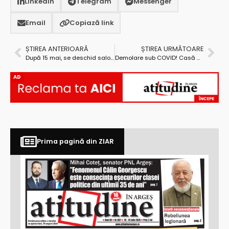
LinkedIn
Telegram
Messenger
Email
Copiază link
ȘTIREA ANTERIOARĂ
ȘTIREA URMĂTOARE
După 15 mai, se deschid saloanele de coafură și cosmetică
Demolare sub COVID! Casă construită ilegal, dărâmată în prezența mascaților
AD
Prima pagină din ZIAR