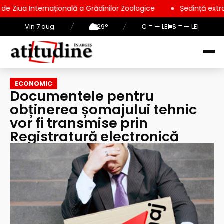
națională a Grădinilor Zoologice
Ședință extraordinară la Co
Vin 7 aug.
/
29°
/
€ = — LEI
$ = — LEI
ECONOMIC
Documentele pentru
obținerea șomajului tehnic
vor fi transmise prin
Registratură electronică