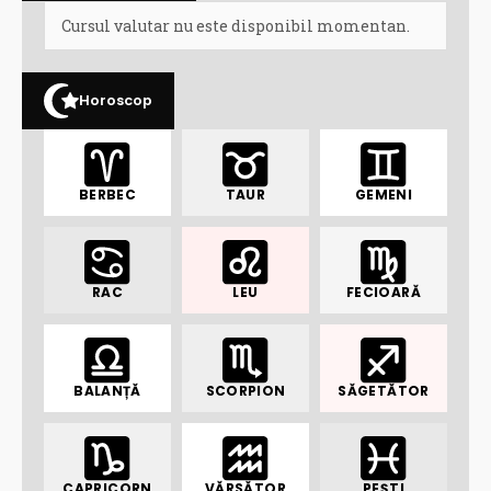
Cursul valutar nu este disponibil momentan.
Horoscop
BERBEC
TAUR
GEMENI
RAC
LEU
FECIOARĂ
BALANȚĂ
SCORPION
SĂGETĂTOR
CAPRICORN
VĂRSĂTOR
PEȘTI