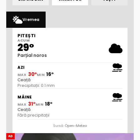
Vremea
PITEȘTI
ACUM
29°
Parțial noros
AZI
30°
16°
MAX
MIN
Ceață
Precipitații: 0.1 mm
MÂINE
31°
18°
MAX
MIN
Ceață
Fără precipitații
Sursă:
Open-Meteo
AD