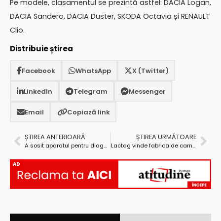
Pe modele, clasamentul se prezintă astfel: DACIA Logan,
DACIA Sandero, DACIA Duster, SKODA Octavia și RENAULT
Clio.
Distribuie știrea
Facebook
WhatsApp
X (Twitter)
LinkedIn
Telegram
Messenger
Email
Copiază link
ȘTIREA ANTERIOARĂ
ȘTIREA URMĂTOARE
A sosit aparatul pentru diagnosticarea COVID-19 la Spitalul Județean Argeș
Lactag vinde fabrica de carne „Pe gustate”, pe 19 mai, la licitaţie
AD