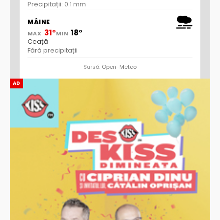
Precipitații: 0.1 mm
MÂINE
31°
18°
MAX
MIN
Ceață
Fără precipitații
Sursă:
Open-Meteo
AD