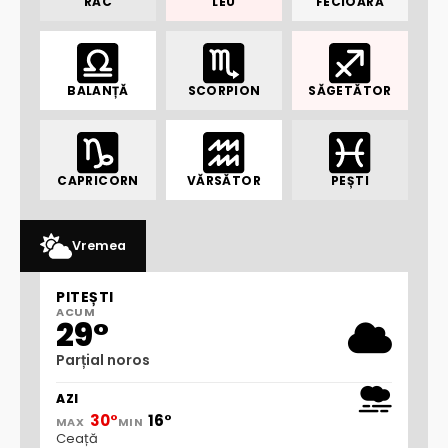
RAC
LEU
FECIOARĂ
BALANȚĂ
SCORPION
SĂGETĂTOR
CAPRICORN
VĂRSĂTOR
PEȘTI
Vremea
PITEȘTI
ACUM
29°
Parțial noros
AZI
30°
16°
MAX
MIN
Ceață