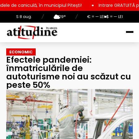
 în municipiul Pitești!
Intrare GRATUITĂ pentru copii, elevi 
S 8 aug.
/
29°
/
€ = — LEI
$ = — LEI
ECONOMIC
Efectele pandemiei:
înmatriculările de
autoturisme noi au scăzut cu
peste 50%