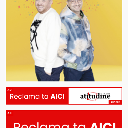
AD
AD