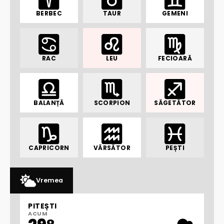
BERBEC
TAUR
GEMENI
RAC
LEU
FECIOARĂ
BALANȚĂ
SCORPION
SĂGETĂTOR
CAPRICORN
VĂRSĂTOR
PEȘTI
Vremea
PITEȘTI
ACUM