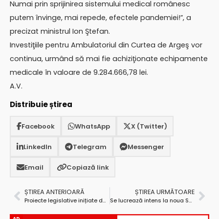
Numai prin sprijinirea sistemului medical românesc
putem învinge, mai repede, efectele pandemiei!”, a
precizat ministrul Ion Ştefan.
Investiţiile pentru Ambulatoriul din Curtea de Argeş vor
continua, urmând să mai fie achiziţionate echipamente
medicale în valoare de 9.284.666,78 lei.
A.V.
Distribuie știrea
Facebook
WhatsApp
X (Twitter)
LinkedIn
Telegram
Messenger
Email
Copiază link
ȘTIREA ANTERIOARĂ
ȘTIREA URMĂTOARE
Proiecte legislative inițiate de către PSD în sprijinul populației și agenților economici
Se lucrează intens la noua Sală a Sporturilor din Mioveni
AD