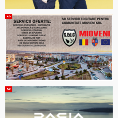
AD
AD