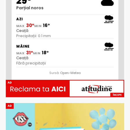
29°
Parțial noros
AZI
30°
16°
MAX
MIN
Ceață
Precipitații: 0.1 mm
MÂINE
31°
18°
MAX
MIN
Ceață
Fără precipitații
Sursă:
Open-Meteo
AD
AD