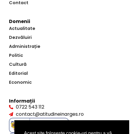
Contact
Domenii
Actualitate
Dezvăluiri
Administrație
Politic
Cultură
Editorial
Economic
Informații
0722 543 112
contact@atitudineinarges.ro
Acest site folosește cookie-uri pentru a vă