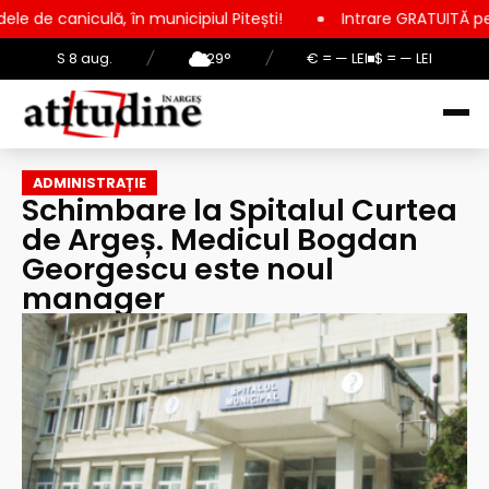
 în municipiul Pitești!
Intrare GRATUITĂ pentru copii, elevi 
S 8 aug.
/
29°
/
€ = — LEI
$ = — LEI
ADMINISTRAȚIE
Schimbare la Spitalul Curtea
de Argeș. Medicul Bogdan
Georgescu este noul
manager