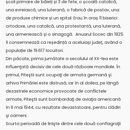
școli primare de băieți și 3 de fete, o școală catolică,
una evreiască, una luterană, o fabrică de postav, una
de produse chimice și un spital. Erau în oraș 11 biserici
ortodoxe, una catolică, una protestantă, una luterană,
una armenească și o sinagogă. Anuarul Socec din 1925
îl consemnează ca reședință a aceluiași județ, având o
populație de 19.617 locuitori.
Din păcate, prima jumătate a secolului al XX-lea este
influenţată decisiv de cele două războaie mondiale. În
primul, Piteştii sunt ocupaţi de armata germană şi
arhiva Primăriei este distrusă, iar în al doilea, pe lângă
dezastrele economice provocate de conflictele
armate, Piteştii sunt bombardaţi de aviaţia americană
în 6 mai 1944, cu rezultate devastatoare, pentru clădiri
şi oameni.
Scurta perioadă de linişte dintre cele două conflagraţii