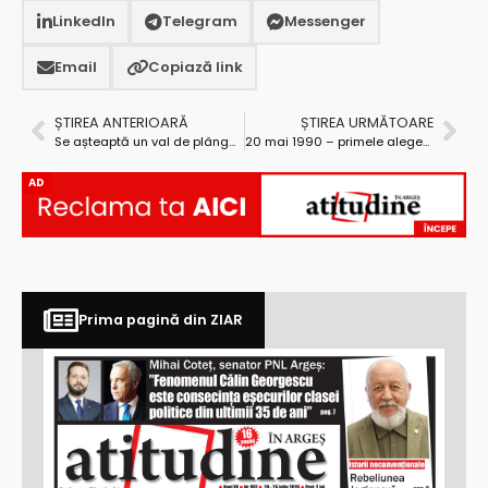
LinkedIn
Telegram
Messenger
Email
Copiază link
ȘTIREA ANTERIOARĂ
ȘTIREA URMĂTOARE
Se așteaptă un val de plângeri în instanțele din Argeș contra amenzilor date în perioada stării de urgență
20 mai 1990 – primele alegeri parlamentare
AD
Prima pagină din ZIAR