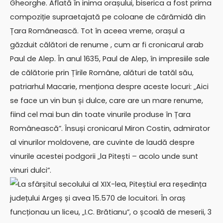
Gheorghe. Aflată în inima orașului, biserica a fost prima
compoziție supraetajată pe coloane de cărămidă din
Țara Românească. Tot în aceea vreme, orașul a
găzduit călători de renume , cum ar fi cronicarul arab
Paul de Alep. În anul 1635, Paul de Alep, în impresiile sale
de călătorie prin Țîrile Române, alături de tatăl său,
patriarhul Macarie, menționa despre aceste locuri: „Aici
se face un vin bun și dulce, care are un mare renume,
fiind cel mai bun din toate vinurile produse în Țara
Românească”. Însuși cronicarul Miron Costin, admirator
al vinurilor moldovene, are cuvinte de laudă despre
vinurile acestei podgorii „la Pitești – acolo unde sunt
vinuri dulci”.
La sfârșitul secolului al XIX-lea, Piteștiul era reședința
județului Argeș și avea 15.570 de locuitori. În oraș
funcționau un liceu, „I.C. Brătianu”, o școală de meserii, 3