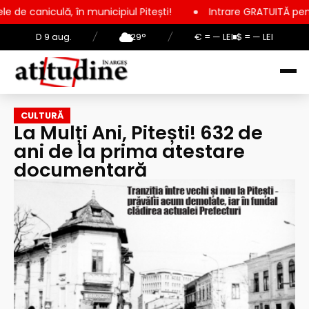
în municipiul Pitești!
Intrare GRATUITĂ pentru copii, elevi ș
D 9 aug.
/
29°
/
€ = — LEI
$ = — LEI
CULTURĂ
La Mulți Ani, Pitești! 632 de
ani de la prima atestare
documentară