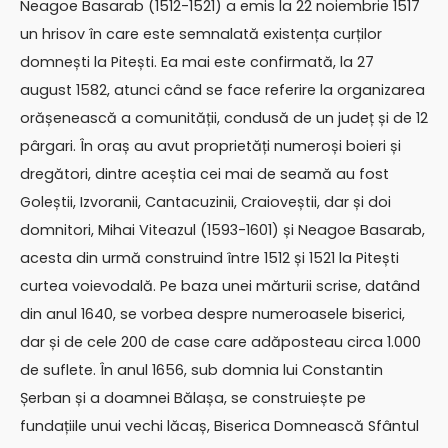
Neagoe Basarab (1512-1521) a emis la 22 noiembrie 1517
un hrisov în care este semnalată existența curților
domnești la Pitești. Ea mai este confirmată, la 27
august 1582, atunci când se face referire la organizarea
orășenească a comunității, condusă de un județ și de 12
pârgari. În oraș au avut proprietăți numeroși boieri și
dregători, dintre aceștia cei mai de seamă au fost
Goleștii, Izvoranii, Cantacuzinii, Craioveștii, dar și doi
domnitori, Mihai Viteazul (1593-1601) și Neagoe Basarab,
acesta din urmă construind între 1512 și 1521 la Pitești
curtea voievodală. Pe baza unei mărturii scrise, datând
din anul 1640, se vorbea despre numeroasele biserici,
dar și de cele 200 de case care adăposteau circa 1.000
de suflete. În anul 1656, sub domnia lui Constantin
Șerban și a doamnei Bălașa, se construiește pe
fundațiile unui vechi lăcaș, Biserica Domnească Sfântul