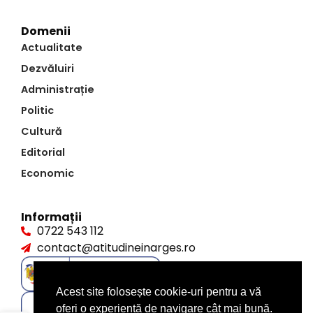
Domenii
Actualitate
Dezvăluiri
Administrație
Politic
Cultură
Editorial
Economic
Informații
0722 543 112
contact@atitudineinarges.ro
Acest site folosește cookie-uri pentru a vă
oferi o experiență de navigare cât mai bună.