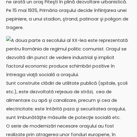
ne arată un oraş Piteşti în plină dezvoltare urbanistică.
Pe 15 mai 1935, Primăria oraşului decide înfiinţarea unei
pepiniere, a unui stadion, ştrand, patinoar şi poligon de
tragere.
A doua parte a secolului al XX-lea este reprezentată
pentru România de regimul politic comunist. Oraşul se
dezvoltă din punct de vedere industrial şi implicit
factorul economic produce schimbări pozitive în
întreaga viaţă socială a oraşului.
Sunt construite clădiri de utilitate publică (spitale, şcoli
etc.), este dezvoltată reţeaua de străzi, cea de
alimentare cu apă şi canalizare, precum şi cea de
electricitate; este întărită paza şi securitatea oraşului,
sunt îmbunătăţite măsurile de potecţie socială etc.
O serie de modernizări necesare oraşului au fost
realizate prin atragerea unor fonduri europene, în