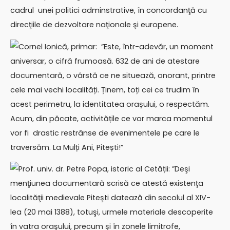
cadrul unei politici adminstrative, în concordanţă cu
direcţiile de dezvoltare naţionale şi europene.
Cornel Ionică, primar: ”Este, într-adevăr, un moment
aniversar, o cifră frumoasă. 632 de ani de atestare
documentară, o vârstă ce ne situează, onorant, printre
cele mai vechi localități. Ținem, toți cei ce trudim în
acest perimetru, la identitatea orașului, o respectăm.
Acum, din păcate, activitățile ce vor marca momentul
vor fi drastic restrânse de evenimentele pe care le
traversăm. La Mulți Ani, Pitești!”
Prof. univ. dr. Petre Popa, istoric al Cetății: ”Deşi
menţiunea documentară scrisă ce atestă existenţa
localităţii medievale Piteşti datează din secolul al XIV-
lea (20 mai 1388), totuşi, urmele materiale descoperite
în vatra oraşului, precum şi în zonele limitrofe,