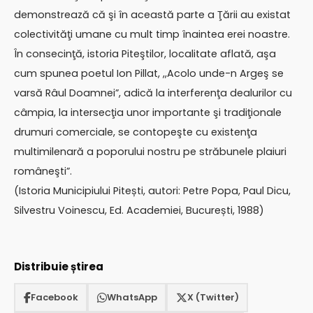
demonstrează că şi în această parte a Ţării au existat
colectivităţi umane cu mult timp înaintea erei noastre.
În consecinţă, istoria Piteştilor, localitate aflată, aşa
cum spunea poetul Ion Pillat, ,,Acolo unde-n Argeş se
varsă Râul Doamnei”, adică la interferenţa dealurilor cu
câmpia, la intersecţia unor importante şi tradiţionale
drumuri comerciale, se contopeşte cu existenţa
multimilenară a poporului nostru pe străbunele plaiuri
româneşti”.
(Istoria Municipiului Pitești, autori: Petre Popa, Paul Dicu,
Silvestru Voinescu, Ed. Academiei, București, 1988)
Distribuie știrea
Facebook
WhatsApp
X (Twitter)