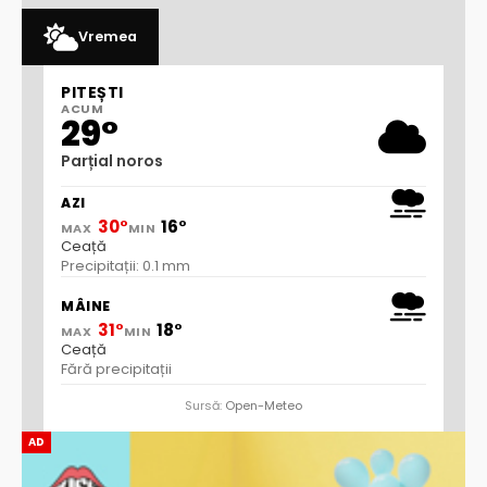
Vremea
PITEȘTI
ACUM
29°
Parțial noros
AZI
30°
16°
MAX
MIN
Ceață
Precipitații: 0.1 mm
MÂINE
31°
18°
MAX
MIN
Ceață
Fără precipitații
Sursă:
Open-Meteo
AD