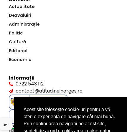
Actualitate
Dezvăluiri
Administrație
Politic
Cultură
Editorial
Economic
Informații
0722 543 112
contact@atitudineinarges.ro
Acest site folosește cookie-uri pentru a vă
oferi o experiență de navigare cât mai bună.
Prin continuarea navigării pe acest site,
sunteți de acord cu utilizarea cookie-urilor.