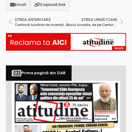
Email
Copiază link
ȘTIREA ANTERIOARĂ
ȘTIREA URMĂTOARE
Continuă lucrările de investiții în comuna Băbana
Blocul Arcadia, de pe Centura Piteștiului, din nou, la vânzare… în bloc!
AD
Prima pagină din ZIAR