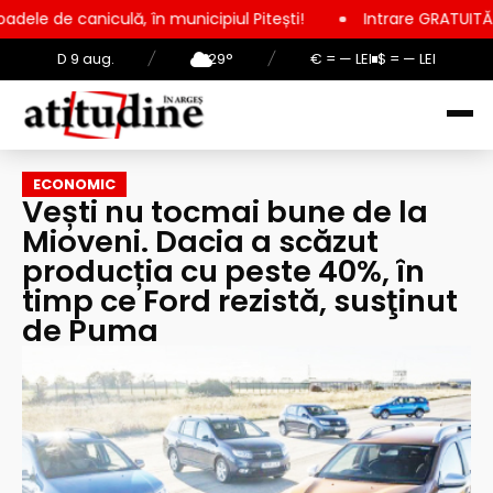
ulă, în municipiul Pitești!
Intrare GRATUITĂ pentru copii, e
D 9 aug.
/
29°
/
€ = — LEI
$ = — LEI
ECONOMIC
Vești nu tocmai bune de la
Mioveni. Dacia a scăzut
producția cu peste 40%, în
timp ce Ford rezistă, susţinut
de Puma