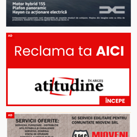
AD
AD