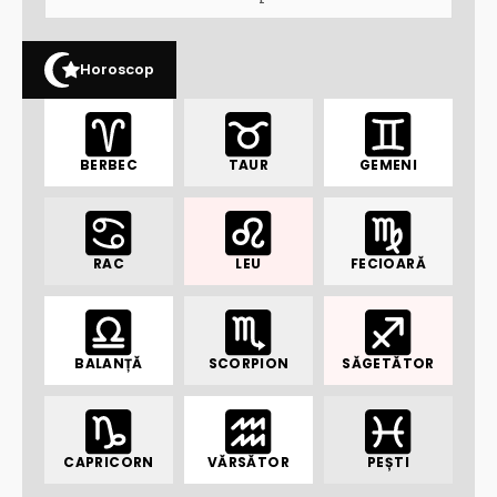
Horoscop
BERBEC
TAUR
GEMENI
RAC
LEU
FECIOARĂ
BALANȚĂ
SCORPION
SĂGETĂTOR
CAPRICORN
VĂRSĂTOR
PEȘTI