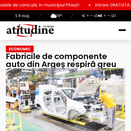
ă, în municipiul Pitești!
Intrare GRATUITĂ pentru copii, elev
S 8 aug.
/
29°
/
€ = — LEI
$ = — LEI
ECONOMIC
Fabricile de componente
auto din Argeș respiră greu