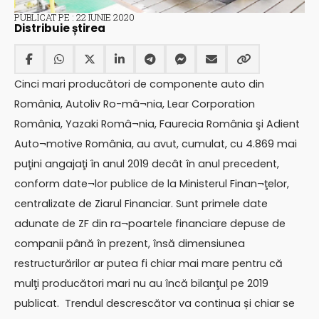
PUBLICAT PE : 22 IUNIE 2020
Distribuie știrea
Cinci mari producători de componente auto din
România, Autoliv Ro-mâ¬nia, Lear Corporation
România, Yazaki Româ¬nia, Faurecia România şi Adient
Auto¬motive România, au avut, cumulat, cu 4.869 mai
puţini angajaţi în anul 2019 decât în anul precedent,
conform date¬lor publice de la Ministerul Finan¬ţelor,
centralizate de Ziarul Financiar. Sunt primele date
adunate de ZF din ra¬poartele financiare depuse de
companii până în prezent, însă dimensiunea
restructurărilor ar putea fi chiar mai mare pentru că
mulţi producători mari nu au încă bilanţul pe 2019
publicat. Trendul descrescător va continua și chiar se