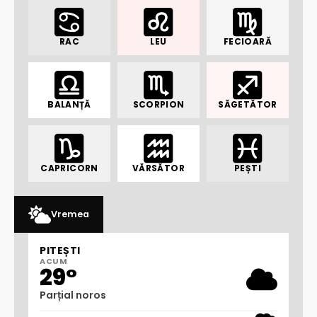
RAC
LEU
FECIOARĂ
BALANȚĂ
SCORPION
SĂGETĂTOR
CAPRICORN
VĂRSĂTOR
PEȘTI
Vremea
PITEȘTI
ACUM
29°
Parțial noros