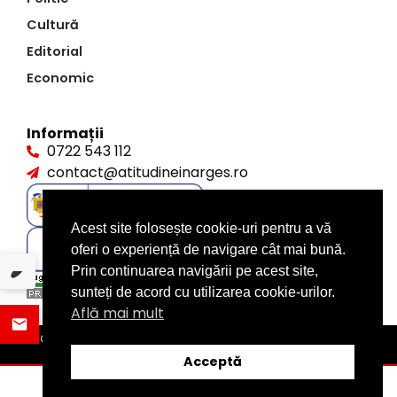
Cultură
Editorial
Economic
Informații
0722 543 112
contact@atitudineinarges.ro
Acest site folosește cookie-uri pentru a vă
oferi o experiență de navigare cât mai bună.
Prin continuarea navigării pe acest site,
sunteți de acord cu utilizarea cookie-urilor.
Află mai mult
©2026 Atitudine în Argeș. Toate drepturile rezervate
design by
XITE.ro
Acceptă