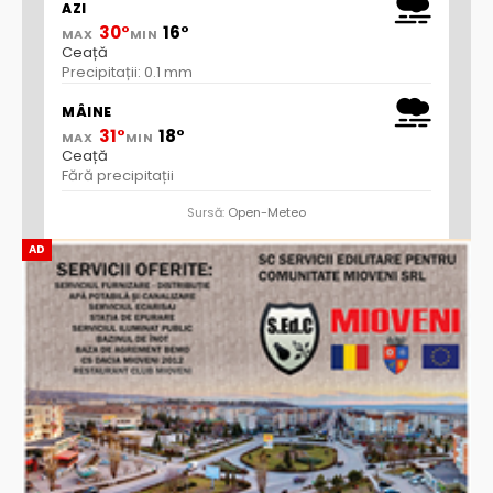
AZI
30°
16°
MAX
MIN
Ceață
Precipitații: 0.1 mm
MÂINE
31°
18°
MAX
MIN
Ceață
Fără precipitații
Sursă:
Open-Meteo
AD