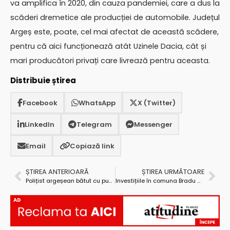
va amplifica în 2020, din cauza pandemiei, care a dus la
scăderi dremetice ale producției de automobile. Județul
Argeș este, poate, cel mai afectat de această scădere,
pentru că aici funcționează atât Uzinele Dacia, cât și
mari producători privați care livrează pentru aceasta.
Distribuie știrea
Facebook
WhatsApp
X (Twitter)
LinkedIn
Telegram
Messenger
Email
Copiază link
ȘTIREA ANTERIOARĂ
ȘTIREA URMĂTOARE
Polițist argeșean bătut cu pumnii și picioarele. Agresorul – trimis în judecată pentru ultraj
Investițiile în comuna Bradu au continuat, anul acesta, în ritm susținut. Iată la ce se lucrează
AD