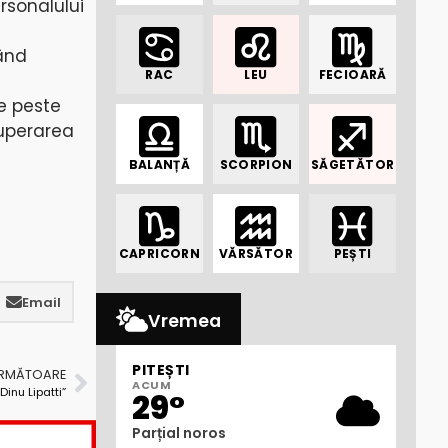
rsonalului
tând
RAC
LEU
FECIOARĂ
te peste
cuperarea
BALANȚĂ
SCORPION
SĂGETĂTOR
CAPRICORN
VĂRSĂTOR
PEȘTI
Email
Vremea
PITEȘTI
URMĂTOARE
ACUM
Dinu Lipatti”
29°
Parțial noros