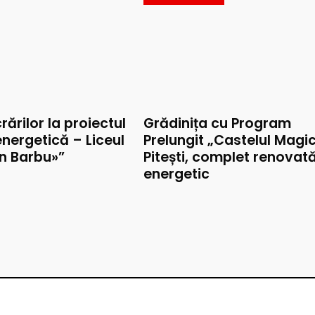
rărilor la proiectul
Grădinița cu Program
nergetică – Liceul
Prelungit „Castelul Magic
on Barbu»”
Pitești, complet renovat
energetic