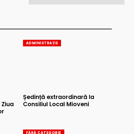
ADMINISTRAȚIE
Ședință extraordinară la
e Ziua
Consiliul Local Mioveni
or
FĂRĂ CATEGORIE