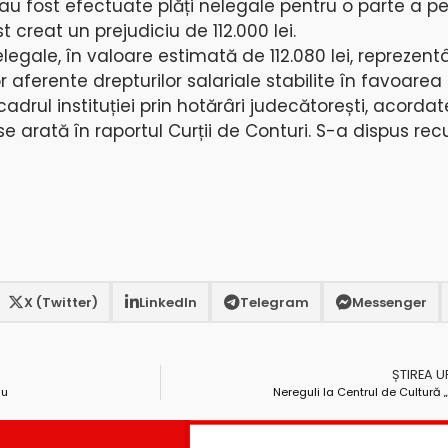
ă au fost efectuate plăți nelegale pentru o parte a pe
t creat un prejudiciu de 112.000 lei.
elegale, în valoare estimată de 112.080 lei, reprezen
aferente drepturilor salariale stabilite în favoarea
cadrul instituției prin hotărâri judecătorești, acorda
 se arată în raportul Curții de Conturi. S-a dispus re
X (Twitter)
LinkedIn
Telegram
Messenger
ȘTIREA 
du
Nereguli la Centrul de Cultură „