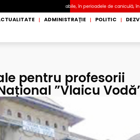
stribuire a apei potabile, în perioadele de caniculă, în municipiul
ACTUALITATE
ADMINISTRAȚIE
POLITIC
DEZV
|
|
|
ale pentru profesorii
 Național ”Vlaicu Vodă