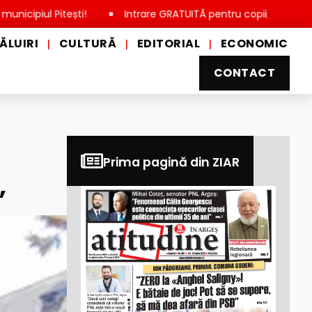
 Pitești!
Intrare GRATUITĂ pentru copii, elevi și studenți, d
ĂLUIRI
CULTURĂ
EDITORIAL
ECONOMIC
|
|
|
CONTACT
Prima pagină din ZIAR
”