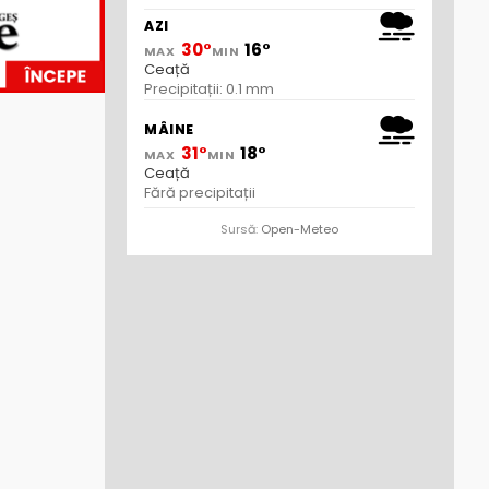
AZI
30°
16°
MAX
MIN
Ceață
Precipitații: 0.1 mm
MÂINE
31°
18°
MAX
MIN
Ceață
Fără precipitații
Sursă:
Open-Meteo