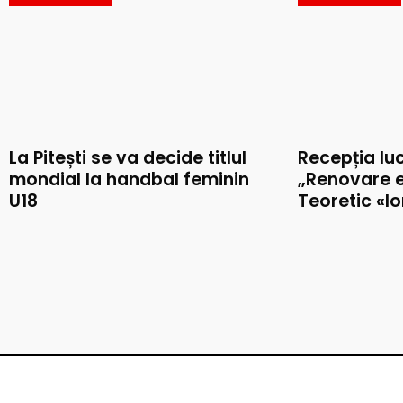
La Pitești se va decide titlul
Recepția luc
mondial la handbal feminin
„Renovare e
U18
Teoretic «I