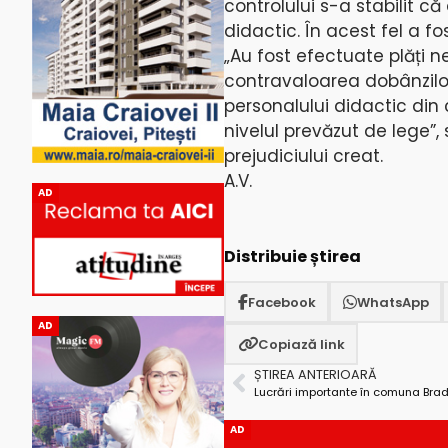
controlului s-a stabilit c
didactic. În acest fel a fos
„Au fost efectuate plăți n
contravaloarea dobânzilor 
personalului didactic din 
nivelul prevăzut de lege”,
prejudiciului creat.
A.V.
AD
Distribuie știrea
Facebook
WhatsApp
AD
Copiază link
ȘTIREA ANTERIOARĂ
Lucrări importante în comuna Bra
AD