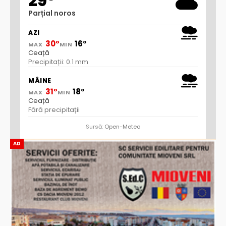
29°
Parțial noros
AZI
30°
16°
MAX
MIN
Ceață
Precipitații: 0.1 mm
MÂINE
31°
18°
MAX
MIN
Ceață
Fără precipitații
Sursă:
Open-Meteo
AD