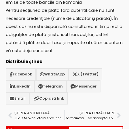
emise de toate băncile din România.
Pentru secţiunea de plată fară autentificare nu sunt
necesare credenţiale (nume de utilizator şi parola). În
acest caz nu este disponibilă consultarea în timp real a
obligaţiilor de plată şi istoricul tranzacţiilor, astfel
putând fi plătite doar taxe şi impozite al căror cuantum
vă este deja cunoscut.
Distribuie știrea
Facebook
WhatsApp
X (Twitter)
LinkedIn
Telegram
Messenger
Email
Copiază link
ȘTIREA ANTERIOARĂ
ȘTIREA URMĂTOARE
SEdC Mioveni oferă spre închiriere mijloace de transport
Dârmănești – se așteaptă sprijinul Consiliului Județean pentru finalizarea unor investiții
AD