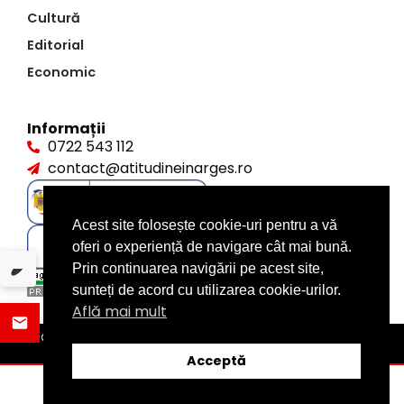
Cultură
Editorial
Economic
Informații
0722 543 112
contact@atitudineinarges.ro
Acest site folosește cookie-uri pentru a vă
oferi o experiență de navigare cât mai bună.
Prin continuarea navigării pe acest site,
sunteți de acord cu utilizarea cookie-urilor.
Află mai mult
©2026 Atitudine în Argeș. Toate drepturile rezervate
design by
XITE.ro
Acceptă