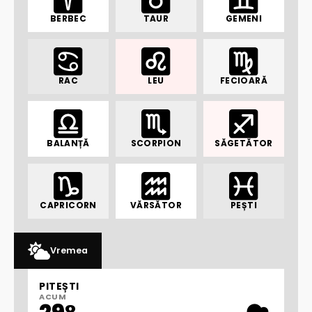
BERBEC
TAUR
GEMENI
RAC
LEU
FECIOARĂ
BALANȚĂ
SCORPION
SĂGETĂTOR
CAPRICORN
VĂRSĂTOR
PEȘTI
Vremea
PITEȘTI
ACUM