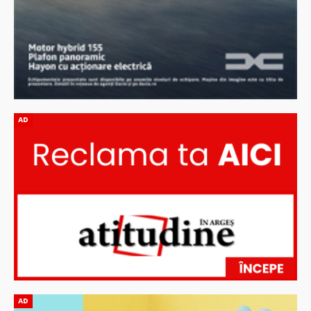
AD
AD