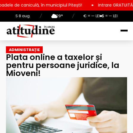
ulă, în municipiul Pitești!
Intrare GRATUITĂ pentru copii, el
S 8 aug.
/
29°
/
€ = — LEI
$ = — LEI
ADMINISTRAȚIE
Plata online a taxelor și
pentru persoane juridice, la
Mioveni!