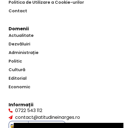
Politica de Utilizare a Cookie-urilor
Contact
Domenii
Actualitate
Dezvăluiri
Administrație
Politic
Cultură
Editorial
Economic
Informații
0722 543 112
contact@atitudineinarges.ro