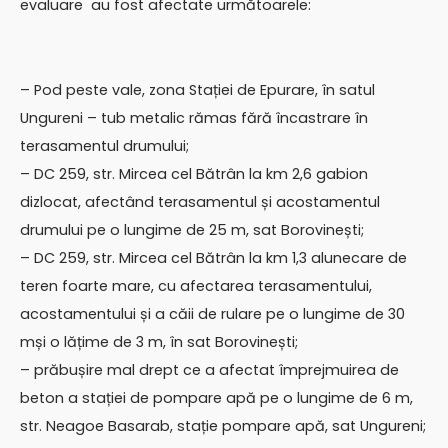
evaluare au fost afectate următoarele:
– Pod peste vale, zona Stației de Epurare, în satul
Ungureni – tub metalic rămas fără încastrare în
terasamentul drumului;
– DC 259, str. Mircea cel Bătrân la km 2,6 gabion
dizlocat, afectând terasamentul și acostamentul
drumului pe o lungime de 25 m, sat Borovinești;
– DC 259, str. Mircea cel Bătrân la km 1,3 alunecare de
teren foarte mare, cu afectarea terasamentului,
acostamentului și a căii de rulare pe o lungime de 30
mși o lățime de 3 m, în sat Borovinești;
– prăbușire mal drept ce a afectat împrejmuirea de
beton a stației de pompare apă pe o lungime de 6 m,
str. Neagoe Basarab, stație pompare apă, sat Ungureni;