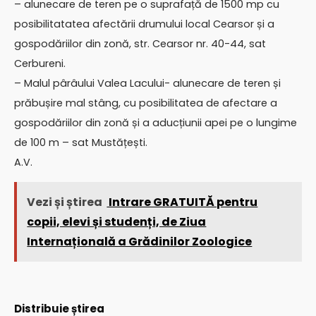
– alunecare de teren pe o suprafață de 1500 mp cu
posibilitatatea afectării drumului local Cearsor și a
gospodăriilor din zonă, str. Cearsor nr. 40-44, sat
Cerbureni.
– Malul pârâului Valea Lacului- alunecare de teren și
prăbușire mal stâng, cu posibilitatea de afectare a
gospodăriilor din zonă și a aducțiunii apei pe o lungime
de 100 m – sat Mustățești.
A.V.
Vezi și știrea
Intrare GRATUITĂ pentru
copii, elevi și studenți, de Ziua
Internațională a Grădinilor Zoologice
Distribuie știrea