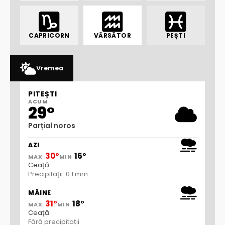
CAPRICORN
VĂRSĂTOR
PEȘTI
Vremea
PITEȘTI
ACUM
29°
Parțial noros
AZI
30°
16°
MAX
MIN
Ceață
Precipitații: 0.1 mm
MÂINE
31°
18°
MAX
MIN
Ceață
Fără precipitații