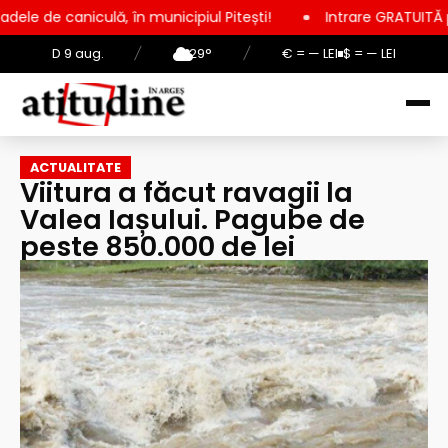
lă, în municipiul Pitești!
Intrare GRATUITĂ pentru copii, ele
D 9 aug.
/
29°
/
€ = — LEI
$ = — LEI
ACTUALITATE
Viitura a făcut ravagii la
Valea Iașului. Pagube de
peste 850.000 de lei