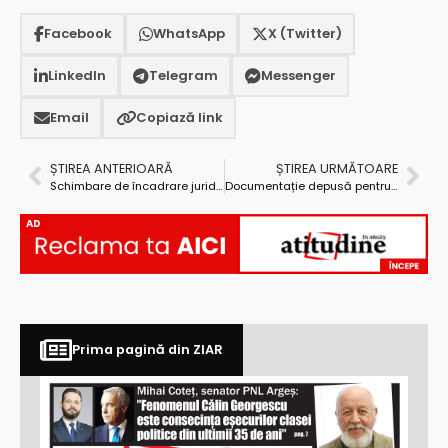
Facebook
WhatsApp
X (Twitter)
LinkedIn
Telegram
Messenger
Email
Copiază link
ȘTIREA ANTERIOARĂ
ȘTIREA URMĂTOARE
Schimbare de încadrare juridică pentru inculpații din dosarul „Cheresteaua”
Documentație depusă pentru un computer tomograf la Spitalul Leordeni
AD
Prima pagină din ZIAR