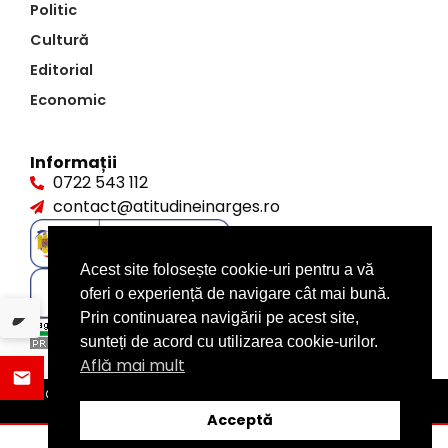
Politic
Cultură
Editorial
Economic
Informații
0722 543 112
contact@atitudineinarges.ro
Acest site folosește cookie-uri pentru a vă
oferi o experiență de navigare cât mai bună.
Prin continuarea navigării pe acest site,
sunteți de acord cu utilizarea cookie-urilor.
Află mai mult
©2026 Atitudine în Argeș. Toate drepturile rezervate
design by
XITE.ro
Acceptă