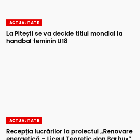
ACTUALITATE
La Pitești se va decide titlul mondial la
handbal feminin U18
ACTUALITATE
Recepția lucrărilor la proiectul „Renovare
energetică – Liceul Teoretic «Ion Barbu»”