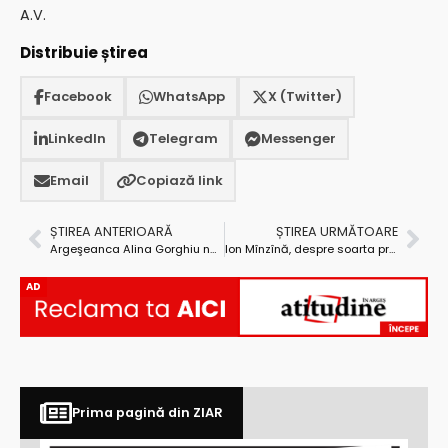
A.V.
Distribuie știrea
Facebook
WhatsApp
X (Twitter)
LinkedIn
Telegram
Messenger
Email
Copiază link
ȘTIREA ANTERIOARĂ
ȘTIREA URMĂTOARE
Argeşeanca Alina Gorghiu nu scapă de fantomele trecutului!
Ion Mînzînă, despre soarta proiectului Molivișu: „Să vedem dacă suntem capabili să obținem și finanțările necesare”
AD
Prima pagină din ZIAR