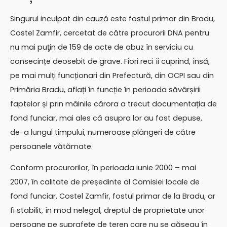
Singurul inculpat din cauză este fostul primar din Bradu,
Costel Zamfir, cercetat de către procurorii DNA pentru
nu mai puţin de 159 de acte de abuz în serviciu cu
consecințe deosebit de grave. Fiori reci îi cuprind, însă,
pe mai mulți funcționari din Prefectură, din OCPI sau din
Primăria Bradu, aflați în funcție în perioada săvârșirii
faptelor și prin mâinile cărora a trecut documentația de
fond funciar, mai ales că asupra lor au fost depuse,
de-a lungul timpului, numeroase plângeri de către
persoanele vătămate.
Conform procurorilor, în perioada iunie 2000 – mai
2007, în calitate de președinte al Comisiei locale de
fond funciar, Costel Zamfir, fostul primar de la Bradu, ar
fi stabilit, în mod nelegal, dreptul de proprietate unor
persoane pe suprafeţe de teren care nu se găseau în