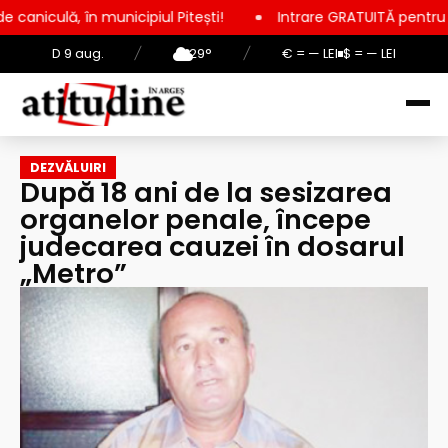
icipiul Pitești!
Intrare GRATUITĂ pentru copii, elevi și stud
D 9 aug.
/
29°
/
€ = — LEI
$ = — LEI
DEZVĂLUIRI
După 18 ani de la sesizarea
organelor penale, începe
judecarea cauzei în dosarul
„Metro”