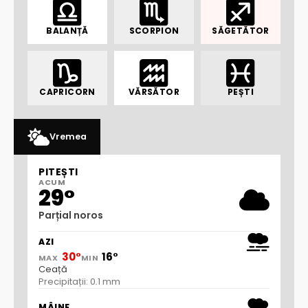
BALANȚĂ
SCORPION
SĂGETĂTOR
CAPRICORN
VĂRSĂTOR
PEȘTI
Vremea
PITEȘTI
ACUM
29°
Parțial noros
AZI
30°
16°
MAX
MIN
Ceață
Precipitații: 0.1 mm
MÂINE