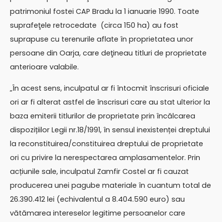
patrimoniul fostei CAP Bradu la 1 ianuarie 1990. Toate
suprafeţele retrocedate (circa 150 ha) au fost
suprapuse cu terenurile aflate în proprietatea unor
persoane din Oarja, care deţineau titluri de proprietate
anterioare valabile.
„În acest sens, inculpatul ar fi întocmit înscrisuri oficiale
ori ar fi alterat astfel de înscrisuri care au stat ulterior la
baza emiterii titlurilor de proprietate prin încălcarea
dispozițiilor Legii nr.18/1991, în sensul inexistenței dreptului
la reconstituirea/constituirea dreptului de proprietate
ori cu privire la nerespectarea amplasamentelor. Prin
acțiunile sale, inculpatul Zamfir Costel ar fi cauzat
producerea unei pagube materiale în cuantum total de
26.390.412 lei (echivalentul a 8.404.590 euro) sau
vătămarea intereselor legitime persoanelor care