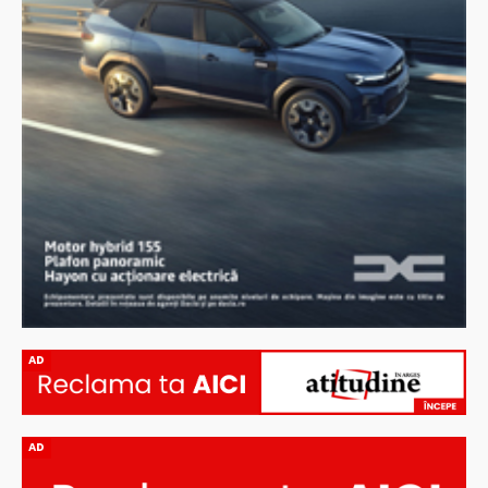
AD
AD