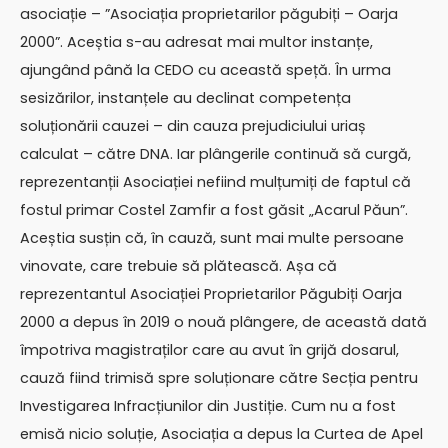
asociație – ”Asociația proprietarilor păgubiți – Oarja
2000”. Aceștia s-au adresat mai multor instanțe,
ajungând până la CEDO cu această speță. În urma
sesizărilor, instanțele au declinat competența
soluționării cauzei – din cauza prejudiciului uriaș
calculat – către DNA. Iar plângerile continuă să curgă,
reprezentanții Asociației nefiind mulțumiți de faptul că
fostul primar Costel Zamfir a fost găsit „Acarul Păun”.
Aceștia susțin că, în cauză, sunt mai multe persoane
vinovate, care trebuie să plătească. Așa că
reprezentantul Asociației Proprietarilor Păgubiți Oarja
2000 a depus în 2019 o nouă plângere, de această dată
împotriva magistraților care au avut în grijă dosarul,
cauză fiind trimisă spre soluționare către Secția pentru
Investigarea Infracțiunilor din Justiție. Cum nu a fost
emisă nicio soluție, Asociația a depus la Curtea de Apel