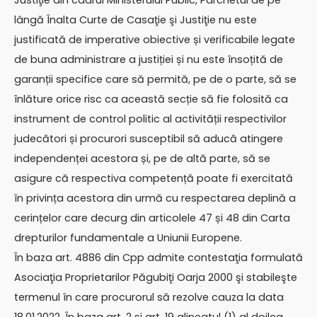
Justiţie din cadrul Ministerului Public, Parchetul de pe
lângă Înalta Curte de Casaţie şi Justiţie nu este
justificată de imperative obiective și verificabile legate
de buna administrare a justiției și nu este însoțită de
garanții specifice care să permită, pe de o parte, să se
înlăture orice risc ca această secție să fie folosită ca
instrument de control politic al activității respectivilor
judecători și procurori susceptibil să aducă atingere
independenței acestora și, pe de altă parte, să se
asigure că respectiva competență poate fi exercitată
în privința acestora din urmă cu respectarea deplină a
cerințelor care decurg din articolele 47 și 48 din Carta
drepturilor fundamentale a Uniunii Europene.
În baza art. 4886 din Cpp admite contestaţia formulată
Asociaţia Proprietarilor Păgubiţi Oarja 2000 şi stabileşte
termenul în care procurorul să rezolve cauza la data