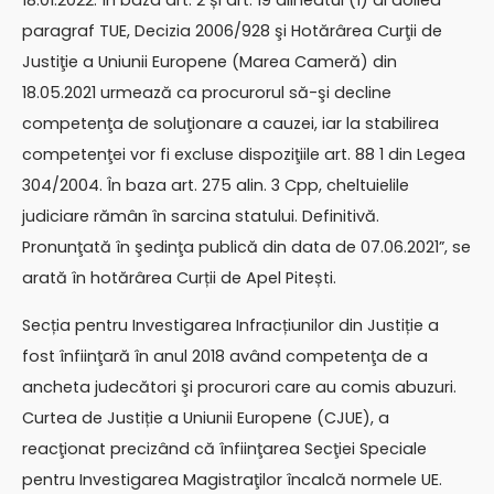
18.01.2022. În baza art. 2 și art. 19 alineatul (1) al doilea
paragraf TUE, Decizia 2006/928 şi Hotărârea Curţii de
Justiţie a Uniunii Europene (Marea Cameră) din
18.05.2021 urmează ca procurorul să-şi decline
competenţa de soluţionare a cauzei, iar la stabilirea
competenţei vor fi excluse dispoziţiile art. 88 1 din Legea
304/2004. În baza art. 275 alin. 3 Cpp, cheltuielile
judiciare rămân în sarcina statului. Definitivă.
Pronunţată în şedinţa publică din data de 07.06.2021”, se
arată în hotărârea Curții de Apel Pitești.
Secția pentru Investigarea Infracțiunilor din Justiție a
fost înfiinţară în anul 2018 având competenţa de a
ancheta judecători şi procurori care au comis abuzuri.
Curtea de Justiție a Uniunii Europene (CJUE), a
reacţionat precizând că înfiinţarea Secţiei Speciale
pentru Investigarea Magistraţilor încalcă normele UE.