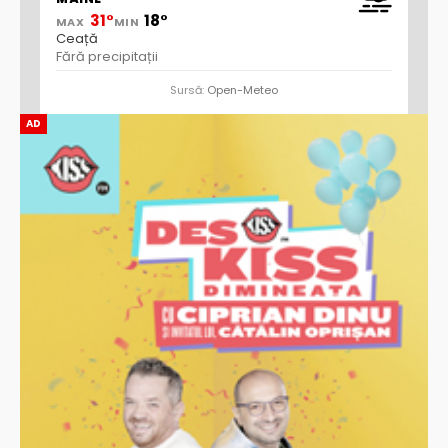
31°
18°
MAX
MIN
Ceață
Fără precipitații
Sursă:
Open-Meteo
AD