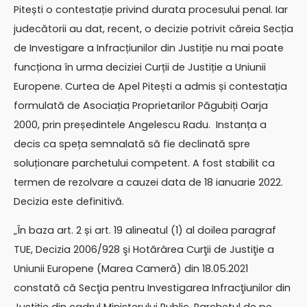
Pitești o contestație privind durata procesului penal. Iar
judecătorii au dat, recent, o decizie potrivit căreia Secția
de Investigare a Infracțiunilor din Justiție nu mai poate
funcționa în urma deciziei Curții de Justiție a Uniunii
Europene. Curtea de Apel Pitești a admis și contestația
formulată de Asociația Proprietarilor Păgubiți Oarja
2000, prin președintele Angelescu Radu. Instanța a
decis ca speța semnalată să fie declinată spre
soluționare parchetului competent. A fost stabilit ca
termen de rezolvare a cauzei data de 18 ianuarie 2022.
Decizia este definitivă.
„În baza art. 2 și art. 19 alineatul (1) al doilea paragraf
TUE, Decizia 2006/928 şi Hotărârea Curţii de Justiţie a
Uniunii Europene (Marea Cameră) din 18.05.2021
constată că Secţia pentru Investigarea Infracţiunilor din