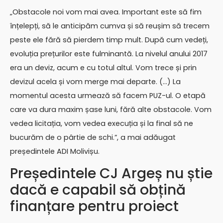
„Obstacole noi vom mai avea. Important este să fim
înțelepți, să le anticipăm cumva și să reușim să trecem
peste ele fără să pierdem timp mult. După cum vedeți,
evoluția prețurilor este fulminantă. La nivelul anului 2017
era un deviz, acum e cu totul altul. Vom trece și prin
devizul acela și vom merge mai departe. (…) La
momentul acesta urmează să facem PUZ-ul. O etapă
care va dura maxim șase luni, fără alte obstacole. Vom
vedea licitația, vom vedea execuția și la final să ne
bucurăm de o pârtie de schi.”, a mai adăugat
președintele ADI Molivișu.
Președintele CJ Argeș nu știe
dacă e capabil să obțină
finanțare pentru proiect