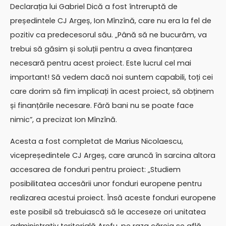
Declarația lui Gabriel Dică a fost întreruptă de
președintele CJ Argeș, Ion Mînzînă, care nu era la fel de
pozitiv ca predecesorul său. „Până să ne bucurăm, va
trebui să găsim și soluții pentru a avea finanțarea
necesară pentru acest proiect. Este lucrul cel mai
important! Să vedem dacă noi suntem capabili, toți cei
care dorim să fim implicați în acest proiect, să obținem
și finanțările necesare. Fără bani nu se poate face
nimic”, a precizat Ion Mînzînă.
Acesta a fost completat de Marius Nicolaescu,
vicepreședintele CJ Argeș, care aruncă în sarcina altora
accesarea de fonduri pentru proiect: „Studiem
posibilitatea accesării unor fonduri europene pentru
realizarea acestui proiect. Însă aceste fonduri europene
este posibil să trebuiască să le acceseze ori unitatea
administrativ teritorială Arefu, pe raza căreia se află