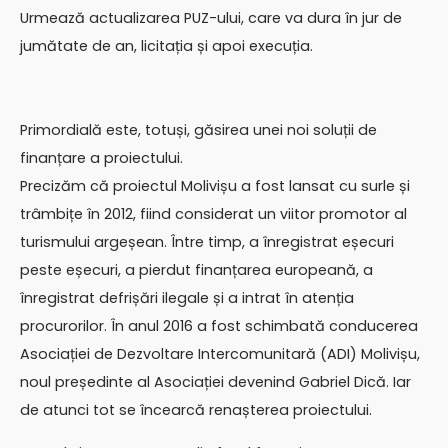
Urmează actualizarea PUZ-ului, care va dura în jur de
jumătate de an, licitația și apoi execuția.
Primordială este, totuși, găsirea unei noi soluții de
finanțare a proiectului.
Precizăm că proiectul Molivișu a fost lansat cu surle și
trâmbițe în 2012, fiind considerat un viitor promotor al
turismului argeșean. Între timp, a înregistrat eșecuri
peste eșecuri, a pierdut finanțarea europeană, a
înregistrat defrișări ilegale și a intrat în atenția
procurorilor. În anul 2016 a fost schimbată conducerea
Asociației de Dezvoltare Intercomunitară (ADI) Molivișu,
noul președinte al Asociației devenind Gabriel Dică. Iar
de atunci tot se încearcă renașterea proiectului.