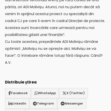
pârtia, ori ADI Molivișu. Atunci, noi nu putem decât să
venim în sprijinul acestui proiect cu specialiștii din
cadrul CJ pe care îi avem în cadrul Direcției de proiecte.
Acestea sunt încercările care urmează pentru noi:
posibilitatea găsirii unei finanțări”.
Cu toate acestea, președintele ADI Molivișu rămâne
optimist: „Molivișu nu se oprește aici. Molivișu se va
face!”. O întrebare rămâne totuși fără răspuns: Când?
A.V.
Distribuie știrea
Facebook
WhatsApp
X (Twitter)
LinkedIn
Telegram
Messenger