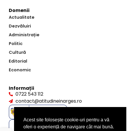
Domenii
Actualitate
Dezvăluiri
Administrație
Politic
Cultură
Editorial
Economic
Informații
0722 543 112
contact@atitudineinarges.ro
Acest site folosește cookie-uri pentru a vă
oferi o experiență de navigare cât mai bună.