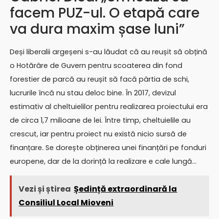
facem PUZ-ul. O etapă care
va dura maxim șase luni”
Deși liberalii argeșeni s-au lăudat că au reușit să obțină
o Hotărâre de Guvern pentru scoaterea din fond
forestier de parcă au reușit să facă pârtia de schi,
lucrurile încă nu stau deloc bine. În 2017, devizul
estimativ al cheltuielilor pentru realizarea proiectului era
de circa 1,7 milioane de lei. Între timp, cheltuielile au
crescut, iar pentru proiect nu există nicio sursă de
finanțare. Se dorește obținerea unei finanțări pe fonduri
europene, dar de la dorință la realizare e cale lungă…
Vezi și știrea
Ședință extraordinară la
Consiliul Local Mioveni