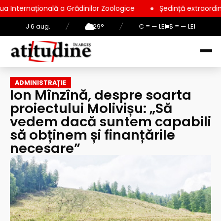
ă a Grădinilor Zoologice
Ședință extraordinară la Consiliul 
J 6 aug.
/
29°
/
€ = — LEI
$ = — LEI
ADMINISTRAȚIE
Ion Mînzînă, despre soarta
proiectului Molivișu: „Să
vedem dacă suntem capabili
să obținem și finanțările
necesare”