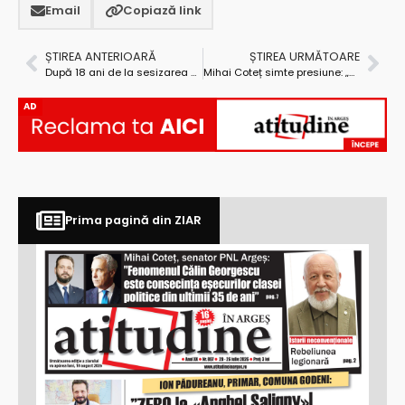
Email
Copiază link
ȘTIREA ANTERIOARĂ
ȘTIREA URMĂTOARE
După 18 ani de la sesizarea organelor penale, începe judecarea cauzei în dosarul „Metro”
Mihai Coteț simte presiune: „Sumbru spectacol!”
AD
Prima pagină din ZIAR