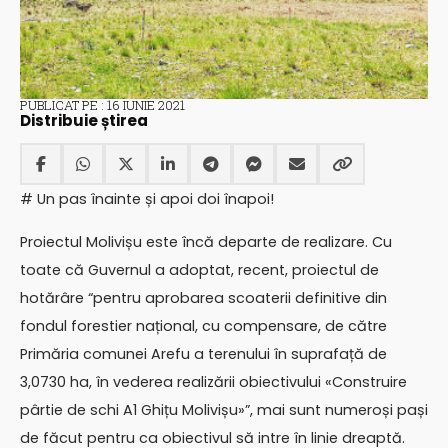
PUBLICAT PE : 16 IUNIE 2021
Distribuie știrea
# Un pas înainte și apoi doi înapoi!
Proiectul Molivișu este încă departe de realizare. Cu
toate că Guvernul a adoptat, recent, proiectul de
hotărâre “pentru aprobarea scoaterii definitive din
fondul forestier național, cu compensare, de către
Primăria comunei Arefu a terenului în suprafață de
3,0730 ha, în vederea realizării obiectivului «Construire
pârtie de schi A1 Ghițu Molivișu»”, mai sunt numeroși pași
de făcut pentru ca obiectivul să intre în linie dreaptă.