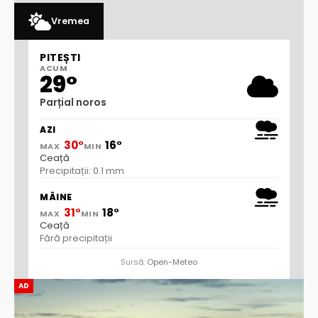
Vremea
PITEȘTI
ACUM
29°
Parțial noros
AZI
30°
16°
MAX
MIN
Ceață
Precipitații: 0.1 mm
MÂINE
31°
18°
MAX
MIN
Ceață
Fără precipitații
Sursă:
Open-Meteo
AD