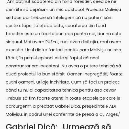
„Am obținut scoaterea din fond forestier, ceea ce ne
permite să depășim un mic obstacol. Proiectul Molivișu
se face dar trebuie să înțelegem că nu putem sări
peste etape. La etapa asta, scoaterea din fond
forestier este un foarte bun pas pentru noi, dar nu este
singurul. Mai avem PUZ-ul, mai avem licitația, mai avem
execuția. Unul dintre factorii pentru care Molivișu nu s-a
făcut, în primul episod, este și faptul că acel
constructor era inexistent. Nu avea o putere tehnică să
ducă proiectul la bun sfârșit. Oameni nepregătiți, foarte
puțini oameni, utilaje închiriate. Cum să faci un proiect
când tu nu ai capacitatea tehnică pentru așa ceva?
Trebuie să fim foarte atenți în toate etapele pe care le
parcurgem”, a precizat Gabriel Dică, președintele ADI
Molivișu, în cadrul unei conferințe de presă a CJ Argeș/
Gabriel Dică: „Urmează să