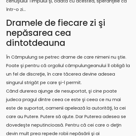
cenuşiului Timpului şi, odată cu acestea, speranţele că
într-o zi…
Dramele de fiecare zi şi
nepăsarea cea
dintotdeauna
În Câmpulung se petrec drame de care nimeni nu ştie.
Poate şi pentru că orgoliul câmpulungeanului îl obligă la
un fel de discreţie, în care tăcerea devine adesea
singurul strigăt pe care şi-l permit.
Când durerea ajunge de nesuportat, şi cine poate
judeca pragul dintre ceea ce este şi ceea ce nu mai
este de suportat, oamenii apelează la autorităţi, la cei
care au Putere. Putere să ajute. Dar Puterea adesea se
dovedeşte neputincioasă. Pentru că cei care o deţin
devin mult prea repede robii nepăsării şi ai