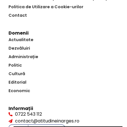
Politica de Utilizare a Cookie-urilor
Contact
Domenii
Actualitate
Dezvăluiri
Administrație
Politic
Cultură
Editorial
Economic
Informații
0722 543 112
contact@atitudineinarges.ro