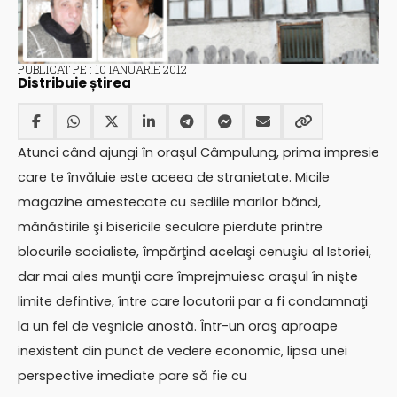
PUBLICAT PE : 10 IANUARIE 2012
Distribuie știrea
Atunci când ajungi în oraşul Câmpulung, prima impresie
care te învăluie este aceea de stranietate. Micile
magazine amestecate cu sediile marilor bănci,
mănăstirile şi bisericile seculare pierdute printre
blocurile socialiste, împărţind acelaşi cenuşiu al Istoriei,
dar mai ales munţii care împrejmuiesc oraşul în nişte
limite defintive, între care locutorii par a fi condamnaţi
la un fel de veşnicie anostă. Într-un oraş aproape
inexistent din punct de vedere economic, lipsa unei
perspective imediate pare să fie cu