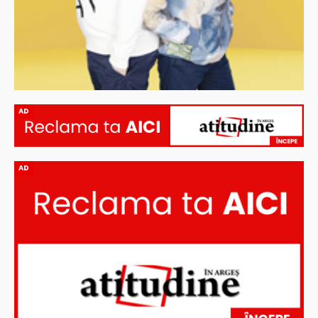
AD
AD