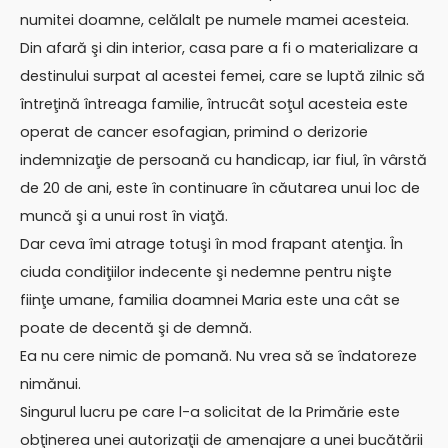
numitei doamne, celălalt pe numele mamei acesteia.
Din afară şi din interior, casa pare a fi o materializare a
destinului surpat al acestei femei, care se luptă zilnic să
întreţină întreaga familie, întrucât soţul acesteia este
operat de cancer esofagian, primind o derizorie
indemnizaţie de persoană cu handicap, iar fiul, în vârstă
de 20 de ani, este în continuare în căutarea unui loc de
muncă şi a unui rost în viaţă.
Dar ceva îmi atrage totuşi în mod frapant atenţia. În
ciuda condiţiilor indecente şi nedemne pentru nişte
fiinţe umane, familia doamnei Maria este una cât se
poate de decentă şi de demnă.
Ea nu cere nimic de pomană. Nu vrea să se îndatoreze
nimănui.
Singurul lucru pe care l-a solicitat de la Primărie este
obţinerea unei autorizaţii de amenajare a unei bucătării