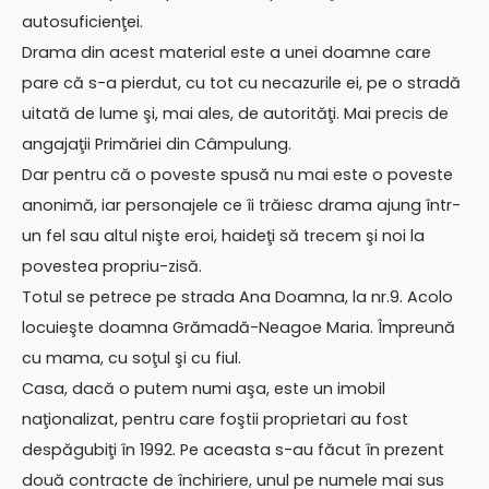
autosuficienţei.
Drama din acest material este a unei doamne care
pare că s-a pierdut, cu tot cu necazurile ei, pe o stradă
uitată de lume şi, mai ales, de autorităţi. Mai precis de
angajaţii Primăriei din Câmpulung.
Dar pentru că o poveste spusă nu mai este o poveste
anonimă, iar personajele ce îi trăiesc drama ajung într-
un fel sau altul nişte eroi, haideţi să trecem şi noi la
povestea propriu-zisă.
Totul se petrece pe strada Ana Doamna, la nr.9. Acolo
locuieşte doamna Grămadă-Neagoe Maria. Împreună
cu mama, cu soţul şi cu fiul.
Casa, dacă o putem numi aşa, este un imobil
naţionalizat, pentru care foştii proprietari au fost
despăgubiţi în 1992. Pe aceasta s-au făcut în prezent
două contracte de închiriere, unul pe numele mai sus