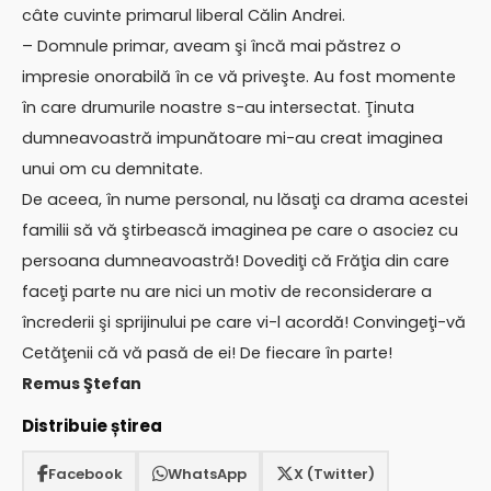
câte cuvinte primarul liberal Călin Andrei.
– Domnule primar, aveam şi încă mai păstrez o
impresie onorabilă în ce vă priveşte. Au fost momente
în care drumurile noastre s-au intersectat. Ţinuta
dumneavoastră impunătoare mi-au creat imaginea
unui om cu demnitate.
De aceea, în nume personal, nu lăsaţi ca drama acestei
familii să vă ştirbească imaginea pe care o asociez cu
persoana dumneavoastră! Dovediţi că Frăţia din care
faceţi parte nu are nici un motiv de reconsiderare a
încrederii şi sprijinului pe care vi-l acordă! Convingeţi-vă
Cetăţenii că vă pasă de ei! De fiecare în parte!
Remus Ştefan
Distribuie știrea
Facebook
WhatsApp
X (Twitter)