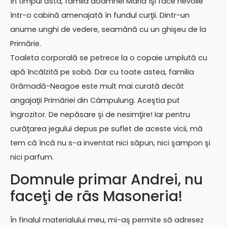
În timpul ăsta, famila doamnei Maria îşi face nevoile
într-o cabină amenajată în fundul curţii. Dintr-un
anume unghi de vedere, seamănă cu un ghişeu de la
Primărie.
Toaleta corporală se petrece la o copaie umplută cu
apă încălzită pe sobă. Dar cu toate astea, familia
Grămadă-Neagoe este mult mai curată decât
angajaţii Primăriei din Câmpulung. Aceştia put
îngrozitor. De nepăsare şi de nesimţire! Iar pentru
curăţarea jegului depus pe suflet de aceste vicii, mă
tem că încă nu s-a inventat nici săpun, nici şampon şi
nici parfum.
Domnule primar Andrei, nu
faceţi de râs Masoneria!
În finalul materialului meu, mi-aş permite să adresez