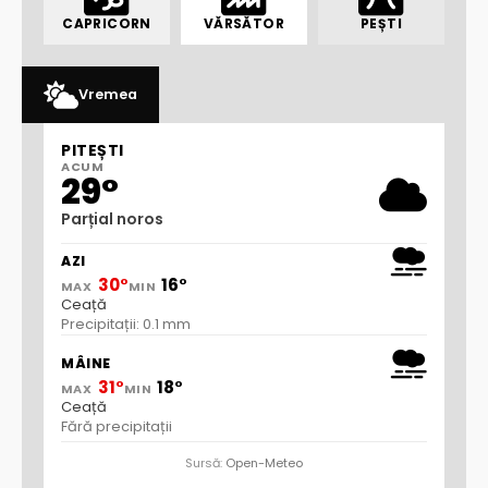
CAPRICORN
VĂRSĂTOR
PEȘTI
Vremea
PITEȘTI
ACUM
29°
Parțial noros
AZI
30°
16°
MAX
MIN
Ceață
Precipitații: 0.1 mm
MÂINE
31°
18°
MAX
MIN
Ceață
Fără precipitații
Sursă:
Open-Meteo