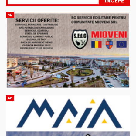
AD
AD