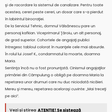
şi de racordare la sistemul de canalizare. Pentru toate
acestea, cereri peste cereri, un dosar care s-a pierdut
în labirintul birocraţiei.
De la Serviciul Tehnic, domnul Vâlsănescu pare un
personaj kafkian. Viceprimarul Ţâroiu, un alt personaj,
de grad superior. Cohortele de angajaţi publici
întregesc tabloul colorat în nuanţele cele mai absurde.
În rolul lui Josef K., condamnatul la moarte, doamna
Maria.
Sentinţa încă nu a fost pronunţată. Cinismul angajaţilor
primăriei din Câmpulung o obligă pe doamna Maria la
repetarea unor drumuri care nu duc niciodată nicăieri.
Mereu şi mereu, repetarea aceloraşi cuvinte: „Mai treceţi
pe aici”.
Vezi și știrea
ATENȚIE! Se sistează