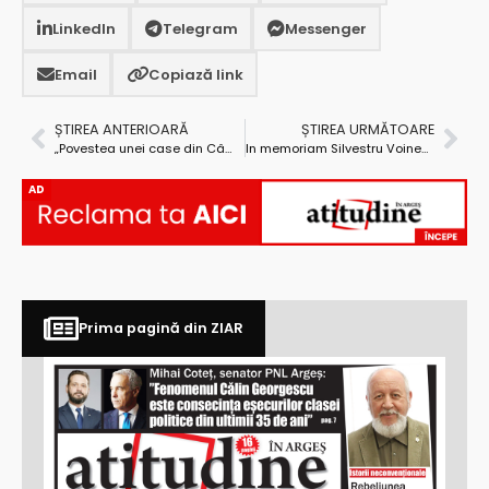
LinkedIn
Telegram
Messenger
Email
Copiază link
ȘTIREA ANTERIOARĂ
ȘTIREA URMĂTOARE
„Povestea unei case din Câmpulung şi a mult râvnitului ei teren”
In memoriam Silvestru Voinescu
AD
Prima pagină din ZIAR