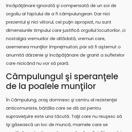
încăpăţânare ignorată şi compensată de un soi de
orgoliu al faptului de a fi câmpulungean. Dar nici
prezentul şi nici viitorul, cel puţin apropiat, nu sunt
dimensiunile timpului care justifică orgoliul locuitorilor, ci
nostalgia vremurilor de altădată, vremuri care,
asemenea munţilor împrejmuitori, par să fi aşternut o
anumită dârzenie şi încăpăţânare de granit a sufletelor
care nicicând nu vor să piară.
Câmpulungul şi speranţele
de la poalele munţilor
În Câmpulung, oraş domnesc şi centru al rezistenţei
anticomuniste, bătălia care se dă azi pentru
supravieţuire este una tăcută. Taţii care nu reuşesc să
îşi găsească un loc de muncă, mamele care se