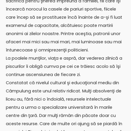
sacrifică pentru ţinerea împreună a familiei, fiii care îşi
încearcă norocul la casele de pariuri sportive, fiicele
care încep să se prostitueze încă înainte de a-şi fi luat
examenul de capacitate, alcătuiesc poate martirii
anonimi ai zilelor noastre. Printre aceştia, patronii unor
afaceri mai mici sau mai mari, mai luminoase sau mai
întunecoase şi omniprezenţii politicieni.
La poalele munţilor, viaţa e aspră, dar vederea zilnică a
piscurilor îi obligă cumva pe cei ce trăiesc acolo să îşi
continue ascensiunea de fiecare zi.
Constatat că nivelul cultural şi educaţional mediu din
Câmpulung este unul relativ ridicat. Mulţi absolvenţi de
liceu au, fără nici o îndoială, resursele intelectuale
pentru a urma o specializare universitară în marile
centre din ţară. Dar mulţi rămân din păcate doar cu
aceste resurse. Care de multe ori ajung să se piardă în