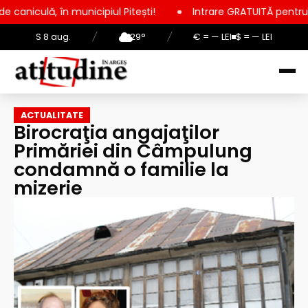
ipiul Pitești!
Intrare GRATUITĂ pentru copii, elevi și stude
S 8 aug.
/
29°
/
€ = — LEI
$ = — LEI
ACTUALITATE
Birocraţia angajaţilor
Primăriei din Câmpulung
condamnă o familie la
mizerie