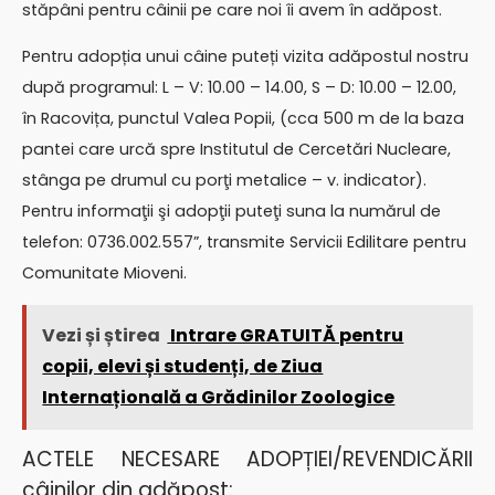
stăpâni pentru câinii pe care noi îi avem în adăpost.
Pentru adopția unui câine puteți vizita adăpostul nostru
după programul: L – V: 10.00 – 14.00, S – D: 10.00 – 12.00,
în Racovița, punctul Valea Popii, (cca 500 m de la baza
pantei care urcă spre Institutul de Cercetări Nucleare,
stânga pe drumul cu porţi metalice – v. indicator).
Pentru informaţii şi adopţii puteţi suna la numărul de
telefon: 0736.002.557”, transmite Servicii Edilitare pentru
Comunitate Mioveni.
Vezi și știrea
Intrare GRATUITĂ pentru
copii, elevi și studenți, de Ziua
Internațională a Grădinilor Zoologice
ACTELE NECESARE ADOPȚIEI/REVENDICĂRII
câinilor din adăpost: