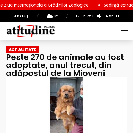
onală a Grădinilor Zoologice
Ședință extraordinară la Consil
J 6 aug.
/
29°
/
€ = 5.25 LEI
$ = 4.55 LEI
ACTUALITATE
Peste 270 de animale au fost
adoptate, anul trecut, din
adăpostul de la Mioveni