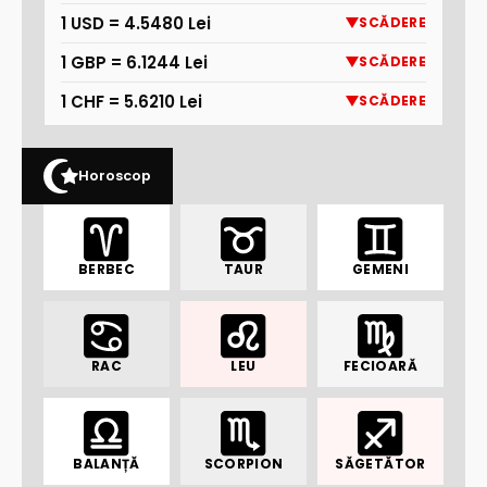
1 USD = 4.5480 Lei
SCĂDERE
1 GBP = 6.1244 Lei
SCĂDERE
1 CHF = 5.6210 Lei
SCĂDERE
Horoscop
BERBEC
TAUR
GEMENI
RAC
LEU
FECIOARĂ
BALANȚĂ
SCORPION
SĂGETĂTOR