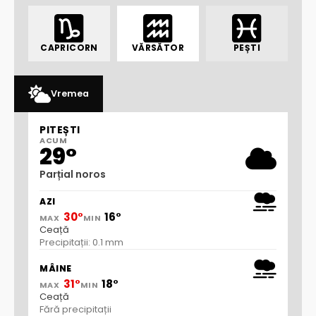
CAPRICORN
VĂRSĂTOR
PEȘTI
Vremea
PITEȘTI
ACUM
29°
Parțial noros
AZI
30°
16°
MAX
MIN
Ceață
Precipitații: 0.1 mm
MÂINE
31°
18°
MAX
MIN
Ceață
Fără precipitații