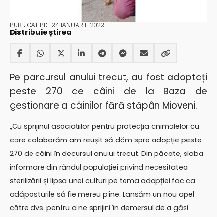
PUBLICAT PE : 24 IANUARIE 2022
Distribuie știrea
Pe parcursul anului trecut, au fost adoptați
peste 270 de câini de la Baza de
gestionare a câinilor fără stăpân Mioveni.
„Cu sprijinul asociațiilor pentru protecția animalelor cu
care colaborăm am reușit să dăm spre adopție peste
270 de câini în decursul anului trecut. Din păcate, slaba
informare din rândul populației privind necesitatea
sterilizării și lipsa unei culturi pe tema adopției fac ca
adăposturile să fie mereu pline. Lansăm un nou apel
către dvs. pentru a ne sprijini în demersul de a găsi