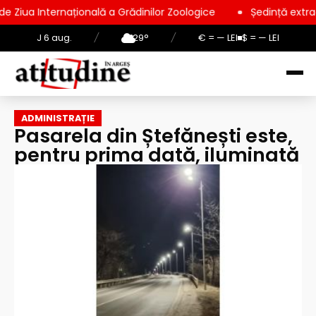
națională a Grădinilor Zoologice
Ședință extraordinară la Co
J 6 aug.
/
29°
/
€ = — LEI
$ = — LEI
ADMINISTRAȚIE
Pasarela din Ștefănești este,
pentru prima dată, iluminată