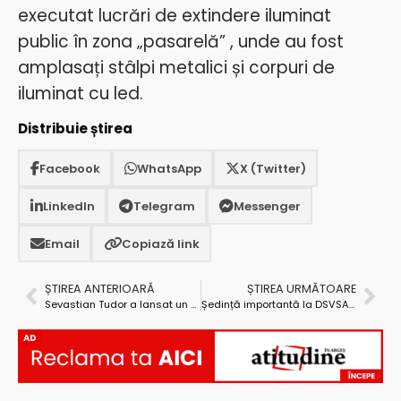
executat lucrări de extindere iluminat
public în zona „pasarelă” , unde au
fost
amplasați stâlpi metalici și corpuri de
iluminat cu led.
Distribuie știrea
Facebook
WhatsApp
X (Twitter)
LinkedIn
Telegram
Messenger
Email
Copiază link
ȘTIREA ANTERIOARĂ
ȘTIREA URMĂTOARE
Sevastian Tudor a lansat un volum despre istoria Clubului Sportiv Mioveni
Ședință importantă la DSVSA Argeș pe tema gripei aviare
AD