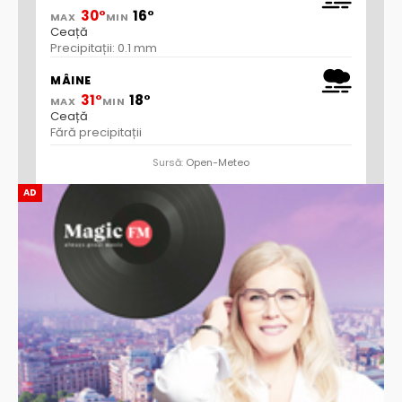
30°
16°
MAX
MIN
Ceață
Precipitații: 0.1 mm
MÂINE
31°
18°
MAX
MIN
Ceață
Fără precipitații
Sursă:
Open-Meteo
AD