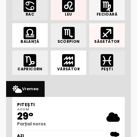
RAC
LEU
FECIOARĂ
BALANȚĂ
SCORPION
SĂGETĂTOR
CAPRICORN
VĂRSĂTOR
PEȘTI
Vremea
PITEȘTI
ACUM
29°
Parțial noros
AZI