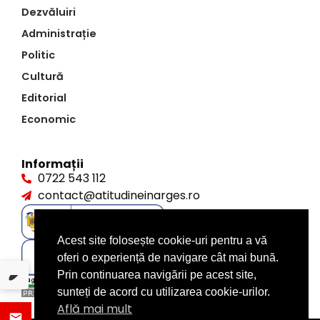
Dezvăluiri
Administrație
Politic
Cultură
Editorial
Economic
Informații
0722 543 112
contact@atitudineinarges.ro
Acest site folosește cookie-uri pentru a vă
oferi o experiență de navigare cât mai bună.
Prin continuarea navigării pe acest site,
sunteți de acord cu utilizarea cookie-urilor.
Află mai mult