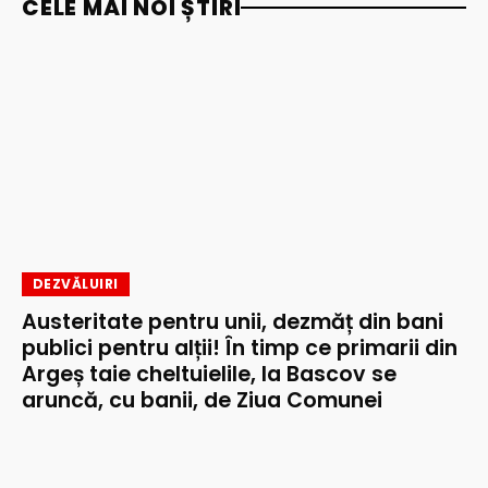
CELE MAI NOI ȘTIRI
DEZVĂLUIRI
Austeritate pentru unii, dezmăț din bani
publici pentru alții! În timp ce primarii din
Argeș taie cheltuielile, la Bascov se
aruncă, cu banii, de Ziua Comunei