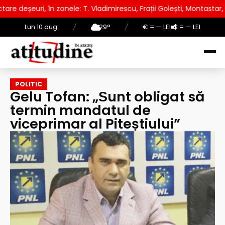
 T. Vladimirescu, Frații Golești, Montastar, Prundu
AUR lan
Lun 10 aug.
/
29°
/
€ = — LEI
$ = — LEI
POLITIC
Gelu Tofan: „Ѕunt obligat să
termin mandatul de
viceprimar al Piteștiului”