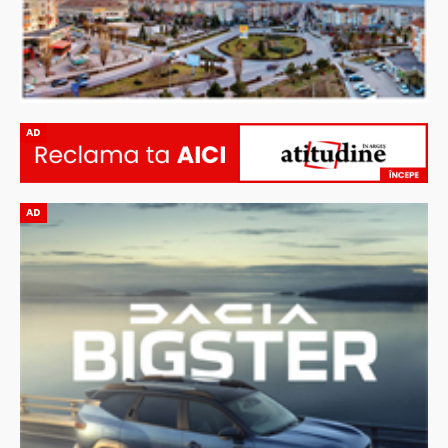
AD
AD