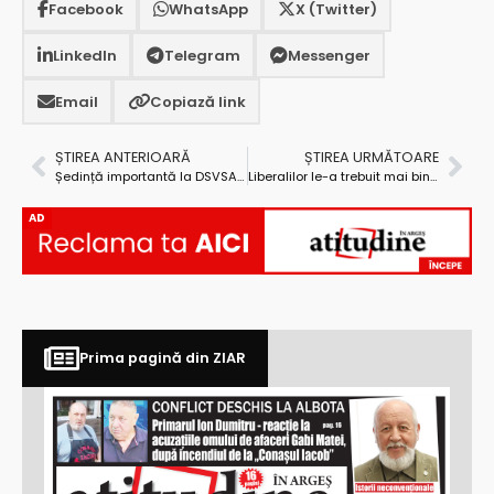
Facebook
WhatsApp
X (Twitter)
LinkedIn
Telegram
Messenger
Email
Copiază link
ȘTIREA ANTERIOARĂ
ȘTIREA URMĂTOARE
Ședință importantă la DSVSA Argeș pe tema gripei aviare
Liberalilor le-a trebuit mai bine de un an ca să îl înlocuiască pe Mitrofan
AD
Prima pagină din ZIAR