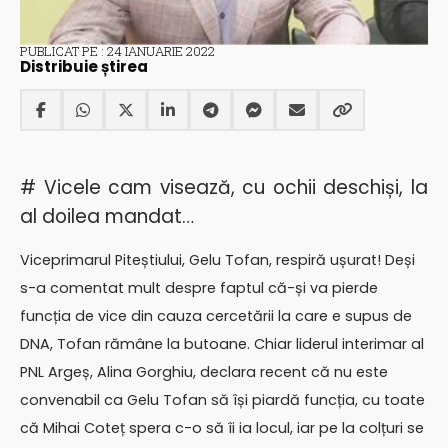
PUBLICAT PE : 24 IANUARIE 2022
Distribuie știrea
# Vicele cam visează, cu ochii deschiși, la
al doilea mandat…
Viceprimarul Piteștiului, Gelu Tofan, respiră ușurat! Deși
s-a comentat mult despre faptul că-și va pierde
funcția de vice din cauza cercetării la care e supus de
DNA, Tofan rămâne la butoane. Chiar liderul interimar al
PNL Argeș, Alina Gorghiu, declara recent că nu este
convenabil ca Gelu Tofan să își piardă funcția, cu toate
că Mihai Coteț spera c-o să îi ia locul, iar pe la colțuri se