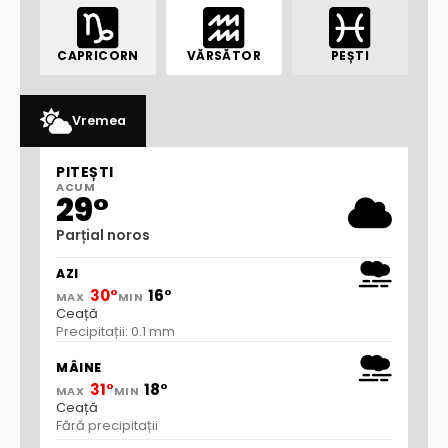
CAPRICORN
VĂRSĂTOR
PEȘTI
Vremea
PITEȘTI
ACUM
29°
Parțial noros
AZI
30°
16°
MAX
MIN
Ceață
Precipitații: 0.1 mm
MÂINE
31°
18°
MAX
MIN
Ceață
Fără precipitații