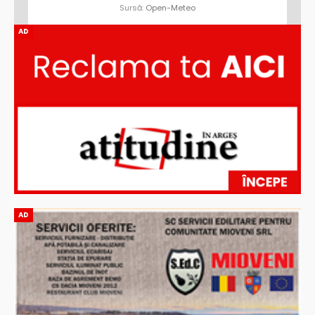
Sursă:
Open-Meteo
AD
AD