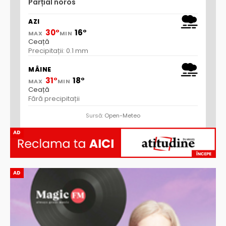
Parțial noros
AZI
30°
16°
MAX
MIN
Ceață
Precipitații: 0.1 mm
MÂINE
31°
18°
MAX
MIN
Ceață
Fără precipitații
Sursă:
Open-Meteo
AD
AD