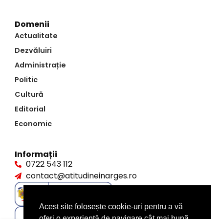
Domenii
Actualitate
Dezvăluiri
Administrație
Politic
Cultură
Editorial
Economic
Informații
0722 543 112
contact@atitudineinarges.ro
Acest site folosește cookie-uri pentru a vă
oferi o experiență de navigare cât mai bună.