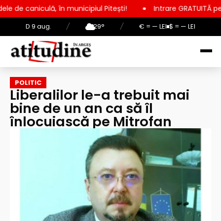
 în municipiul Pitești!
Intrare GRATUITĂ pentru copii, elevi 
D 9 aug.
/
29°
/
€ = — LEI
$ = — LEI
POLITIC
Liberalilor le-a trebuit mai
bine de un an ca să îl
înlocuiască pe Mitrofan