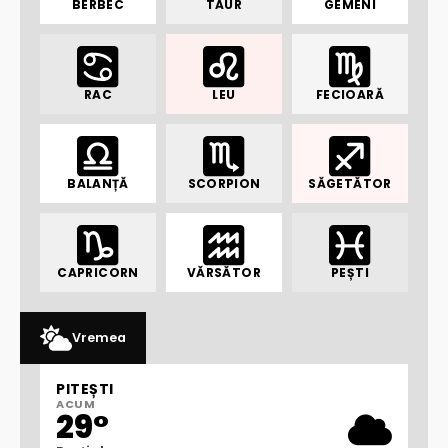
BERBEC
TAUR
GEMENI
RAC
LEU
FECIOARĂ
BALANȚĂ
SCORPION
SĂGETĂTOR
CAPRICORN
VĂRSĂTOR
PEȘTI
Vremea
PITEȘTI
ACUM
29°