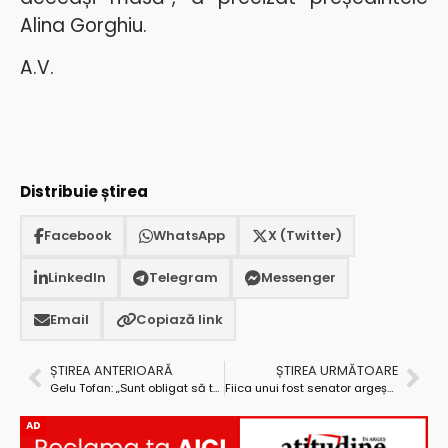
Alina Gorghiu.
A.V.
Distribuie știrea
Facebook
WhatsApp
X (Twitter)
LinkedIn
Telegram
Messenger
Email
Copiază link
ȘTIREA ANTERIOARĂ
ȘTIREA URMĂTOARE
Gelu Tofan: „Ѕunt obligat să termin mandatul de viceprimar al Piteștiului”
Fiica unui fost senator argeșean – promovată judecător la Înalta Curte de Casaţie şi Justiţie
AD