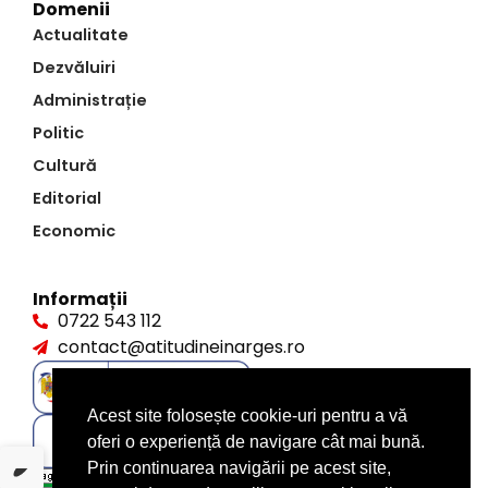
Domenii
Actualitate
Dezvăluiri
Administrație
Politic
Cultură
Editorial
Economic
Informații
0722 543 112
contact@atitudineinarges.ro
Acest site folosește cookie-uri pentru a vă
oferi o experiență de navigare cât mai bună.
Prin continuarea navigării pe acest site,