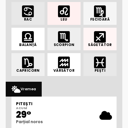
RAC
LEU
FECIOARĂ
BALANȚĂ
SCORPION
SĂGETĂTOR
CAPRICORN
VĂRSĂTOR
PEȘTI
Vremea
PITEȘTI
ACUM
29°
Parțial noros