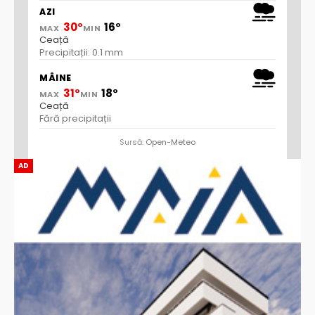
AZI
30°
16°
MAX
MIN
Ceață
Precipitații: 0.1 mm
MÂINE
31°
18°
MAX
MIN
Ceață
Fără precipitații
Sursă:
Open-Meteo
AD