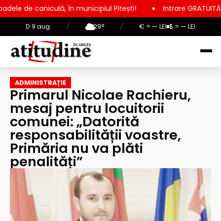
ulă, în municipiul Pitești!
Intrare GRATUITĂ pentru copii, e
D 9 aug.
/
29°
/
€ = — LEI
$ = — LEI
ADMINISTRAȚIE
Primarul Nicolae Rachieru,
mesaj pentru locuitorii
comunei: „Datorită
responsabilității voastre,
Primăria nu va plăti
penalități”