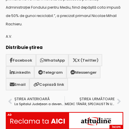
Administrației Fondului pentru Mediu, fiind depășită cota impusă
de 50% de gunoi reciclabil.”, a precizat primarul Nicolae Mihail
Rachieru.
A.V.
Distribuie știrea
Facebook
WhatsApp
X (Twitter)
LinkedIn
Telegram
Messenger
Email
Copiază link
ȘTIREA ANTERIOARĂ
ȘTIREA URMĂTOARE
La Spitalul Județean a devenit funcțional centrul de evaluare și tratare a pacienților COVID
MEDIC TÂNĂR, SPECIALIST ÎN UROLOGIE, LA SPITALUL MIOVENI
AD