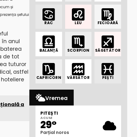
recum și
 prezența șefului
RAC
LEU
FECIOARĂ
eful
 în anul
mbaterea
BALANȚĂ
SCORPION
SĂGETĂTOR
a de tot
rea tuturor
cal, astfel
CAPRICORN
VĂRSĂTOR
PEȘTI
i hoteliere
Vremea
ațională a
PITEȘTI
ACUM
29°
Parțial noros