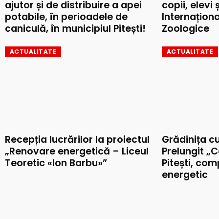
ajutor și de distribuire a apei
copii, elevi 
potabile, în perioadele de
Internaționa
caniculă, în municipiul Pitești!
Zoologice
ACTUALITATE
ACTUALITATE
Recepția lucrărilor la proiectul
Grădinița c
„Renovare energetică – Liceul
Prelungit „C
Teoretic «Ion Barbu»”
Pitești, co
energetic