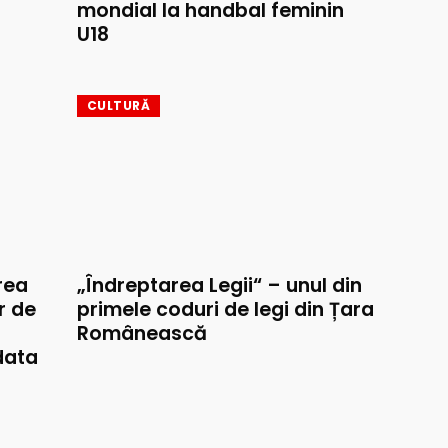
mondial la handbal feminin
U18
CULTURĂ
rea
„Îndreptarea Legii“ – unul din
r de
primele coduri de legi din Țara
Românească
data