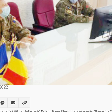
2022
alului Militar de Urgență Dr. Ion Jianu Pitești, colonel medic Gheorghe 