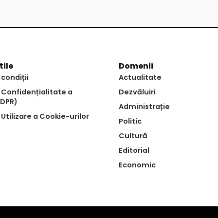
tile
Domenii
 condiții
Actualitate
e Confidențialitate a
Dezvăluiri
GDPR)
Administrație
 Utilizare a Cookie-urilor
Politic
Cultură
Editorial
Economic