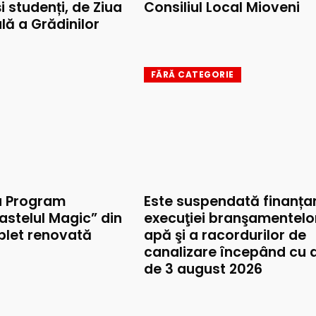
și studenți, de Ziua
Consiliul Local Mioveni
lă a Grădinilor
FĂRĂ CATEGORIE
u Program
Este suspendată finanța
astelul Magic” din
execuţiei branşamentelo
mplet renovată
apă şi a racordurilor de
canalizare începând cu 
de 3 august 2026