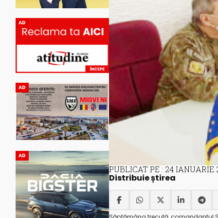
AD
AD
AD
PUBLICAT PE : 24 IANUARIE 
Distribuie știrea
Săptămâna trecută, comandantul Spit