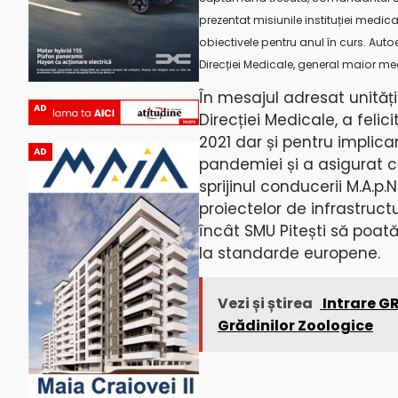
prezentat misiunile instituției medic
obiectivele pentru anul în curs. Autoe
Direcției Medicale, general maior m
În mesajul adresat unități
AD
Direcției Medicale, a felic
2021 dar și pentru impli
AD
pandemiei și a asigurat că
sprijinul conducerii M.A.p
proiectelor de infrastruct
încât SMU Pitești să poată o
la standarde europene.
Vezi și știrea
Intrare GR
Grădinilor Zoologice