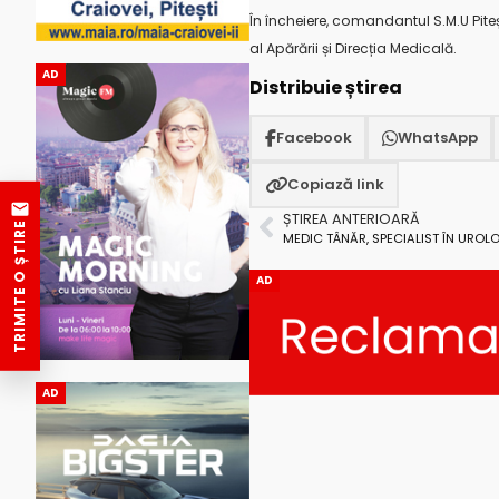
În încheiere, comandantul S.M.U Piteș
al Apărării și Direcția Medicală.
AD
Distribuie știrea
Facebook
WhatsApp
Copiază link
ȘTIREA ANTERIOARĂ
TRIMITE O ȘTIRE
MEDIC TÂNĂR, SPECIALIST ÎN UROLO
AD
AD