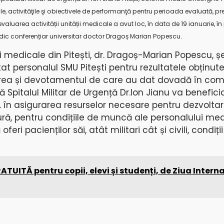
ale, activităţile şi obiectivele de performanţă pentru perioada evaluată, p
valuarea activității unității medicale a avut loc, în data de 19 ianuarie, în
edic conferențiar universitar doctor Dragoș Marian Popescu.
i medicale din Pitești, dr. Dragoș-Marian Popescu, ș
itat personalul SMU Pitești pentru rezultatele obținute
carea și devotamentul de care au dat dovadă în co
 Spitalul Militar de Urgență Dr.Ion Jianu va benefici
.N. în asigurarea resurselor necesare pentru dezvolta
ură, pentru condițiile de muncă ale personalului medi
feri pacienților săi, atât militari cât și civili, condiți
ATUITĂ pentru copii, elevi și studenți, de Ziua Intern