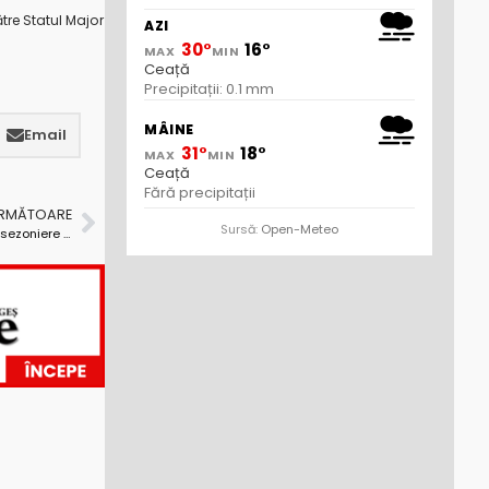
ătre Statul Major
AZI
30°
16°
MAX
MIN
Ceață
Precipitații: 0.1 mm
MÂINE
Email
31°
18°
MAX
MIN
Ceață
Fără precipitații
URMĂTOARE
Sursă:
Open-Meteo
Ce îți trebuie ca să desfășori activități comerciale sezoniere la Mioveni