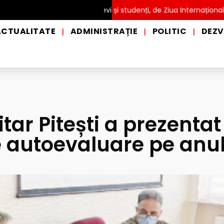
ITĂ pentru copii, elevi și studenți, de Ziua Internațională a Grădi
ACTUALITATE
ADMINISTRAȚIE
POLITIC
DEZV
|
|
|
itar Pitești a prezentat
e autoevaluare pe anu