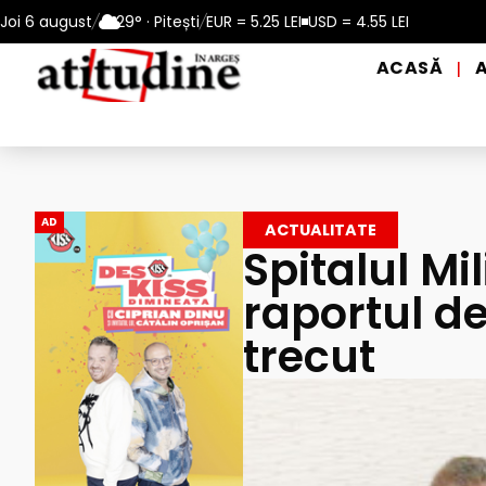
 perioadele de caniculă, în municipiul Pitești!
Joi 6 august
/
29° · Pitești
/
EUR = 5.25 LEI
USD = 4.55 LEI
Intrare GRATU
ACASĂ
|
AD
ACTUALITATE
Spitalul Mil
raportul d
trecut