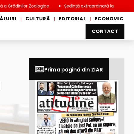
nilor Zoologice
Ședință extraordinară la Consiliul Local Mio
ĂLUIRI
CULTURĂ
EDITORIAL
ECONOMIC
|
|
|
CONTACT
Prima pagină din ZIAR
l