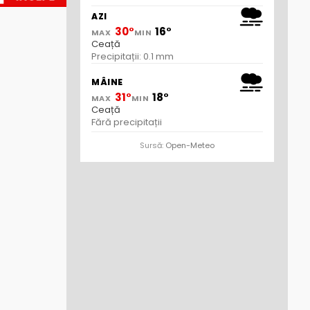
AZI
30°
16°
MAX
MIN
Ceață
Precipitații: 0.1 mm
MÂINE
31°
18°
MAX
MIN
Ceață
Fără precipitații
Sursă:
Open-Meteo