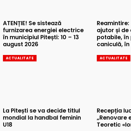
ATENȚIE! Se sistează
Reamintire:
furnizarea energiei electrice
ajutor și de
în municipiul Pitești: 10 – 13
potabile, în
august 2026
caniculă, în 
ACTUALITATE
ACTUALITATE
La Pitești se va decide titlul
Recepția luc
mondial la handbal feminin
„Renovare e
U18
Teoretic «I