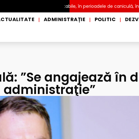
istribuire a apei potabile, în perioadele de caniculă, în municipiul
ACTUALITATE
ADMINISTRAȚIE
POLITIC
DEZV
|
|
|
lă: ”Se angajează în d
n administraţie”