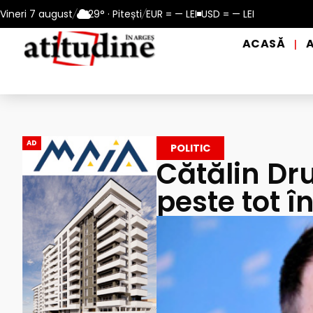
10 – 13 august 2026
Vineri 7 august
/
29° · Pitești
Reamintire: puncte de prim ajutor și de d
/
EUR = — LEI
USD = — LEI
ACASĂ
|
AD
POLITIC
Cătălin Dru
peste tot î