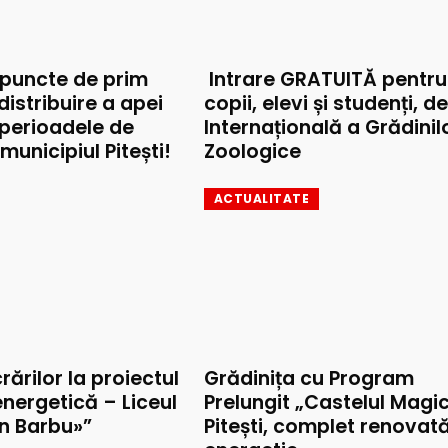
 puncte de prim
Intrare GRATUITĂ pentru
 distribuire a apei
copii, elevi și studenți, d
 perioadele de
Internațională a Grădinil
municipiul Pitești!
Zoologice
ACTUALITATE
rărilor la proiectul
Grădinița cu Program
nergetică – Liceul
Prelungit „Castelul Magic
on Barbu»”
Pitești, complet renovat