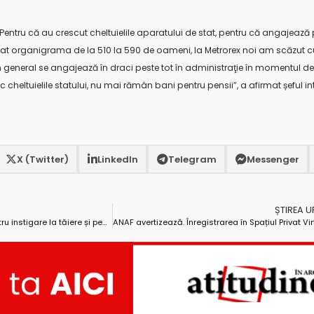
? Pentru că au crescut cheltuielile aparatului de stat, pentru că angajează 
odat organigrama de la 510 la 590 de oameni, la Metrorex noi am scăzut 
n general se angajează în draci peste tot în administraţie în momentul de 
 cheltuielile statului, nu mai rămân bani pentru pensii”, a afirmat șeful in
X (Twitter)
LinkedIn
Telegram
Messenger
ȘTIREA 
Administrator de firmă reținut pentru instigare la tăiere și pentru furt de arbori