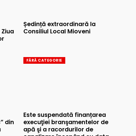
Ședință extraordinară la
e Ziua
Consiliul Local Mioveni
or
FĂRĂ CATEGORIE
Este suspendată finanțarea
” din
execuţiei branşamentelor de
ă
apă şi a racordurilor de