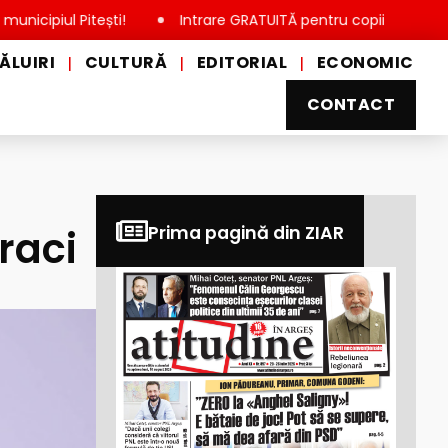
 Pitești!
Intrare GRATUITĂ pentru copii, elevi și studenți, 
ĂLUIRI
CULTURĂ
EDITORIAL
ECONOMIC
|
|
|
CONTACT
raci
Prima pagină din ZIAR