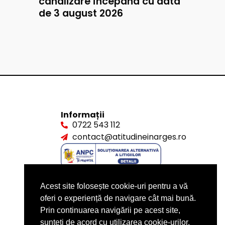
canalizare începând cu data
de 3 august 2026
Informații
0722 543 112
contact@atitudineinarges.ro
Acest site folosește cookie-uri pentru a vă
oferi o experiență de navigare cât mai bună.
Prin continuarea navigării pe acest site,
sunteți de acord cu utilizarea cookie-urilor.