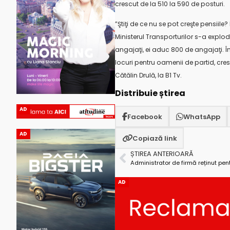
crescut de la 510 la 590 de posturi.
”Ştiţi de ce nu se pot creşte pensiile
Ministerul Transporturilor s-a expl
angajaţi, ei aduc 800 de angajaţi. Î
locuri pentru oamenii de partid, cresc
Cătălin Drulă, la B1 Tv.
Distribuie știrea
AD
Facebook
WhatsApp
AD
Copiază link
ȘTIREA ANTERIOARĂ
AD