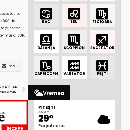
peste tot. La
cu 800 de
RAC
LEU
FECIOARĂ
faţă, se fac
terimar al USR,
BALANȚĂ
SCORPION
SĂGETĂTOR
Email
CAPRICORN
VĂRSĂTOR
PEȘTI
URMĂTOARE
ANAF avertizează. Înregistrarea în Spațiul Privat Virtual devine obligatorie începând cu 1 martie!
Vremea
PITEȘTI
ACUM
29°
Parțial noros