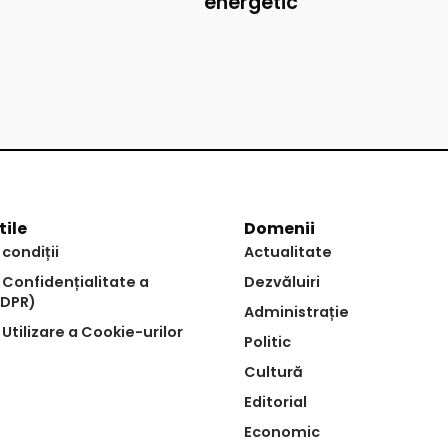
energetic
tile
Domenii
 condiții
Actualitate
e Confidențialitate a
Dezvăluiri
GDPR)
Administrație
 Utilizare a Cookie-urilor
Politic
Cultură
Editorial
Economic