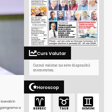
Curs Valutar
Cursul valutar nu este disponibil
momentan.
Horoscop
pe bandă în
 organigrama a
BERBEC
TAUR
GEMENI