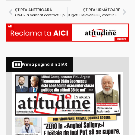
ȘTIREA ANTERIOARĂ
ȘTIREA URMĂTOARE
CNAIR a semnat contractul pentru Secțiunea 2 a autostrăzii Sibiu-Pitești!
Bugetul Mioveniului, votat în unanimitate!
AD
Prima pagină din ZIAR