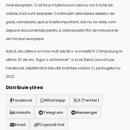
nivel european. O să fie și multe lucruri care nu vor fi la fel de
vizibile, însă sunt esențiale. Continuăm extinderea rețelelor de
gaze, canalizare, apă și foarte important, dar nu se vede, vom
depune documentații pentru a obține peste 150 de milioane lei
din fonduri europene.
Adică, de câteva ori mai mult decât s-a investit în Câmpulung în
ultimii 32 de ani. Sigur o să fie bine!”, a scris Elena Lasconi pe
Facebook, săptămâna trecută, înaintea votului CL pe bugetul lui
2022.
Distribuie știrea
Facebook
WhatsApp
X (Twitter)
LinkedIn
Telegram
Messenger
Email
Copiază link