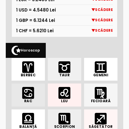
1 USD = 4.5480 Lei
SCĂDERE
1 GBP = 6.1244 Lei
SCĂDERE
1 CHF = 5.6210 Lei
SCĂDERE
Horoscop
BERBEC
TAUR
GEMENI
RAC
LEU
FECIOARĂ
BALANȚĂ
SCORPION
SĂGETĂTOR