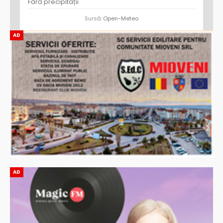
Fără precipitații
Sursă:
Open-Meteo
AD
AD