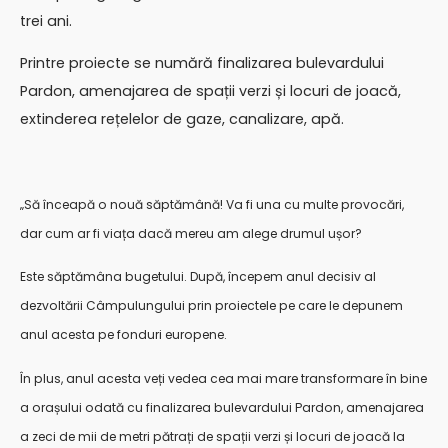
trei ani.
Printre proiecte se numără finalizarea bulevardului
Pardon, amenajarea de spații verzi și locuri de joacă,
extinderea rețelelor de gaze, canalizare, apă.
„Să înceapă o nouă săptămână! Va fi una cu multe provocări,
dar cum ar fi viața dacă mereu am alege drumul ușor?
Este săptămâna bugetului. După, începem anul decisiv al
dezvoltării Câmpulungului prin proiectele pe care le depunem
anul acesta pe fonduri europene.
În plus, anul acesta veți vedea cea mai mare transformare în bine
a orașului odată cu finalizarea bulevardului Pardon, amenajarea
a zeci de mii de metri pătrați de spații verzi și locuri de joacă la