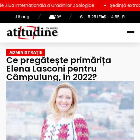
onală a Grădinilor Zoologice
Ședință extraordinară la Consil
J 6 aug.
/
29°
/
€ = 5.25 LEI
$ = 4.55 LEI
ADMINISTRAȚIE
Ce pregătește primărița
Elena Lasconi pentru
Câmpulung, în 2022?