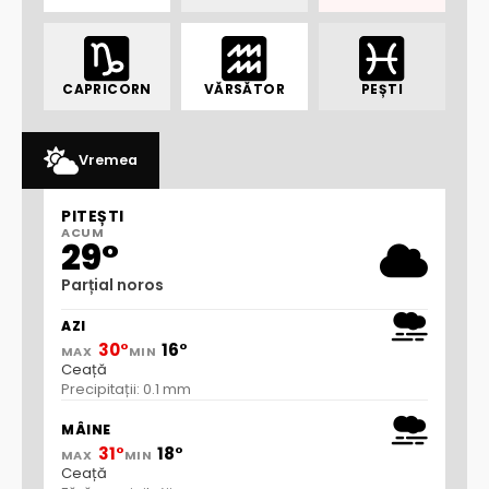
CAPRICORN
VĂRSĂTOR
PEȘTI
Vremea
PITEȘTI
ACUM
29°
Parțial noros
AZI
30°
16°
MAX
MIN
Ceață
Precipitații: 0.1 mm
MÂINE
31°
18°
MAX
MIN
Ceață