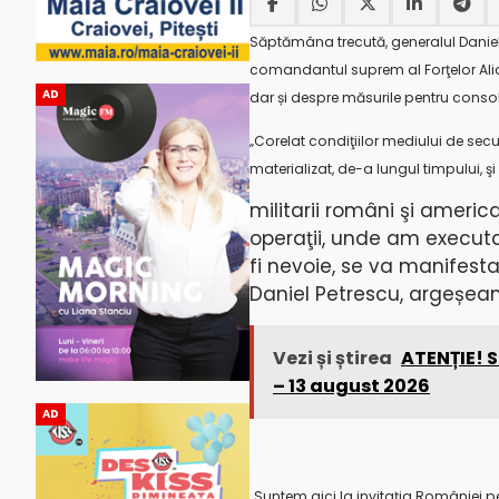
Săptămâna trecută, generalul Daniel P
comandantul suprem al Forţelor Aliat
AD
dar și despre măsurile pentru conso
„Corelat condiţiilor mediului de secu
materializat, de-a lungul timpului, ş
militarii români şi americ
operaţii, unde am execut
fi nevoie, se va manifesta
Daniel Petrescu, argeșean la
Vezi și știrea
ATENȚIE! S
– 13 august 2026
AD
„Suntem aici la invitaţia României p