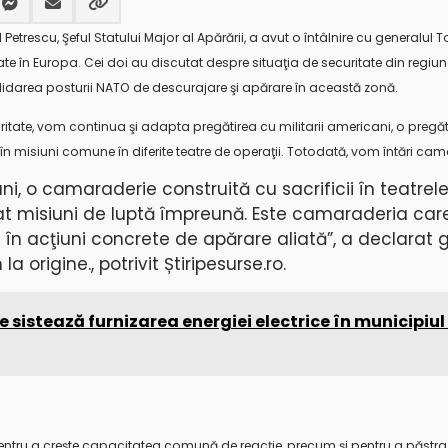
etrescu, Şeful Statului Major al Apărării, a avut o întâlnire cu generalul T
e în Europa. Cei doi au discutat despre situaţia de securitate din regiun
lidarea posturii NATO de descurajare şi apărare în această zonă.
ritate, vom continua şi adapta pregătirea cu militarii americani, o pregăt
i în misiuni comune în diferite teatre de operaţii. Totodată, vom întări ca
ani, o camaraderie construită cu sacrificii în teatrel
at misiuni de luptă împreună. Este camaraderia car
 în acţiuni concrete de apărare aliată”, a declarat 
 origine., potrivit Știripesurse.ro.
e sistează furnizarea energiei electrice în municipiul P
entru a creşte capacitatea comună de reacţie, precum şi pentru a păstra 