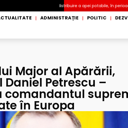
 prim ajutor și de distribuire a apei potabile, în perioadele de can
ACTUALITATE
ADMINISTRAȚIE
POLITIC
DEZV
|
|
|
lui Major al Apărării,
 Daniel Petrescu –
cu comandantul supre
iate în Europa