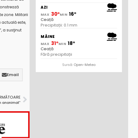
monstrează
AZI
30°
16°
zone. Militarii
MAX
MIN
Ceață
 actuală este,
Precipitații: 0.1 mm
, a susţinut
MÂINE
31°
18°
MAX
MIN
Ceață
Fără precipitații
Sursă:
Open-Meteo
Email
URMĂTOARE
in anonimat”