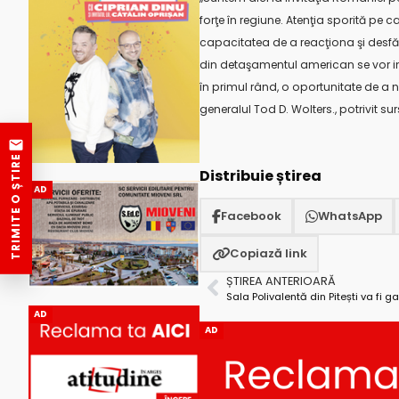
forţe în regiune. Atenţia sporită pe
capacitatea de a reacţiona şi desfăş
din detaşamentul american se vor inst
în primul rând, o oportunitate de a ne
generalul Tod D. Wolters., potrivit surs
TRIMITE O ȘTIRE
Distribuie știrea
AD
Facebook
WhatsApp
Copiază link
ȘTIREA ANTERIOARĂ
Sala Polivalentă din Pitești va fi ga
AD
AD