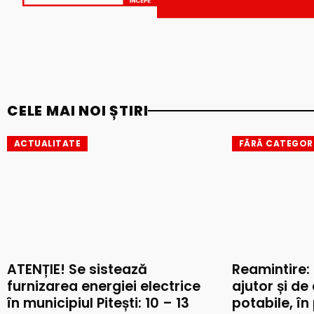
CELE MAI NOI ȘTIRI
ACTUALITATE
FĂRĂ CATEGOR
ATENȚIE! Se sistează
Reamintire:
furnizarea energiei electrice
ajutor și de
în municipiul Pitești: 10 – 13
potabile, în