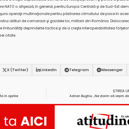
 care NATO o afişează, în general, pentru Europa Centrală şi de Sud-Est de
ura operaţii multinaţionale pentru păstrarea climatului de pace în aceste 
rui alături de camarazii şi gazdele lor, militarii din România. Dislocarea
 îmbunătăţi deprinderile tactice şi de a creşte interoperabilitatea forţelor”
ei citate.
X (Twitter)
LinkedIn
Telegram
Messenger
ȘTIREA 
ta în aprilie
Adrian Bughiu: „Ne dorim să ieșim d