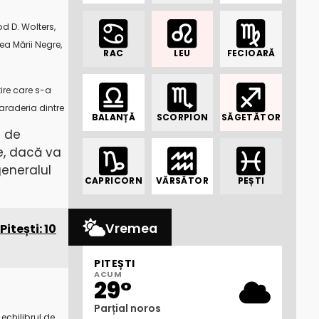
od D. Wolters,
ea Mării Negre,
RAC
LEU
FECIOARĂ
ire care s-a
maraderia dintre
BALANȚĂ
SCORPION
SĂGETĂTOR
e de
e, dacă va
generalul
CAPRICORN
VĂRSĂTOR
PEȘTI
Vremea
itești: 10
PITEȘTI
ACUM
29°
Parțial noros
echilibrul de