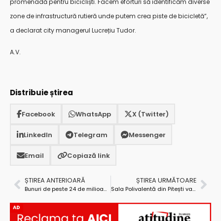
promenadă pentru bicicliști. Facem eforturi să identificăm diverse
zone de infrastructură rutieră unde putem crea piste de bicicletă”,
a declarat city managerul Lucrețiu Tudor.
A.V.
Distribuie știrea
Facebook
WhatsApp
X (Twitter)
LinkedIn
Telegram
Messenger
Email
Copiază link
ȘTIREA ANTERIOARĂ
ȘTIREA URMĂTOARE
Bunuri de peste 24 de milioane de lei – indisponibilizate de polițiștii argeșeni
Sala Polivalentă din Pitești va fi gata în aprilie
AD