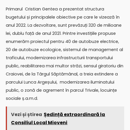
Primarul Cristian Gentea a prezentat structura
bugetului și principalele obiective pe care le vizează în
anul 2022. La dezvoltare, sunt prevăzuți 320 de milioane
lei, dublu față de anul 2021. Printre investițiile propuse
enumerăm proiectul pentru 40 de autobuze electrice,
20 de autobuze ecologice, sistemul de management al
traficului, modernizarea infrastructurii transportului
public, reabilitarea mai multor străzi, sensul giratoriu din
Craiovei, de la Târgul Săptămânal, a treia extindere a
parcului Lunca Argeșului, modernizarea iluminatului
public, o zonă de agrement în parcul Trivale, locuințe
sociale ș.a.m.d.
Vezi și știrea
Ședință extraordinară la
Consiliul Local Mioveni