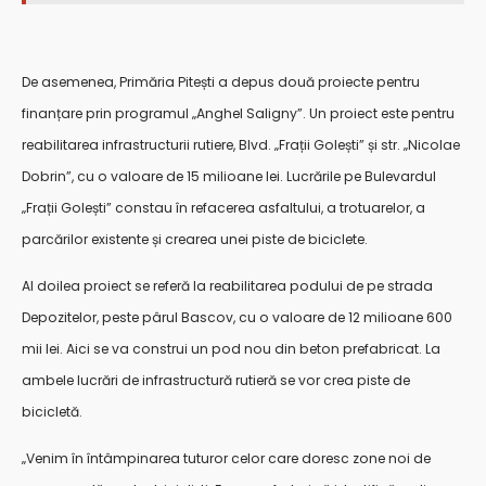
De asemenea, Primăria Pitești a depus două proiecte pentru
finanțare prin programul „Anghel Saligny”. Un proiect este pentru
reabilitarea infrastructurii rutiere, Blvd. „Frații Golești” și str. „Nicolae
Dobrin”, cu o valoare de 15 milioane lei. Lucrările pe Bulevardul
„Frații Golești” constau în refacerea asfaltului, a trotuarelor, a
parcărilor existente și crearea unei piste de biciclete.
Al doilea proiect se referă la reabilitarea podului de pe strada
Depozitelor, peste pârul Bascov, cu o valoare de 12 milioane 600
mii lei. Aici se va construi un pod nou din beton prefabricat. La
ambele lucrări de infrastructură rutieră se vor crea piste de
bicicletă.
„Venim în întâmpinarea tuturor celor care doresc zone noi de