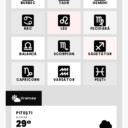
BERBEC
TAUR
GEMENI
RAC
LEU
FECIOARĂ
BALANȚĂ
SCORPION
SĂGETĂTOR
CAPRICORN
VĂRSĂTOR
PEȘTI
Vremea
PITEȘTI
ACUM
29°