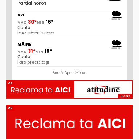
Parțial noros
AZI
30°
16°
MAX
MIN
Ceață
Precipitații: 0.1 mm
MÂINE
31°
18°
MAX
MIN
Ceață
Fără precipitații
Sursă:
Open-Meteo
AD
AD