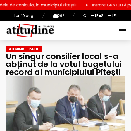
 în municipiul Pitești!
Intrare GRATUITĂ pentru copii, elevi 
Lun 10 aug.
/
29°
/
€ = — LEI
$ = — LEI
ADMINISTRAȚIE
Un singur consilier local s-a
abținut de la votul bugetului
record al municipiului Pitești