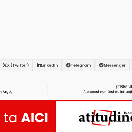
X (Twitter)
LinkedIn
Telegram
Messenger
ȘTIREA 
în Argeș
A crescut numărul de infracți