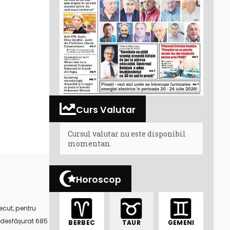
Curs Valutar
Cursul valutar nu este disponibil
momentan.
Horoscop
ecut, pentru
u desfășurat 685
BERBEC
TAUR
GEMENI