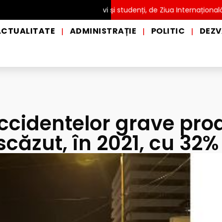
ITĂ pentru copii, elevi și studenți, de Ziua Internațională a Grădi
ACTUALITATE
ADMINISTRAȚIE
POLITIC
DEZV
|
|
|
cidentelor grave pro
scăzut, în 2021, cu 32%