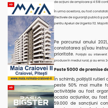
de
acțiuni de amploare și 4.518 cont
AD
În urma acestora, au fost constatate 
Efectivele de siguranţă publică şi pa
pentru Apeluri de Urgenta 112. Majori
Pe parcursul anului 2021,
constatarea și/sau instru
prioritate.
Polițiștii au interve
produse în mediul rural, și au emis 2
Peste 5000 de premise d
În schimb, polițiștii rutier
peste 50% mai multe fa
AD
activitățile au fost orga
ocazia acțiunilor, au fos
59.000 de sancțiuni con