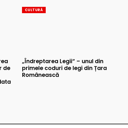
CULTURĂ
rea
„Îndreptarea Legii“ – unul din
r de
primele coduri de legi din Țara
Românească
data