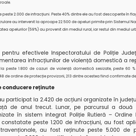
roale.
peste 2.000 de infracțiuni. Peste 40% dintre ele au fost descoperite în flag
trulare au intervenit la aproape 22.500 de apeluri primite prin Sistemul Na
tatea apelurilor (59%) au provenit din mediul rural, iar restul din mediul u
 pentru efectivele Inspectoratului de Poliție Jude
mentarea infracțiunilor de violență domestică a re
nit la peste 1.800 de cazuri de violență domestică sesizate, peste 60 
48 de ordine de protecție provizorii, 213 dintre acestea fiind confirmate de
e conducere reținute
i au participat la 2.420 de acțiuni organizate în județu
ță de anul trecut. Lunar, pe parcursul a două 
nizate în sistem integrat Poliție Rutieră – Ordine 
t constatate peste 1.200 de infracțiuni, au fost apl
travenționale, au fost reținute peste 5.000 de 