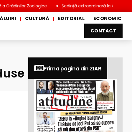
nilor Zoologice
Ședință extraordinară la Consiliul Local Mio
ĂLUIRI
CULTURĂ
EDITORIAL
ECONOMIC
|
|
|
CONTACT
duse
Prima pagină din ZIAR