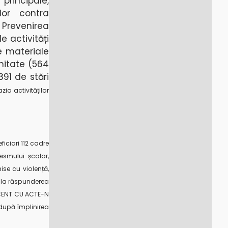
principale,
ilor contra
 Prevenirea
e activități
e materiale
unitate (564
391 de stări
ia activităților
ficiari 112 cadre
ismului școlar,
ise cu violență,
re la răspunderea
SCENT CU ACTE-N
 după împlinirea