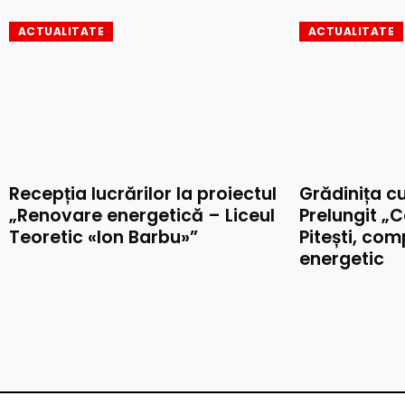
ACTUALITATE
ACTUALITATE
Recepția lucrărilor la proiectul
Grădinița c
„Renovare energetică – Liceul
Prelungit „C
Teoretic «Ion Barbu»”
Pitești, co
energetic