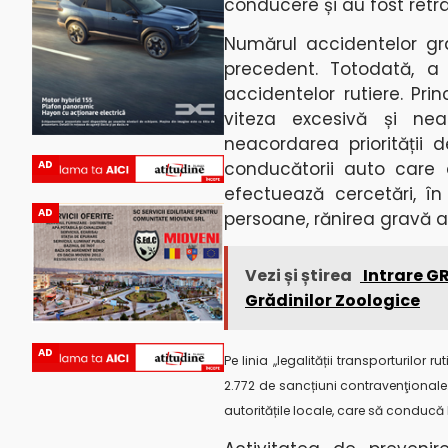
conducere și au fost retr
Numărul accidentelor gr
precedent. Totodată, a
accidentelor rutiere. Pri
viteza excesivă și nea
neacordarea priorității d
conducătorii auto care au
AD
efectuează cercetări, î
AD
persoane, rănirea gravă a
Vezi și știrea
Intrare GR
Grădinilor Zoologice
AD
Pe linia ,,legalității transporturilor
2.772 de sancțiuni contravenţionale. 
autoritățile locale, care să conducă la