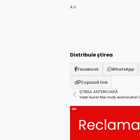
A.V.
Distribuie știrea
Facebook
WhatsApp
Copiază link
ȘTIREA ANTERIOARĂ
Vești bune! Mai mulți examinatori 
AD