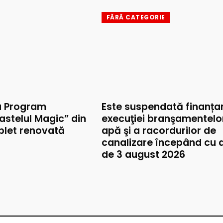
FĂRĂ CATEGORIE
u Program
Este suspendată finanța
astelul Magic” din
execuţiei branşamentelo
mplet renovată
apă şi a racordurilor de
canalizare începând cu 
de 3 august 2026