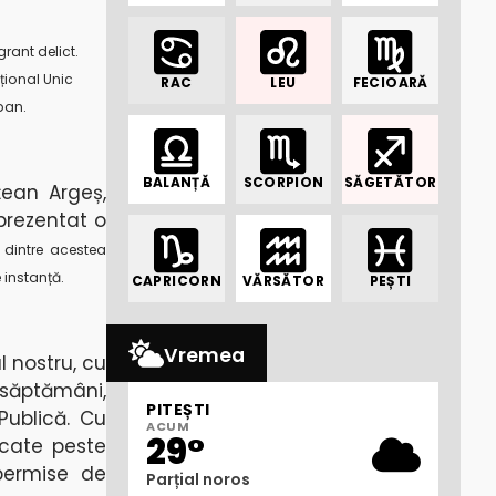
rant delict.
țional Unic
RAC
LEU
FECIOARĂ
rban.
BALANȚĂ
SCORPION
SĂGETĂTOR
țean Argeș,
prezentat o
% dintre acestea
 instanță.
CAPRICORN
VĂRSĂTOR
PEȘTI
Vremea
l nostru, cu
săptămâni,
PITEȘTI
Publică. Cu
ACUM
29°
icate peste
permise de
Parțial noros