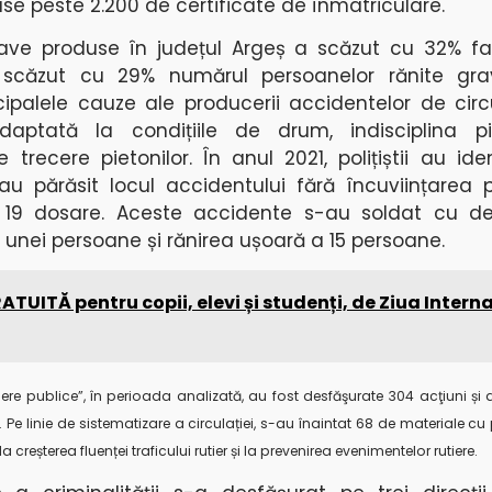
ase peste 2.200 de certificate de înmatriculare.
ave produse în județul Argeș a scăzut cu 32% fa
 scăzut cu 29% numărul persoanelor rănite gr
ncipalele cauze ale producerii accidentelor de circu
daptată la condițiile de drum, indisciplina pi
e trecere pietonilor. În
anul 2021, polițiștii au iden
 părăsit locul accidentului fără încuviințarea poli
n 19 dosare. Aceste accidente s-au soldat cu de
 unei persoane și rănirea ușoară a 15 persoane.
ATUITĂ pentru copii, elevi și studenți, de Ziua Intern
 rutiere publice”, în perioada analizată, au fost desfăşurate 304 acţiuni și
Pe linie de sistematizare a circulației, s-au înaintat 68 de materiale cu 
 creșterea fluenței traficului rutier și la prevenirea evenimentelor rutiere.