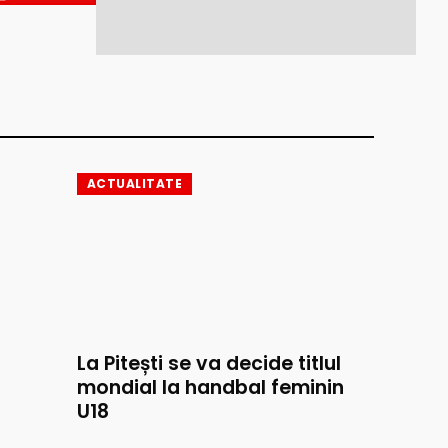
ACTUALITATE
La Pitești se va decide titlul
mondial la handbal feminin
U18