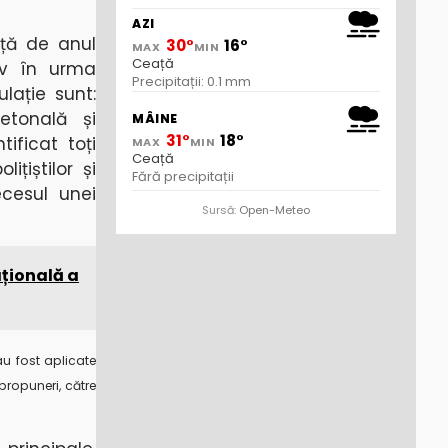
AZI
ță de anul
30°
16°
MAX
MIN
Ceață
av în urma
Precipitații: 0.1 mm
lație sunt:
etonală și
MÂINE
31°
18°
tificat toți
MAX
MIN
Ceață
țiștilor și
Fără precipitații
cesul unei
Sursă:
Open-Meteo
ațională a
 au fost aplicate
propuneri, către