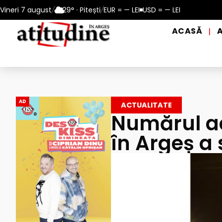
 perioadele de caniculă, în municipiul Pitești!
Vineri 7 august
/
29° · Pitești
/
EUR = — LEI
USD = — LEI
Intrare GRATU
ACASĂ
|
AD
ACTUALITATE
Numărul ac
în Argeș a 