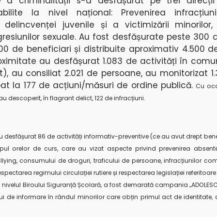
 a criminalității s-a desfășurat pe trei direcții 
abilite la nivel național: Prevenirea infracțiun
 delincvenței juvenile și a victimizării minorilor,
agresiunilor sexuale. Au fost desfășurate peste 300 d
00 de beneficiari și distribuite aproximativ 4.500 d
proximitate au desfășurat 1.083 de activități în com
), au consiliat 2.021 de persoane, au monitorizat 1.
pat la 177 de acțiuni/măsuri de ordine publică.
Cu ocaz
au descoperit, în flagrant delict, 122 de infracțiuni.
 au desfășurat 86 de activități informativ-preventive (ce au avut drept bene
mpul orelor de curs, care au vizat aspecte privind prevenirea absente
lying, consumului de droguri, traficului de persoane, infracțiunilor com
espectarea regimului circulației rutiere și respectarea legislației referitoa
 nivelul Biroului Siguranță Școlară, a fost demarată campania „ADOLE
ui de informare în rândul minorilor care obțin primul act de identitate,