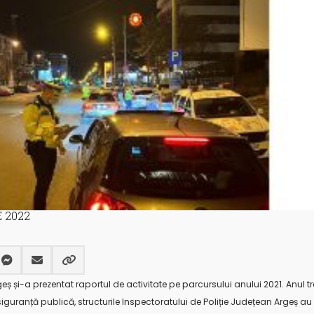
 2022
eș și-a prezentat raportul de activitate pe parcursului anului 2021. Anul tr
siguranță publică, structurile Inspectoratului de Poliție Județean Argeș a