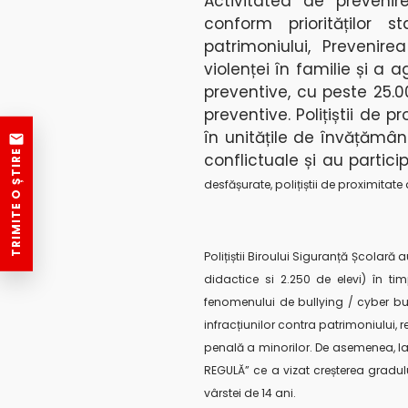
Activitatea de prevenire
conform priorităților st
patrimoniului, Prevenirea
violenței în familie și a 
preventive, cu peste 25.0
preventive. Polițiștii de 
în unitățile de învățământ
TRIMITE O ȘTIRE
conflictuale și au partici
desfășurate, polițiștii de proximitate 
Polițiștii Biroului Siguranță Școlară
didactice si 2.250 de elevi) în ti
fenomenului de bullying / cyber bul
infracțiunilor contra patrimoniului, r
penală a minorilor.
De asemenea, la
REGULĂ” ce a vizat creșterea gradul
vârstei de 14 ani.