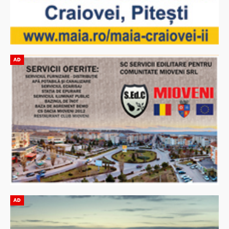
AD
AD