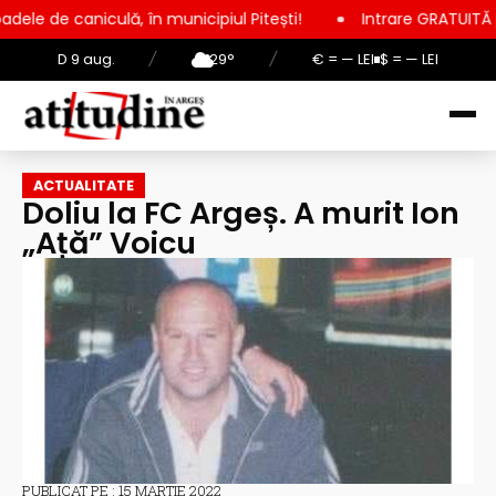
ă, în municipiul Pitești!
Intrare GRATUITĂ pentru copii, elev
D 9 aug.
/
29°
/
€ = — LEI
$ = — LEI
ACTUALITATE
Doliu la FC Argeș. A murit Ion
„Ață” Voicu
PUBLICAT PE : 15 MARTIE 2022