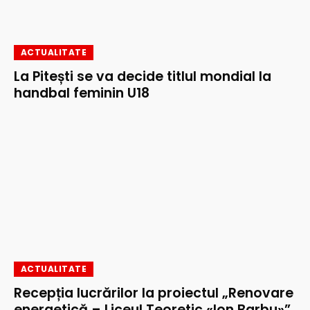
ACTUALITATE
La Pitești se va decide titlul mondial la
handbal feminin U18
ACTUALITATE
Recepția lucrărilor la proiectul „Renovare
energetică – Liceul Teoretic «Ion Barbu»”