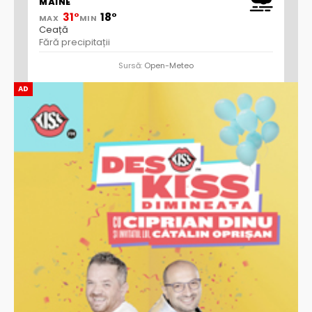
MÂINE
31°
18°
MAX
MIN
Ceață
Fără precipitații
Sursă:
Open-Meteo
AD