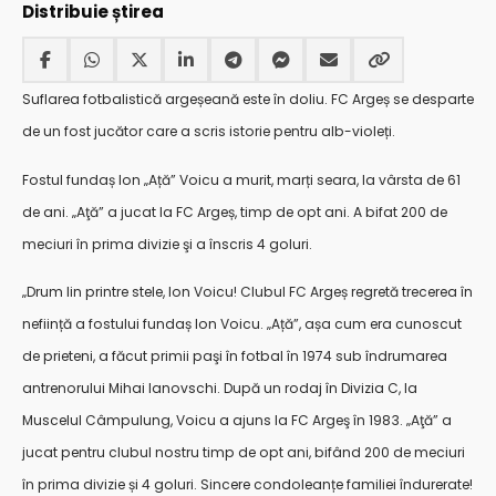
Distribuie știrea
Suflarea fotbalistică argeșeană este în doliu. FC Argeș se desparte
de un fost jucător care a scris istorie pentru alb-violeți.
Fostul fundaș Ion „Ață” Voicu a murit, marți seara, la vârsta de 61
de ani. „Aţă” a jucat la FC Argeș, timp de opt ani. A bifat 200 de
meciuri în prima divizie şi a înscris 4 goluri.
„Drum lin printre stele, Ion Voicu! Clubul FC Argeș regretă trecerea în
neființă a fostului fundaș Ion Voicu. „Ață”, așa cum era cunoscut
de prieteni, a făcut primii paşi în fotbal în 1974 sub îndrumarea
antrenorului Mihai lanovschi. După un rodaj în Divizia C, la
Muscelul Câmpulung, Voicu a ajuns la FC Argeş în 1983. „Aţă” a
jucat pentru clubul nostru timp de opt ani, bifând 200 de meciuri
în prima divizie și 4 goluri. Sincere condoleanțe familiei îndurerate!