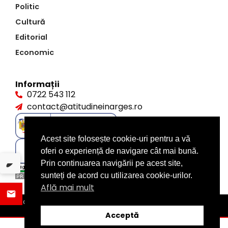
Politic
Cultură
Editorial
Economic
Informații
0722 543 112
contact@atitudineinarges.ro
Acest site folosește cookie-uri pentru a vă
oferi o experiență de navigare cât mai bună.
Prin continuarea navigării pe acest site,
sunteți de acord cu utilizarea cookie-urilor.
Află mai mult
©2026 Atitudine în Argeș. Toate drepturile rezervate
design by
XITE.ro
Acceptă