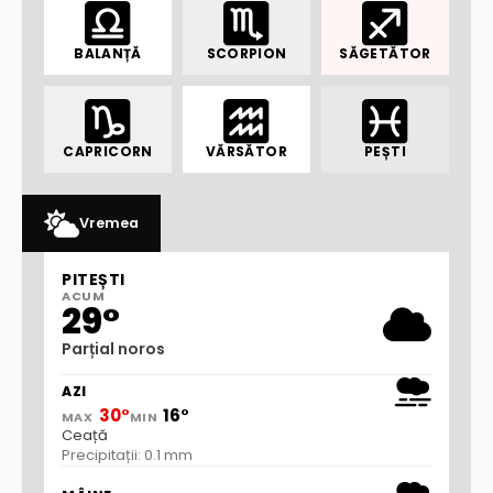
BALANȚĂ
SCORPION
SĂGETĂTOR
CAPRICORN
VĂRSĂTOR
PEȘTI
Vremea
PITEȘTI
ACUM
29°
Parțial noros
AZI
30°
16°
MAX
MIN
Ceață
Precipitații: 0.1 mm