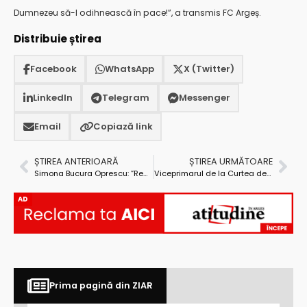
Dumnezeu să-l odihnească în pace!”, a transmis FC Argeș.
Distribuie știrea
Facebook
WhatsApp
X (Twitter)
LinkedIn
Telegram
Messenger
Email
Copiază link
ȘTIREA ANTERIOARĂ
ȘTIREA URMĂTOARE
Simona Bucura Oprescu: ”Realitatea impune renegocierea PNRR!”
Viceprimarul de la Curtea de Argeș – prelegere despre „Războiul în Europa”
AD
Prima pagină din ZIAR