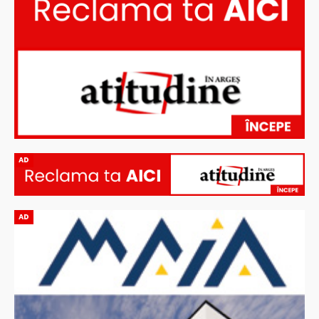
AD
AD