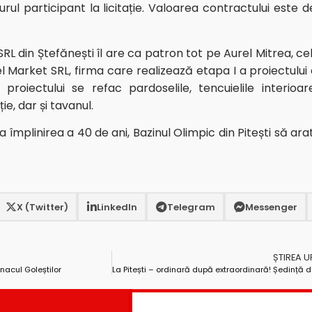
urul participant la licitație. Valoarea contractului este d
din Ștefănești îl are ca patron tot pe Aurel Mitrea, cel
l Market SRL, firma care realizează etapa I a proiectului 
roiectului se refac pardoselile, tencuielile interioare,
ie, dar și tavanul.
la împlinirea a 40 de ani, Bazinul Olimpic din Pitești să ar
X (Twitter)
LinkedIn
Telegram
Messenger
ȘTIREA 
nacul Goleștilor