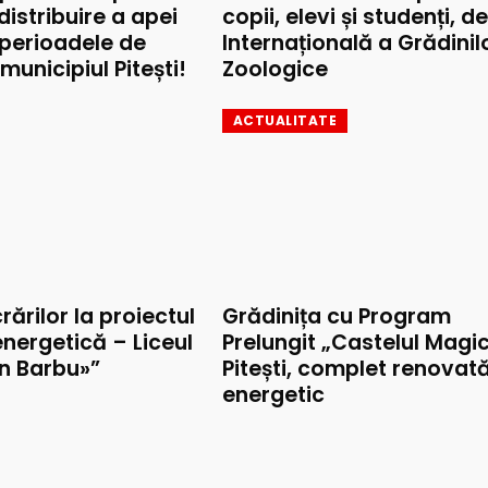
 distribuire a apei
copii, elevi și studenți, d
 perioadele de
Internațională a Grădinil
municipiul Pitești!
Zoologice
ACTUALITATE
rărilor la proiectul
Grădinița cu Program
nergetică – Liceul
Prelungit „Castelul Magic
on Barbu»”
Pitești, complet renovat
energetic