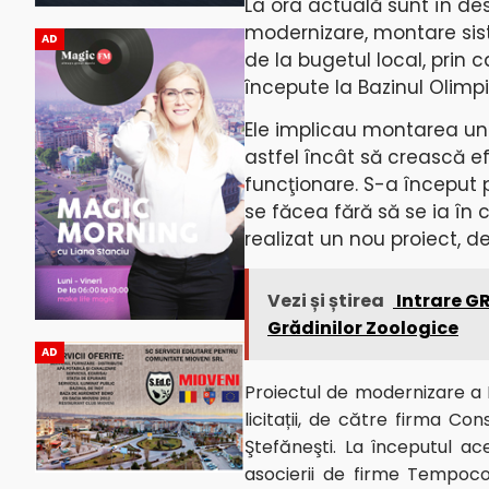
La ora actuală sunt în de
modernizare, montare siste
AD
de la bugetul local, prin ca
începute la Bazinul Olimp
Ele implicau montarea unor
astfel încât să crească efi
funcţionare. S-a început p
se făcea fără să se ia în c
realizat un nou proiect, de
Vezi și știrea
Intrare GR
Grădinilor Zoologice
AD
Proiectul de modernizare a B
licitații, de către firma Co
Ştefăneşti.
La începutul ace
asocierii de firme Tempoco