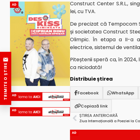
Construct Center S.R.L., sing
AD
lei, cu TVA.
De precizat că Tempocom SRL 
și societatea Construct Stee
Olimpic. În etapa a II-a a p
electrice, sistemul de ventilaț
Piteștenii speră ca, în 2024, 
TRIMITE O ȘTIRE
ca niciodată!
Distribuie știrea
Facebook
WhatsApp
AD
Copiază link
AD
ȘTIREA ANTERIOARĂ
Ziua Internațională a Poeziei la Co
AD