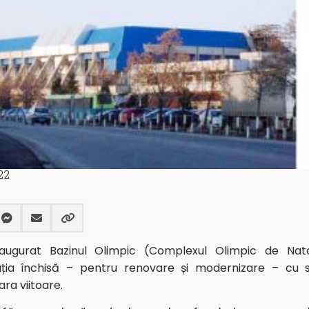
22
ugurat Bazinul Olimpic (Complexul Olimpic de Natați
tuția închisă – pentru renovare și modernizare – cu 
ra viitoare.