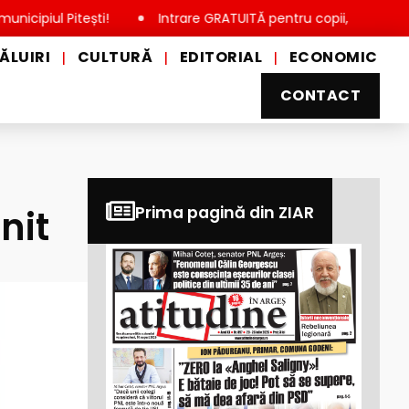
 Pitești!
Intrare GRATUITĂ pentru copii, elevi și studenți, 
ĂLUIRI
CULTURĂ
EDITORIAL
ECONOMIC
|
|
|
CONTACT
nit
Prima pagină din ZIAR