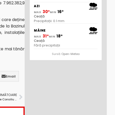
e 7.962.382,9
AZI
30°
16°
MAX
MIN
Ceață
 care deține
Precipitații: 0.1 mm
de la Bazinul
MÂINE
 instalațiile
31°
18°
MAX
MIN
Ceață
Fără precipitații
ate mai tânăr
Sursă:
Open-Meteo
Email
URMĂTOARE
La Pitești – ordinară după extraordinară! Ședință de Consiliu Local Pitești – maraton, joi, cu 40 de puncte