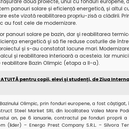
sfășurare două proiecte, unul cu fonduri europene, 
m panouri solare și eficiență energetică, și altul c
re este vizată reabilitarea propriu-zisă a clădirii. Pri
ic au fost cele de modernizare.
 panouri solare pe bazin, dar şi reabilitarea termică 
cienţa energetică şi să fie reduse costurile de întreţ
roiectul și s-au constatat lacune mari. Modernizarea
alcul și reabilitarea interioară a acesteia.
Iar munic
 reabilitare Bazin Olimpic (etapa a II-a).
ATUITĂ pentru copii, elevi și studenți, de Ziua Intern
azinului Olimpic, prin fonduri europene, a fost câștigat,
nstruct Steel Market SRL din localitatea Valea Mare Podg
stui an, pe 6 ianuarie, contractul pe fonduri proprii a 
m (lider) – Energo Prest Company S.R.L. – Silvora Tera