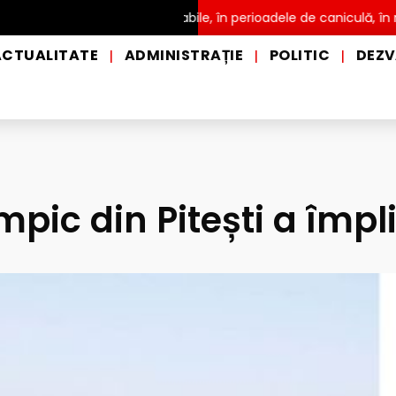
istribuire a apei potabile, în perioadele de caniculă, în municipiul
ACTUALITATE
ADMINISTRAȚIE
POLITIC
DEZV
|
|
|
mpic din Pitești a împli