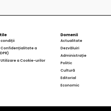
tile
Domenii
 condiții
Actualitate
e Confidențialitate a
Dezvăluiri
GDPR)
Administrație
 Utilizare a Cookie-urilor
Politic
Cultură
Editorial
Economic