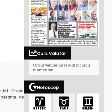
Curs Valutar
Cursul valutar nu este disponibil
momentan.
Horoscop
e) Pitești.
speranțe de
BERBEC
TAUR
GEMENI