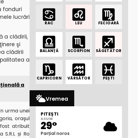
de
u fonduri
mele lucrări
RAC
LEU
FECIOARĂ
a clădirii,
inere şi
BALANȚĂ
SCORPION
SĂGETĂTOR
 clădirii
ipalitatea a
CAPRICORN
VĂRSĂTOR
PEȘTI
ațională a
Vremea
 în urma unei
PITEȘTI
oria, oraşul
ACUM
29°
fost atribuit
Parțial noros
 S.R.L și Ro