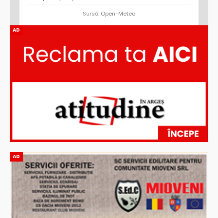
Sursă:
Open-Meteo
AD
AD