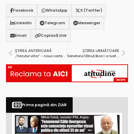
Facebook
WhatsApp
X (Twitter)
LinkedIn
Telegram
Messenger
Email
Copiază link
ȘTIREA ANTERIOARĂ
ȘTIREA URMĂTOARE
„Trecutul viitor” – noua carte de poezii a jurnalistului Spiridon Voinescu
Senatorul Dănuț Bica l-a luat la întrebări pe ministrul Transporturilor despre reabilitarea căii ferate București–Pitești
AD
Prima pagină din ZIAR