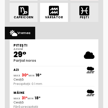
CAPRICORN
VĂRSĂTOR
PEȘTI
Vremea
PITEȘTI
ACUM
29°
Parțial noros
AZI
30°
16°
MAX
MIN
Ceață
Precipitații: 0.1 mm
MÂINE
31°
18°
MAX
MIN
Ceață
Fără precipitații