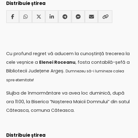
Distribuie știrea
Cu profund regret vă aducem la cunoștință trecerea la
cele veșnice a
Elenei Roceanu
, fosta contabilă-șefă a
Bibliotecii Județene Argeș.
Dumnezeu să-i lumineze calea
spre eternitate!
Slujba de înmormântare va avea loc duminică, după
ora 11:00, la Biserica ”Nașterea Maicii Domnului” din satul
Căteasca, comuna Căteasca.
Distribuie știrea