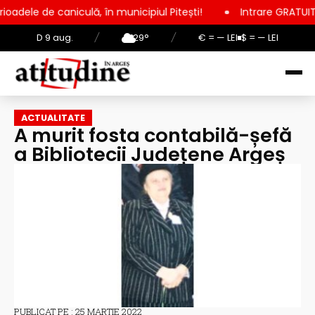
niculă, în municipiul Pitești!
Intrare GRATUITĂ pentru copii,
D 9 aug.
/
29°
/
€ = — LEI
$ = — LEI
ACTUALITATE
A murit fosta contabilă-șefă
a Bibliotecii Județene Argeș
PUBLICAT PE : 25 MARTIE 2022