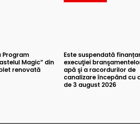
u Program
Este suspendată finanța
astelul Magic” din
execuţiei branşamentelo
mplet renovată
apă şi a racordurilor de
canalizare începând cu 
de 3 august 2026