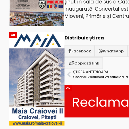
ţinut în sala de sus a Cate
inaugurată. Concertul este
Mioveni, Primărie şi Centru
AD
Distribuie știrea
Facebook
WhatsApp
Copiază link
ȘTIREA ANTERIOARĂ
AD