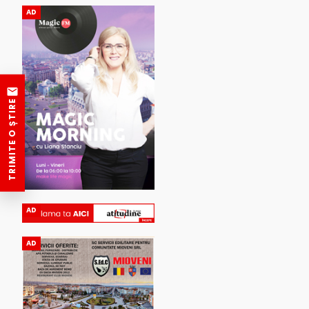
AD
TRIMITE O ȘTIRE
AD
AD