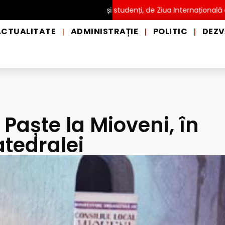
TĂ pentru copii, elevi și studenți, de Ziua Internațională a Grădin
ACTUALITATE
ADMINISTRAȚIE
POLITIC
DEZV
|
|
|
Paște la Mioveni, în
atedralei