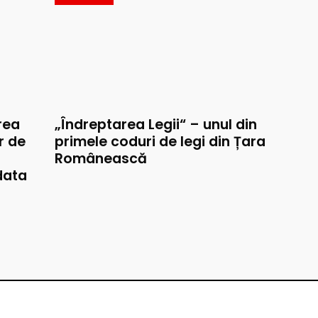
rea
„Îndreptarea Legii“ – unul din
r de
primele coduri de legi din Țara
Românească
data