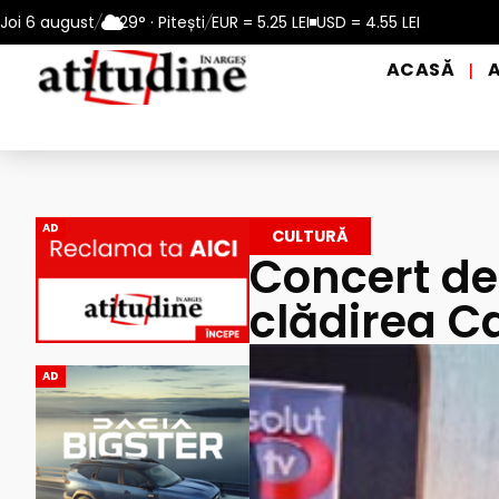
perioadele de caniculă, în municipiul Pitești!
Joi 6 august
/
29° · Pitești
/
EUR = 5.25 LEI
USD = 4.55 LEI
Intrare GRATUI
ACASĂ
|
AD
CULTURĂ
Concert de 
clădirea C
AD