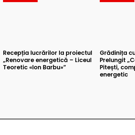
Recepția lucrărilor la proiectul
Grădinița c
„Renovare energetică – Liceul
Prelungit „C
Teoretic «Ion Barbu»”
Pitești, co
energetic