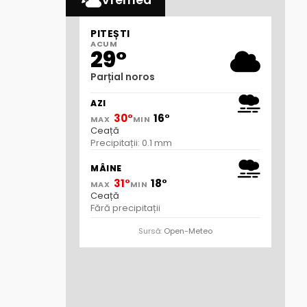
Vremea
PITEȘTI
ACUM
29°
Parțial noros
AZI
30°
16°
MAX
MIN
Ceață
Precipitații: 0.1 mm
MÂINE
31°
18°
MAX
MIN
Ceață
Fără precipitații
Sursă:
Open-Meteo