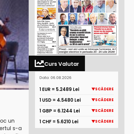
Curs Valutar
Data: 06.08.2026
1 EUR = 5.2489 Lei
SCĂDERE
1 USD = 4.5480 Lei
SCĂDERE
1 GBP = 6.1244 Lei
SCĂDERE
 loc un
1 CHF = 5.6210 Lei
SCĂDERE
ertul s-a