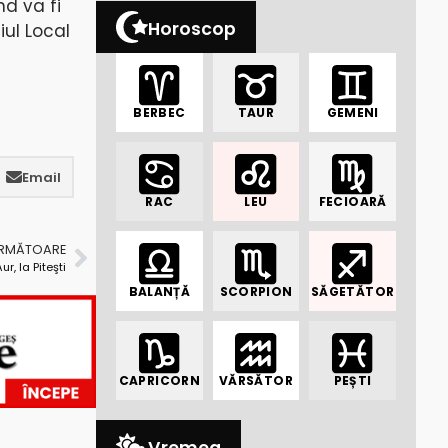
nd va fi
Horoscop
iul Local
BERBEC
TAUR
GEMENI
Email
RAC
LEU
FECIOARĂ
URMĂTOARE
ur, la Piteşti
BALANȚĂ
SCORPION
SĂGETĂTOR
CAPRICORN
VĂRSĂTOR
PEȘTI