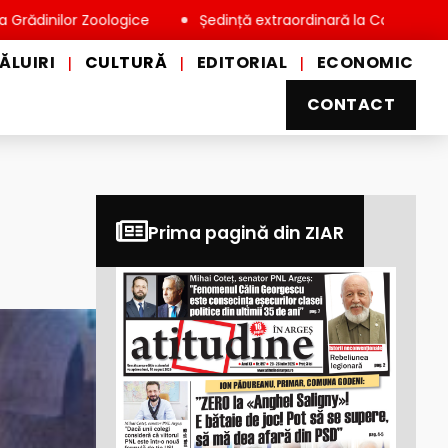
ilor Zoologice
Ședință extraordinară la Consiliul Local Miov
ĂLUIRI
CULTURĂ
EDITORIAL
ECONOMIC
|
|
|
CONTACT
Prima pagină din ZIAR