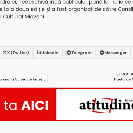
dralei, nedeschisă încă publicului, până la 1 iulie câ
 la a doua ediţie şi a fost organizat de către Consil
l Cultural Mioveni.
X (Twitter)
LinkedIn
Telegram
Messenger
ȘTIREA 
Costinel Vasilescu va candida la primăria Curtea de Argeş sub sigla Alianţei pentru Argeş şi Muscel
Flautul de A