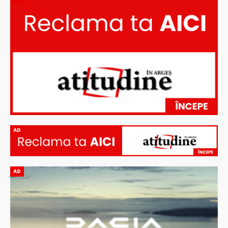
AD
AD