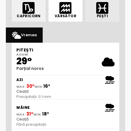
CAPRICORN
VĂRSĂTOR
PEȘTI
Vremea
PITEȘTI
ACUM
29°
Parțial noros
AZI
30°
16°
MAX
MIN
Ceață
Precipitații: 0.1 mm
MÂINE
31°
18°
MAX
MIN
Ceață
Fără precipitații