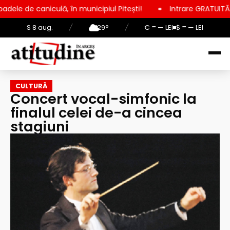
ulă, în municipiul Pitești!
Intrare GRATUITĂ pentru copii, el
S 8 aug.
/
29°
/
€ = — LEI
$ = — LEI
CULTURĂ
Concert vocal-simfonic la
finalul celei de-a cincea
stagiuni