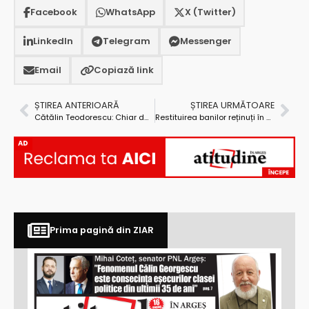
Facebook
WhatsApp
X (Twitter)
LinkedIn
Telegram
Messenger
Email
Copiază link
ȘTIREA ANTERIOARĂ
ȘTIREA URMĂTOARE
Cătălin Teodorescu: Chiar dacă în Argeș alegerile nu au fost câștigate de PDL, organizația a crescut
Restituirea banilor reținuți în plus pentru C.A.S. din pensiile de peste 740 lei. Ce se întâmplă cu banii celor care decedează înainte de restituirea banilor?
AD
Prima pagină din ZIAR