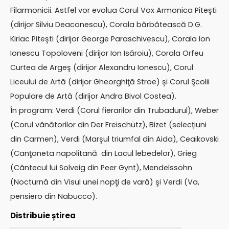
Filarmonicii. Astfel vor evolua Corul Vox Armonica Piteşti
(dirijor Silviu Deaconescu), Corala bărbătească D.G.
Kiriac Piteşti (dirijor George Paraschivescu), Corala Ion
Ionescu Topoloveni (dirijor Ion Isăroiu), Corala Orfeu
Curtea de Argeş (dirijor Alexandru Ionescu), Corul
Liceului de Artă (dirijor Gheorghiţă Stroe) şi Corul Şcolii
Populare de Artă (dirijor Andra Bivol Costea).
În program: Verdi (Corul fierarilor din Trubadurul), Weber
(Corul vânătorilor din Der Freischütz), Bizet (selecţiuni
din Carmen), Verdi (Marşul triumfal din Aida), Ceaikovski
(Canţoneta napolitană din Lacul lebedelor), Grieg
(Cântecul lui Solveig din Peer Gynt), Mendelssohn
(Nocturnă din Visul unei nopţi de vară) şi Verdi (Va,
pensiero din Nabucco).
Distribuie știrea