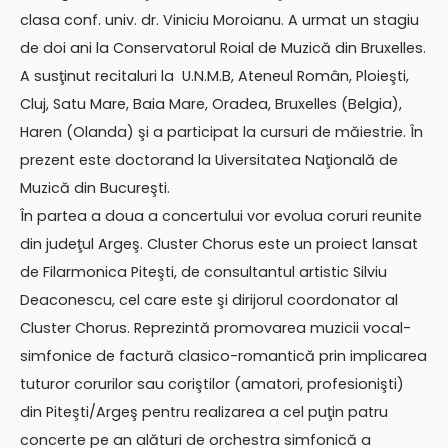
clasa conf. univ. dr. Viniciu Moroianu. A urmat un stagiu
de doi ani la Conservatorul Roial de Muzică din Bruxelles.
A susţinut recitaluri la U.N.M.B, Ateneul Român, Ploieşti,
Cluj, Satu Mare, Baia Mare, Oradea, Bruxelles (Belgia),
Haren (Olanda) şi a participat la cursuri de măiestrie. În
prezent este doctorand la Uiversitatea Naţională de
Muzică din Bucureşti.
În partea a doua a concertului vor evolua coruri reunite
din judeţul Argeş. Cluster Chorus este un proiect lansat
de Filarmonica Piteşti, de consultantul artistic Silviu
Deaconescu, cel care este şi dirijorul coordonator al
Cluster Chorus. Reprezintă promovarea muzicii vocal-
simfonice de factură clasico-romantică prin implicarea
tuturor corurilor sau coriştilor (amatori, profesionişti)
din Piteşti/Argeş pentru realizarea a cel puţin patru
concerte pe an alături de orchestra simfonică a