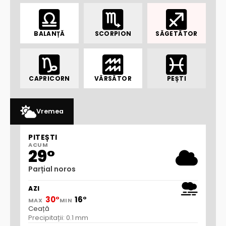
BALANȚĂ
SCORPION
SĂGETĂTOR
CAPRICORN
VĂRSĂTOR
PEȘTI
Vremea
PITEȘTI
ACUM
29°
Parțial noros
AZI
30°
16°
MAX
MIN
Ceață
Precipitații: 0.1 mm