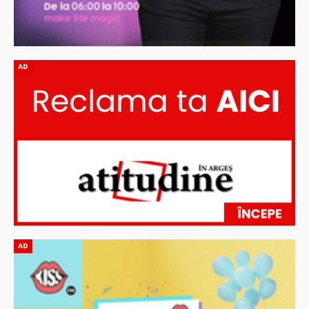
AD
AD