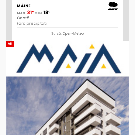
MÂINE
31°
18°
MAX
MIN
Ceață
Fără precipitații
Sursă:
Open-Meteo
AD