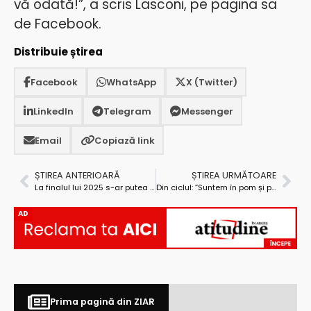
vă odată!”, a scris Lasconi, pe pagina sa
de Facebook.
Distribuie știrea
Facebook
WhatsApp
X (Twitter)
LinkedIn
Telegram
Messenger
Email
Copiază link
ȘTIREA ANTERIOARĂ
ȘTIREA URMĂTOARE
La finalul lui 2025 s-ar putea circula pe autostradă, de la Tigveni la București
Din ciclul: ”Suntem în pom și pomul în aer”. România s-a împrumutat din nou, cu o dobândă foarte mare
AD
Prima pagină din ZIAR