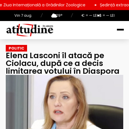
onală a Grădinilor Zoologice
Ședință extraordinară la Consil
Vin 7 aug.
/
29°
/
€ = — LEI
$ = — LEI
POLITIC
Elena Lasconi îl atacă pe
Ciolacu, după ce a decis
limitarea votului în Diaspora