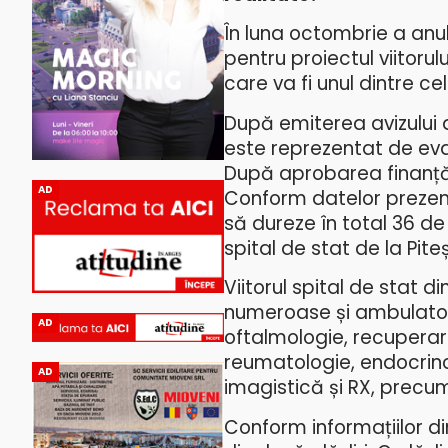
În luna octombrie a anul
pentru proiectul viitorulu
care va fi unul dintre c
După emiterea avizului d
este reprezentat de evalu
După aprobarea finanțări
AD
Conform datelor prezent
să dureze în total 36 de
spital de stat de la Pite
Viitorul spital de stat d
numeroase și ambulatoriu 
AD
oftalmologie, recuperare
reumatologie, endocrino
AD
imagistică și RX, precu
Conform informațiilor din 