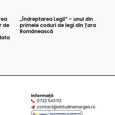
rea
„Îndreptarea Legii“ – unul din
r de
primele coduri de legi din Țara
Românească
data
Informații
0722 543 112
contact@atitudineinarges.ro