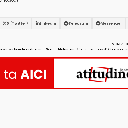
X (Twitter)
LinkedIn
Telegram
Messenger
ȘTIREA 
Pitești – un nou bloc, pe strada Rahovei, va beneficia de renovare energetică!