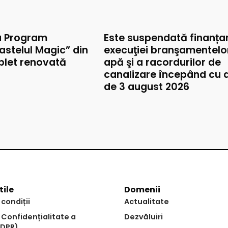
u Program
Este suspendată finanța
astelul Magic” din
execuţiei branşamentelo
mplet renovată
apă şi a racordurilor de
canalizare începând cu 
de 3 august 2026
tile
Domenii
 condiții
Actualitate
e Confidențialitate a
Dezvăluiri
GDPR)