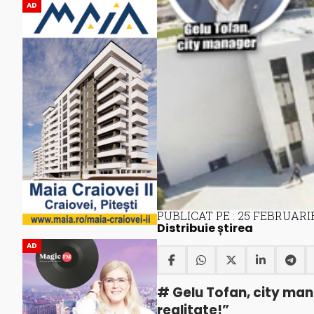
AD
PUBLICAT PE : 25 FEBRUARI
Distribuie știrea
AD
# Gelu Tofan, city mana
realitate!”