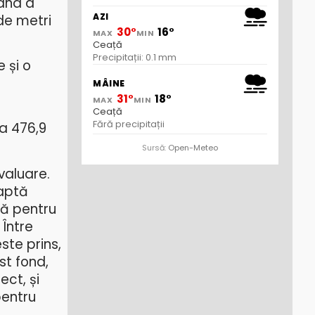
mând a
AZI
de metri
30°
16°
MAX
MIN
Ceață
Precipitații: 0.1 mm
 și o
MÂINE
31°
18°
MAX
MIN
Ceață
Fără precipitații
la 476,9
Sursă:
Open-Meteo
valuare.
eaptă
să pentru
Între
ste prins,
st fond,
ect, și
pentru