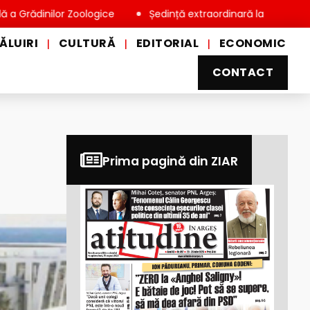
inilor Zoologice
Ședință extraordinară la Consiliul Local Mi
ĂLUIRI
CULTURĂ
EDITORIAL
ECONOMIC
|
|
|
CONTACT
Prima pagină din ZIAR