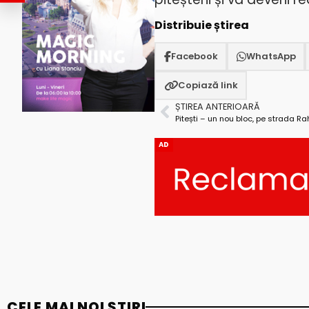
Distribuie știrea
Facebook
WhatsApp
Copiază link
ȘTIREA ANTERIOARĂ
AD
CELE MAI NOI ȘTIRI