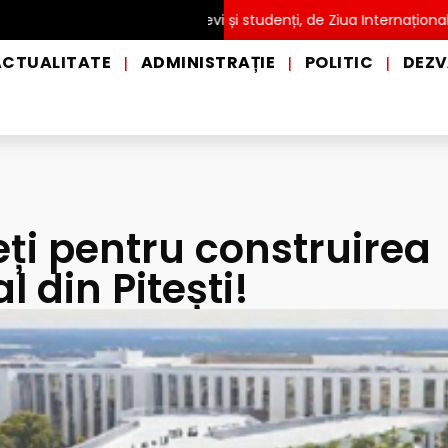
UITĂ pentru copii, elevi și studenți, de Ziua Internațională a Grăd
ACTUALITATE
ADMINISTRAȚIE
POLITIC
DEZV
|
|
|
eți pentru construirea
l din Pitești!