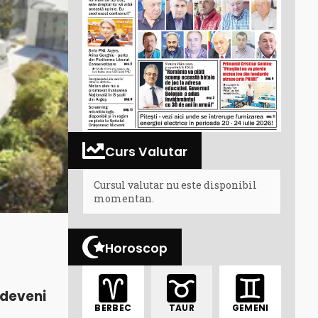
Curs Valutar
Cursul valutar nu este disponibil
momentan.
Horoscop
 deveni
BERBEC
TAUR
GEMENI