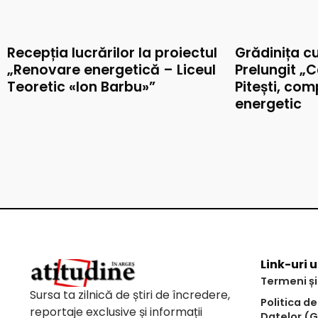
Recepția lucrărilor la proiectul
Grădinița c
„Renovare energetică – Liceul
Prelungit „C
Teoretic «Ion Barbu»”
Pitești, co
energetic
Link-uri u
Termeni și
Sursa ta zilnică de știri de încredere,
Politica d
reportaje exclusive și informații
Datelor (