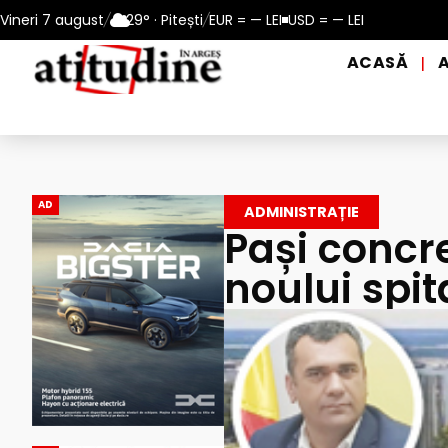
n perioadele de caniculă, în municipiul Pitești!
Vineri 7 august
/
29° · Pitești
/
EUR = — LEI
USD = — LEI
Intrare GRAT
ACASĂ
|
AD
ADMINISTRAȚIE
Pași concr
noului spita