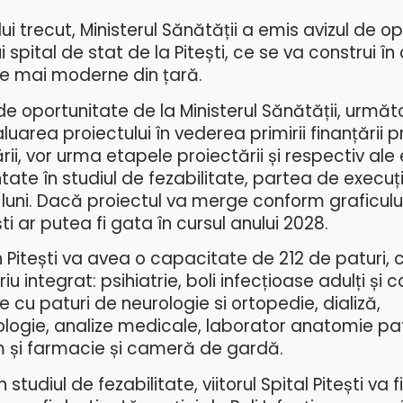
ui trecut, Ministerul Sănătății a emis avizul de o
i spital de stat de la Pitești, ce se va construi în 
ele mai moderne din țară.
e oportunitate de la Ministerul Sănătății, următ
area proiectului în vederea primirii finanțării pr
i, vor urma etapele proiectării și respectiv ale 
ate în studiul de fezabilitate, partea de execuț
 luni. Dacă proiectul va merge conform graficului,
ști ar putea fi gata în cursul anului 2028.
in Pitești va avea o capacitate de 212 de paturi, c
integrat: psihiatrie, boli infecțioase adulți și co
 cu paturi de neurologie si ortopedie, dializă,
logie, analize medicale, laborator anatomie pa
m și farmacie și cameră de gardă.
studiul de fezabilitate, viitorul Spital Pitești va f