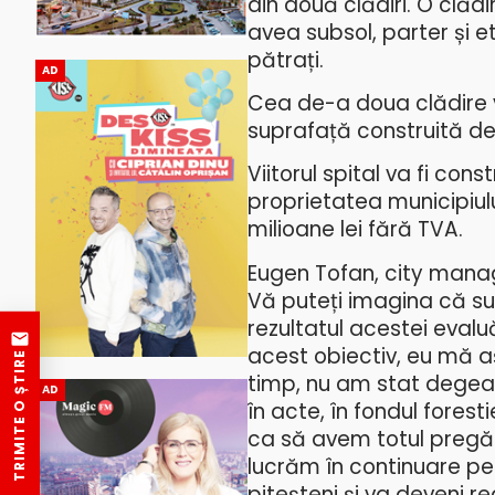
din două clădiri. O clădi
avea subsol, parter și e
pătrați.
AD
Cea de-a doua clădire va 
suprafață construită de
Viitorul spital va fi con
proprietatea municipiului
milioane lei fără TVA.
Eugen Tofan, city manag
Vă puteți imagina că su
rezultatul acestei evalu
acest obiectiv, eu mă a
TRIMITE O ȘTIRE
timp, nu am stat degeab
AD
în acte, în fondul fore
ca să avem totul pregăti
lucrăm în continuare pen
piteșteni și va deveni re