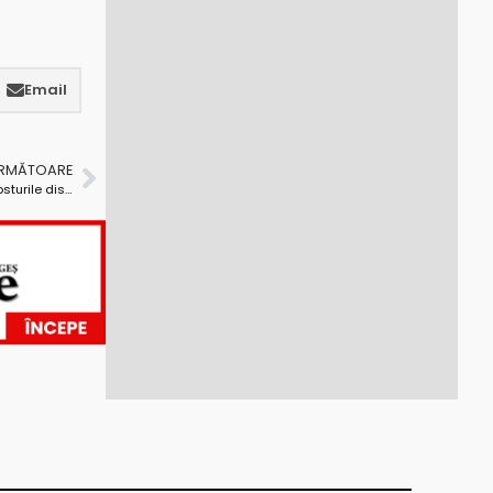
Email
URMĂTOARE
Site-ul Titularizare 2025 a fost lansat! Care sunt posturile disponibile în Argeș?