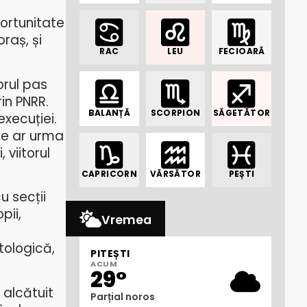
portunitate
oraș,
și
RAC
LEU
FECIOARĂ
orul pas
in PNRR.
BALANȚĂ
SCORPION
SĂGETĂTOR
execuției.
ie ar urma
 viitorul
CAPRICORN
VĂRSĂTOR
PEȘTI
u secții
pii,
Vremea
tologică,
PITEȘTI
ACUM
29°
i alcătuit
Parțial noros