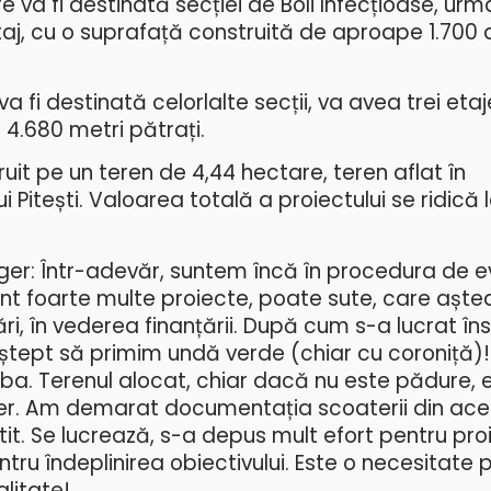
re va fi destinată secției de Boli Infecțioase, ur
taj, cu o suprafață construită de aproape 1.700 
fi destinată celorlalte secții, va avea trei etaje
 4.680 metri pătrați.
struit pe un teren de 4,44 hectare, teren aflat în
 Pitești. Valoarea totală a proiectului se ridică 
er: Într-adevăr, suntem încă în procedura de e
nt foarte multe proiecte, poate sute, care așt
ări, în vederea finanțării. După cum s-a lucrat în
ștept să primim undă verde (chiar cu coroniță)! 
a. Terenul alocat, chiar dacă nu este pădure, e
stier. Am demarat documentația scoaterii din ace
t. Se lucrează, s-a depus mult efort pentru proi
tru îndeplinirea obiectivului. Este o necesitate 
alitate!