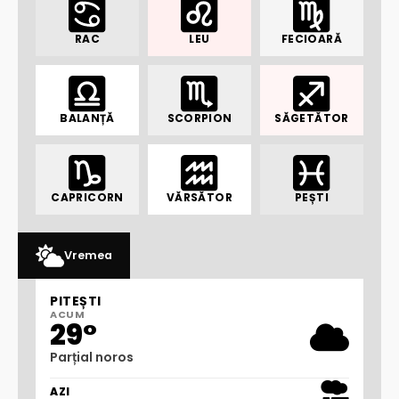
RAC
LEU
FECIOARĂ
BALANȚĂ
SCORPION
SĂGETĂTOR
CAPRICORN
VĂRSĂTOR
PEȘTI
Vremea
PITEȘTI
ACUM
29°
Parțial noros
AZI