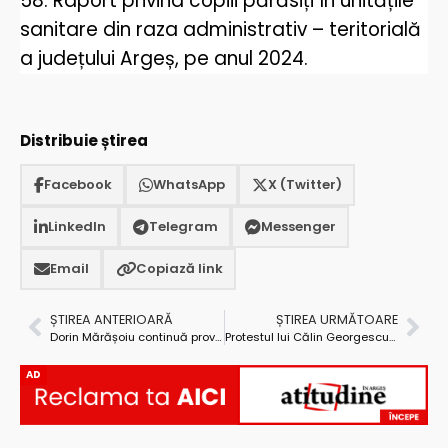
58. Raport privind copiii părăsiți în unitățile
sanitare din raza administrativ – teritorială
a județului Argeș, pe anul 2024.
Distribuie știrea
Facebook
WhatsApp
X (Twitter)
LinkedIn
Telegram
Messenger
Email
Copiază link
ȘTIREA ANTERIOARĂ
ȘTIREA URMĂTOARE
Dorin Mărășoiu continuă provocarea lui Călin Georgescu. Desculț prin zăpada din cimitir…
Protestul lui Călin Georgescu a eșuat! Suveranistul nu mai recunoaște că a chemat oamenii în stradă
AD