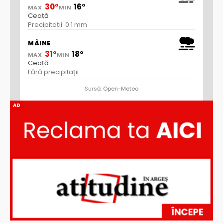
30°
16°
MAX
MIN
Ceață
Precipitații: 0.1 mm
MÂINE
31°
18°
MAX
MIN
Ceață
Fără precipitații
Sursă:
Open-Meteo
AD