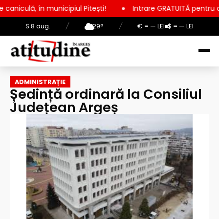
n municipiul Pitești!
Intrare GRATUITĂ pentru copii, elevi și
S 8 aug.
/
29°
/
€ = — LEI
$ = — LEI
ADMINISTRAȚIE
Ședință ordinară la Consiliul
Județean Argeș