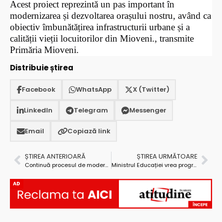
Acest proiect reprezintă un pas important în
modernizarea și dezvoltarea orașului nostru, având ca
obiectiv îmbunătățirea infrastructurii urbane și a
calității vieții locuitorilor din Mioveni., transmite
Primăria Mioveni.
Distribuie știrea
Facebook
WhatsApp
X (Twitter)
LinkedIn
Telegram
Messenger
Email
Copiază link
ȘTIREA ANTERIOARĂ
ȘTIREA URMĂTOARE
Continuă procesul de modernizare și eficientizare a iluminatului public, în Pitești!
Ministrul Educației vrea programă la liceu ca-n Marea Britanie, Germania, Finlanda și Suedia
AD