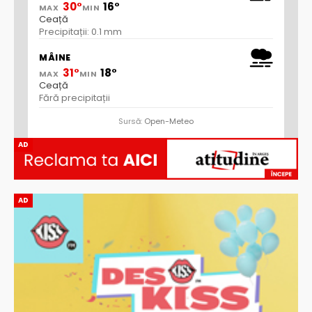
30°
16°
MAX
MIN
Ceață
Precipitații: 0.1 mm
MÂINE
31°
18°
MAX
MIN
Ceață
Fără precipitații
Sursă:
Open-Meteo
AD
AD