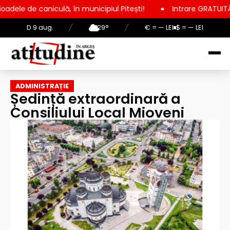
iculă, în municipiul Pitești!
Intrare GRATUITĂ pentru copii, 
D 9 aug.
/
29°
/
€ = — LEI
$ = — LEI
ADMINISTRAȚIE
Ședință extraordinară a
Consiliului Local Mioveni