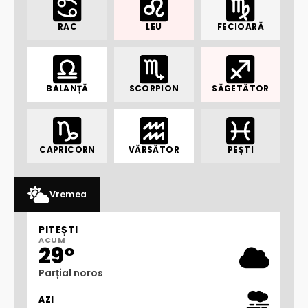
RAC
LEU
FECIOARĂ
BALANȚĂ
SCORPION
SĂGETĂTOR
CAPRICORN
VĂRSĂTOR
PEȘTI
Vremea
PITEȘTI
ACUM
29°
Parțial noros
AZI