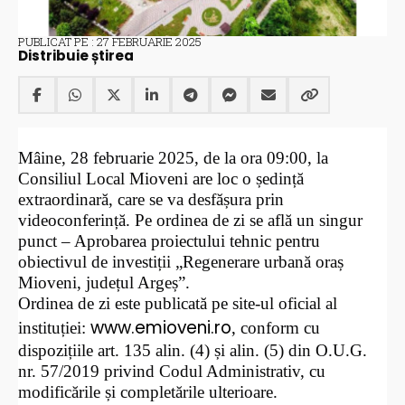
PUBLICAT PE : 27 FEBRUARIE 2025
Distribuie știrea
Mâine, 28 februarie 2025, de la ora 09:00, la
Consiliul Local Mioveni are loc o ședință
extraordinară, care se va desfășura prin
videoconferință. Pe ordinea de zi se află un singur
punct – Aprobarea proiectului tehnic pentru
obiectivul de investiții „Regenerare urbană oraș
Mioveni, județul Argeș”.
Ordinea de zi este publicată pe site-ul oficial al
www.emioveni.ro
instituției
:
,
conform cu
dispozițiile art. 135 alin. (4) și alin. (5) din O.U.G.
nr. 57/2019 privind Codul Administrativ, cu
modificările și completările ulterioare.