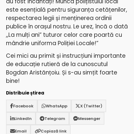
au fost încântați! Munca polițistului local
este esențială pentru siguranța cetățenilor,
respectarea legii și menținerea ordinii
publice în orașul nostru.
Le urez, încă o dată
,,La mulți ani” tuturor celor care poartă cu
mândrie uniforma Poliției Locale!”
Cei mici au primit și instrucțiuni importante
de educație rutieră de la cunoscutul
Bogdan Aristănțoiu. Și s-au simțit foarte
bine!
Distribuie știrea
Facebook
WhatsApp
X (Twitter)
LinkedIn
Telegram
Messenger
Email
Copiază link