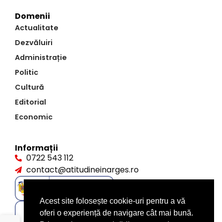
Domenii
Actualitate
Dezvăluiri
Administrație
Politic
Cultură
Editorial
Economic
Informații
0722 543 112
contact@atitudineinarges.ro
Acest site folosește cookie-uri pentru a vă
oferi o experiență de navigare cât mai bună.