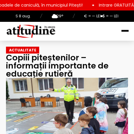
lă, în municipiul Pitești!
Intrare GRATUITĂ pentru copii, ele
S 8 aug.
/
29°
/
€ = — LEI
$ = — LEI
ACTUALITATE
Copiii piteștenilor –
informații importante de
educație rutieră