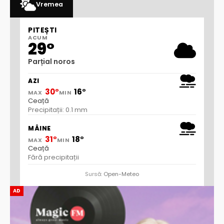
Vremea
PITEȘTI
ACUM
29°
Parțial noros
AZI
30°
16°
MAX
MIN
Ceață
Precipitații: 0.1 mm
MÂINE
31°
18°
MAX
MIN
Ceață
Fără precipitații
Sursă:
Open-Meteo
AD