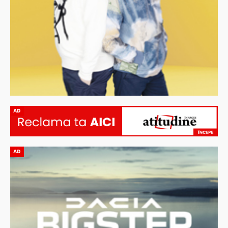
AD
AD