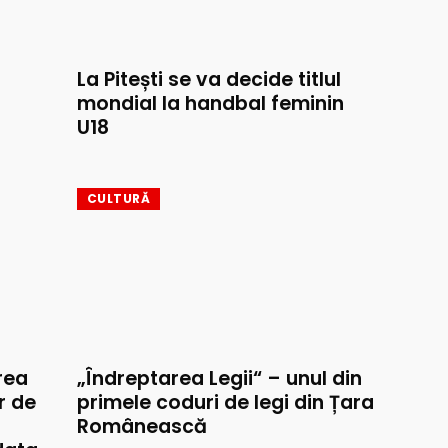
La Pitești se va decide titlul
mondial la handbal feminin
U18
CULTURĂ
rea
„Îndreptarea Legii“ – unul din
r de
primele coduri de legi din Țara
Românească