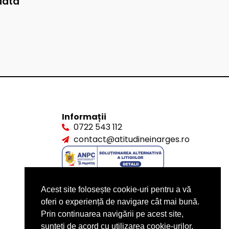
data
Informații
0722 543 112
contact@atitudineinarges.ro
Acest site folosește cookie-uri pentru a vă
oferi o experiență de navigare cât mai bună.
Prin continuarea navigării pe acest site,
sunteți de acord cu utilizarea cookie-urilor.