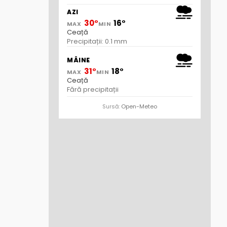
AZI
30°
16°
MAX
MIN
Ceață
Precipitații: 0.1 mm
MÂINE
31°
18°
MAX
MIN
Ceață
Fără precipitații
Sursă:
Open-Meteo