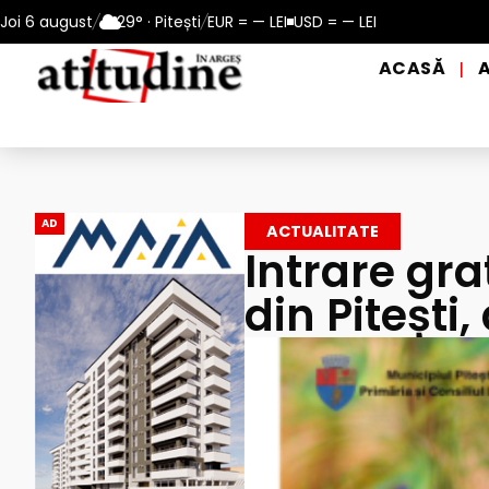
perioadele de caniculă, în municipiul Pitești!
Joi 6 august
/
29° · Pitești
/
EUR = — LEI
USD = — LEI
Intrare GRATUI
ACASĂ
|
AD
ACTUALITATE
Intrare gra
din Pitești,