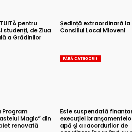
TUITĂ pentru
Ședință extraordinară la
și studenți, de Ziua
Consiliul Local Mioveni
lă a Grădinilor
FĂRĂ CATEGORIE
u Program
Este suspendată finanța
astelul Magic” din
execuţiei branşamentelo
mplet renovată
apă şi a racordurilor de