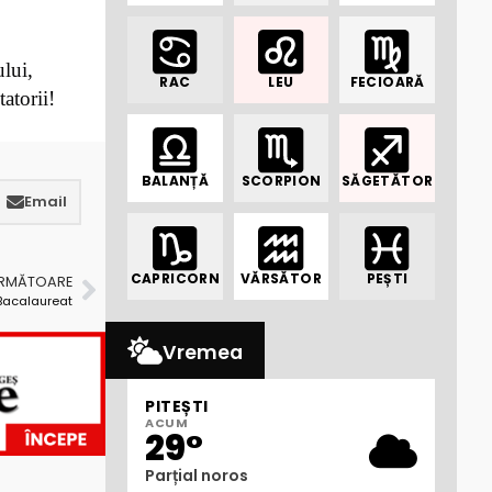
ului,
RAC
LEU
FECIOARĂ
atorii!
BALANȚĂ
SCORPION
SĂGETĂTOR
Email
CAPRICORN
VĂRSĂTOR
PEȘTI
URMĂTOARE
 Bacalaureat
Vremea
PITEȘTI
ACUM
29°
Parțial noros