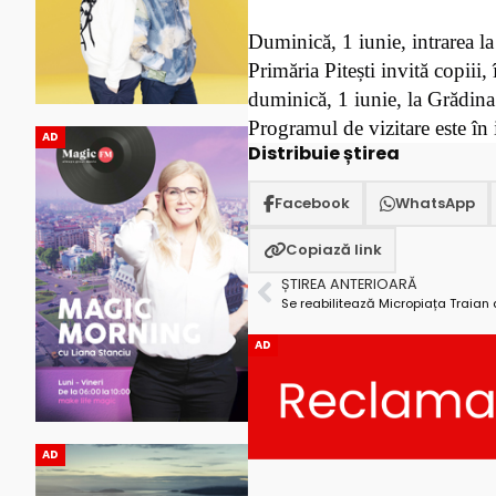
Duminică, 1 iunie, intrarea la
Primăria Pitești invită copiii
duminică, 1 iunie, la Grădina Z
Programul de vizitare este în 
AD
Distribuie știrea
Facebook
WhatsApp
Copiază link
ȘTIREA ANTERIOARĂ
Se reabilitează Micropiața Traian d
AD
AD