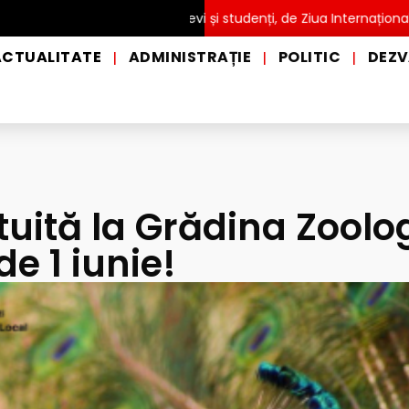
TĂ pentru copii, elevi și studenți, de Ziua Internațională a Grădin
ACTUALITATE
ADMINISTRAȚIE
POLITIC
DEZV
|
|
|
tuită la Grădina Zoolo
 de 1 iunie!