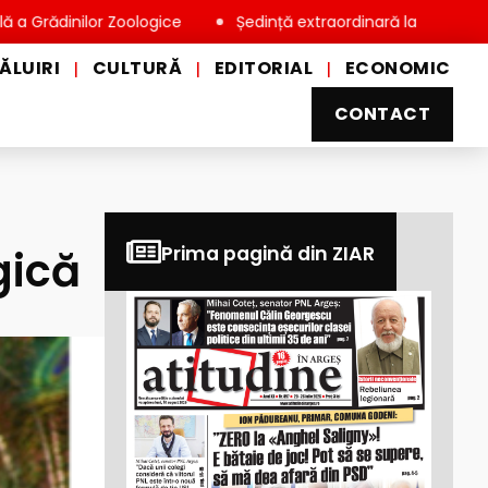
ilor Zoologice
Ședință extraordinară la Consiliul Local Miov
ĂLUIRI
CULTURĂ
EDITORIAL
ECONOMIC
|
|
|
CONTACT
gică
Prima pagină din ZIAR