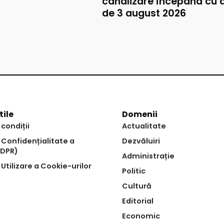
canalizare începând cu 
de 3 august 2026
tile
Domenii
 condiții
Actualitate
e Confidențialitate a
Dezvăluiri
GDPR)
Administrație
 Utilizare a Cookie-urilor
Politic
Cultură
Editorial
Economic