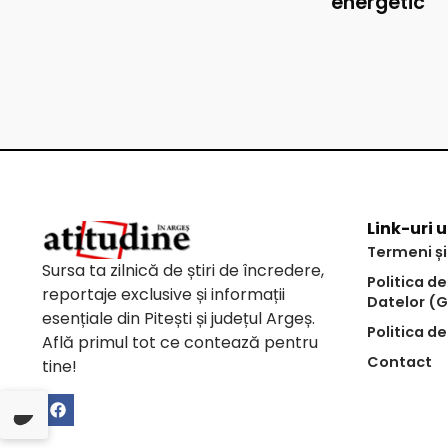
energetic
Link-uri u
Termeni și
Sursa ta zilnică de știri de încredere,
Politica d
reportaje exclusive și informații
Datelor (
esențiale din Pitești și județul Argeș.
Politica de
Află primul tot ce contează pentru
Contact
tine!