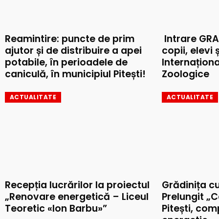
Reamintire: puncte de prim
Intrare GRA
ajutor și de distribuire a apei
copii, elevi 
potabile, în perioadele de
Internaționa
caniculă, în municipiul Pitești!
Zoologice
ACTUALITATE
ACTUALITATE
Recepția lucrărilor la proiectul
Grădinița c
„Renovare energetică – Liceul
Prelungit „C
Teoretic «Ion Barbu»”
Pitești, co