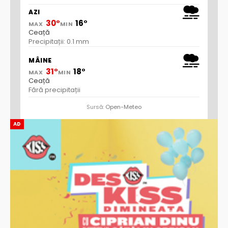
AZI
30°
16°
MAX
MIN
Ceață
Precipitații: 0.1 mm
MÂINE
31°
18°
MAX
MIN
Ceață
Fără precipitații
Sursă:
Open-Meteo
AD