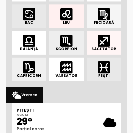
RAC
LEU
FECIOARĂ
BALANȚĂ
SCORPION
SĂGETĂTOR
CAPRICORN
VĂRSĂTOR
PEȘTI
Vremea
PITEȘTI
ACUM
29°
Parțial noros