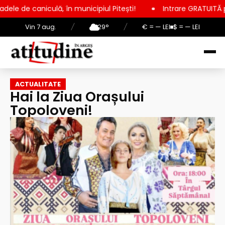
lă, în municipiul Pitești!
Intrare GRATUITĂ pentru copii, el
Vin 7 aug.
/
29°
/
€ = — LEI
$ = — LEI
ACTUALITATE
Hai la Ziua Orașului
Topoloveni!