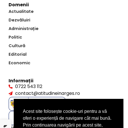
Domenii
Actualitate
Dezvăluiri
Administrație
Politic
Cultură
Editorial
Economic
Informații
0722 543 112
contact@atitudineinarges.ro
Acest site folosește cookie-uri pentru a vă
oferi o experiență de navigare cât mai bună.
Prin continuarea navigării pe acest site,