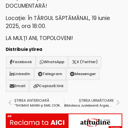
DOCUMENTARĂ!
Locație: În TÂRGUL SĂPTĂMÂNAL, 19 iunie
2025, ora 18:00.
LA MULȚI ANI, TOPOLOVENI!
Distribuie știrea
Facebook
WhatsApp
X (Twitter)
LinkedIn
Telegram
Messenger
Email
Copiază link
ȘTIREA ANTERIOARĂ
ȘTIREA URMĂTOARE
”THOMAS MANN și EMIL CIORAN – Personalitățile Lunii Iunie”, de la BIBLIOTECA JUDEȚEANĂ ARGEȘ
Biblioteca Județeană Argeș – o nouă întrunire cu elevii din Boteni
AD