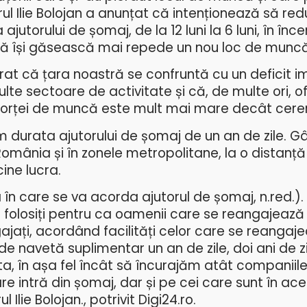
ul Ilie Bolojan a anunțat că intenționează să re
jutorului de șomaj, de la 12 luni la 6 luni, în în
să își găsească mai repede un nou loc de muncă
arat că țara noastră se confruntă cu un deficit 
te sectoare de activitate și că, de multe ori, o
 forței de muncă este mult mai mare decât cere
 durata ajutorului de șomaj de un an de zile. Gâ
România și în zonele metropolitane, la o distanț
ine lucra.
a în care se va acorda ajutorul de șomaj, n.red.).
folosiți pentru ca oamenii care se reangajează 
jați, acordând facilități celor care se reangaje
de navetă suplimentar un an de zile, doi ani de zi
ta, în așa fel încât să încurajăm atât companiile 
e intră din șomaj, dar și pe cei care sunt în ac
 Ilie Bolojan., potrivit Digi24.ro.