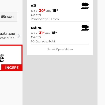
AZI
30°
16°
MAX
MIN
Ceață
Email
Precipitații: 0.1 mm
MÂINE
31°
18°
MAX
MIN
URMĂTOARE
Ceață
Premierul Bolojan anunță măsuri de reducere de personal în toate ministerele
Fără precipitații
Sursă:
Open-Meteo