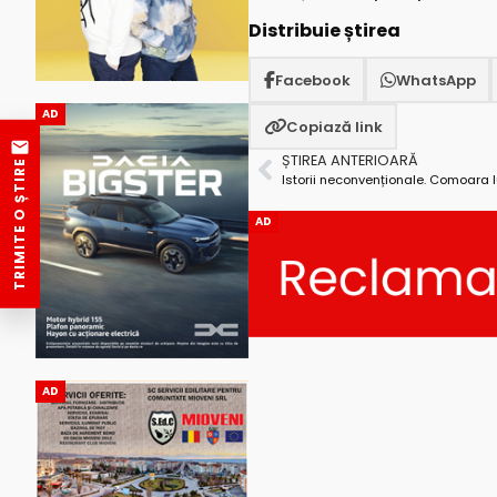
Distribuie știrea
Facebook
WhatsApp
AD
Copiază link
ȘTIREA ANTERIOARĂ
TRIMITE O ȘTIRE
Istorii neconvenționale. Comoara 
AD
AD