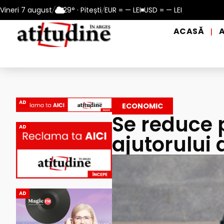
perioadele de caniculă, în municipiul Pitești!
Vineri 7 august
/
29° · Pitești
/
EUR = — LEI
USD = — LEI
Intrare GRATUI
ACASĂ
|
AD
ECONOMIC
Se reduce 
AD
ajutorului
AD