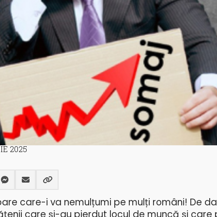
IE 2025
re care-i va nemulțumi pe mulți români! De d
ățenii care și-au pierdut locul de muncă și care