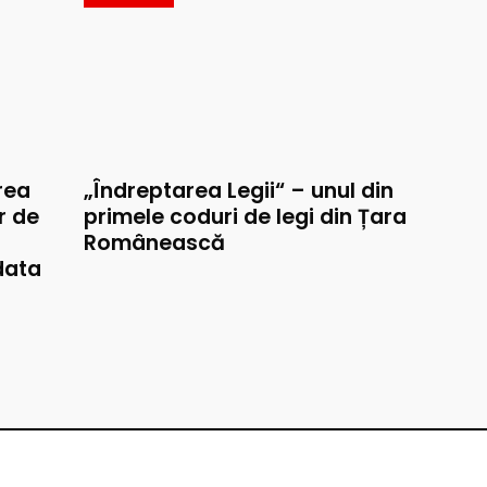
rea
„Îndreptarea Legii“ – unul din
r de
primele coduri de legi din Țara
Românească
data