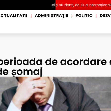
TĂ pentru copii, elevi și studenți, de Ziua Internațională a Grădin
ACTUALITATE
ADMINISTRAȚIE
POLITIC
DEZV
|
|
|
perioada de acordare 
 de șomaj