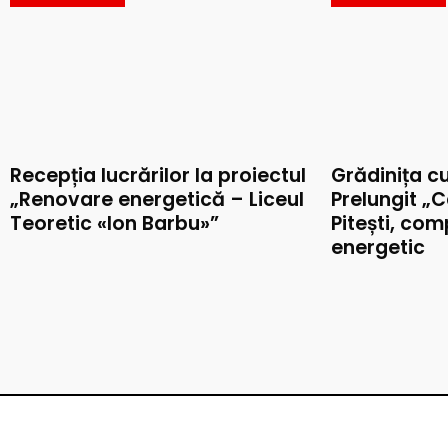
Recepția lucrărilor la proiectul
Grădinița c
„Renovare energetică – Liceul
Prelungit „C
Teoretic «Ion Barbu»”
Pitești, co
energetic