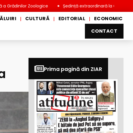
ilor Zoologice
Ședință extraordinară la Consiliul Local Miov
ĂLUIRI
CULTURĂ
EDITORIAL
ECONOMIC
|
|
|
CONTACT
a
Prima pagină din ZIAR