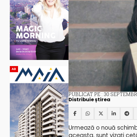
AD
PUBLICAT PE : 30 SEPTEMBR
Distribuie știrea
Urmează o nouă schimba
aceasta, sunt vizați cet