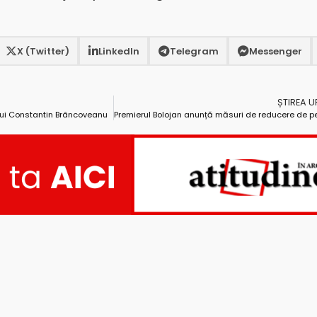
X (Twitter)
LinkedIn
Telegram
Messenger
ȘTIREA 
lui Constantin Brâncoveanu