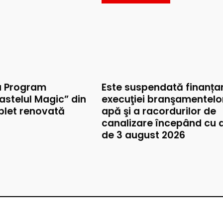
u Program
Este suspendată finanța
astelul Magic” din
execuţiei branşamentelo
mplet renovată
apă şi a racordurilor de
canalizare începând cu 
de 3 august 2026