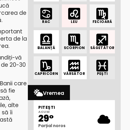
ducă
cercarea de
.
RAC
LEU
FECIOARĂ
important
ferta de la
rea.
BALANȚĂ
SCORPION
SĂGETĂTOR
ndiți-vă
ă de 20-30
CAPRICORN
VĂRSĂTOR
PEȘTI
 Banii care
să fie
Vremea
ază,
le, alte
PITEȘTI
să îi
ACUM
29°
eastă
Parțial noros