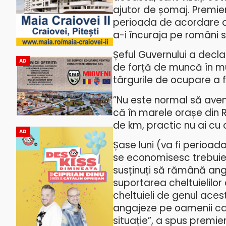
ajutor de șomaj. Premier
perioada de acordare a a
a-i încuraja pe români 
Șeful Guvernului a decl
AD
de forță de muncă în mul
târgurile de ocupare a
”Nu este normal să avem
că în marele orașe din 
de km, practic nu ai cu c
AD
Șase luni (va fi perioad
se economisesc trebuie 
susținuți să rămână anga
suportarea cheltuielilor 
cheltuieli de genul aces
angajeze pe oamenii car
situație”, a spus premierul