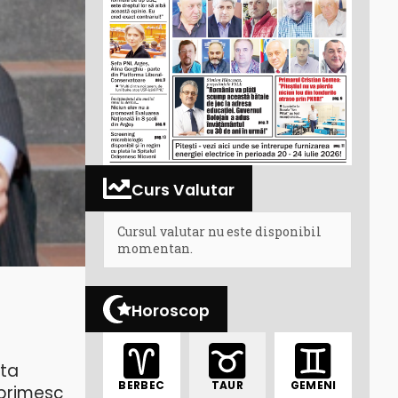
Curs Valutar
Cursul valutar nu este disponibil
momentan.
Horoscop
ata
BERBEC
TAUR
GEMENI
 primesc