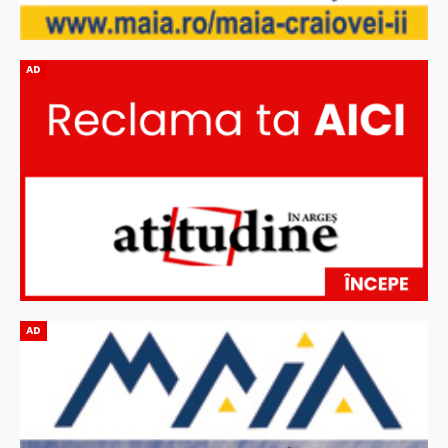
AD
AD