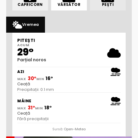
CAPRICORN
VĂRSĂTOR
PEȘTI
Vremea
PITEȘTI
ACUM
29°
Parțial noros
AZI
30°
16°
MAX
MIN
Ceață
Precipitații: 0.1 mm
MÂINE
31°
18°
MAX
MIN
Ceață
Fără precipitații
Sursă:
Open-Meteo