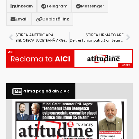
LinkedIn
Telegram
Messenger
Email
Copiază link
ȘTIREA ANTERIOARĂ
ȘTIREA URMĂTOARE
BIBLIOTECA JUDEȚEANĂ ARGEȘ ADUCE UN OMAGIU VALORILOR LOCALE PRIN EXPOZIȚIA „PERSONALITĂȚI LITERARE ȘI CULTURALE ARGEȘENE”
De trei (chiar patru!) ori Jean Dumitrașcu!
AD
Prima pagină din ZIAR