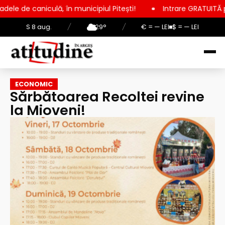
 în municipiul Pitești!
Intrare GRATUITĂ pentru copii, elevi
S 8 aug.
/
29°
/
€ = — LEI
$ = — LEI
ECONOMIC
Sărbătoarea Recoltei revine
la Mioveni!