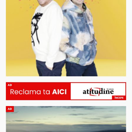
AD
AD