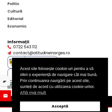
Politic
Cultură
Editorial
Economic
Informații
0722 543 112
contact@atitudineinarges.ro
Acest site folosește cookie-uri pentru a vă
oferi o experiență de navigare cât mai bună.
Prin continuarea navigării pe acest site,
sunteți de acord cu utilizarea cookie-urilor.
Află mai mult
©2026 Atitudine în Argeș. Toate drepturile rezervate
design by
XITE.ro
Acceptă