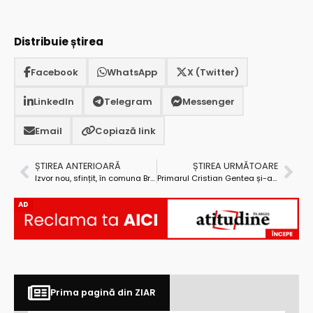
Distribuie știrea
Facebook
WhatsApp
X (Twitter)
LinkedIn
Telegram
Messenger
Email
Copiază link
ȘTIREA ANTERIOARĂ
ȘTIREA URMĂTOARE
Izvor nou, sfințit, în comuna Bradu
Primarul Cristian Gentea și-a făcut abonament de autobuz!
AD
Prima pagină din ZIAR