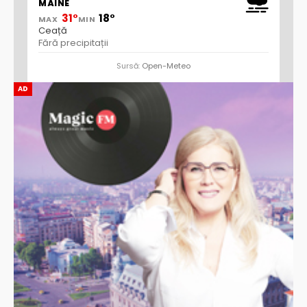
MÂINE
31°
18°
MAX
MIN
Ceață
Fără precipitații
Sursă:
Open-Meteo
AD