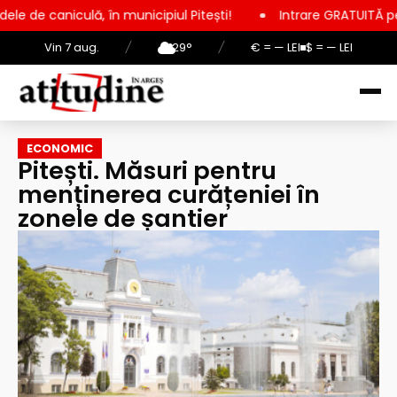
, în municipiul Pitești!
Intrare GRATUITĂ pentru copii, elevi
Vin 7 aug.
/
29°
/
€ = — LEI
$ = — LEI
ECONOMIC
Pitești. Măsuri pentru
menținerea curățeniei în
zonele de șantier