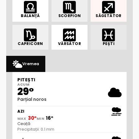
BALANȚĂ
SCORPION
SĂGETĂTOR
CAPRICORN
VĂRSĂTOR
PEȘTI
Vremea
PITEȘTI
ACUM
29°
Parțial noros
AZI
30°
16°
MAX
MIN
Ceață
Precipitații: 0.1 mm