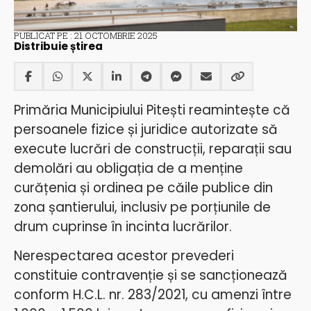
PUBLICAT PE : 21 OCTOMBRIE 2025
Distribuie știrea
Primăria Municipiului Pitești reamintește că
persoanele fizice și juridice autorizate să
execute lucrări de construcții, reparații sau
demolări au obligația de a menține
curățenia și ordinea pe căile publice din
zona șantierului, inclusiv pe porțiunile de
drum cuprinse în incinta lucrărilor.
Nerespectarea acestor prevederi
constituie contravenție și se sancționează
conform H.C.L. nr. 283/2021, cu amenzi între