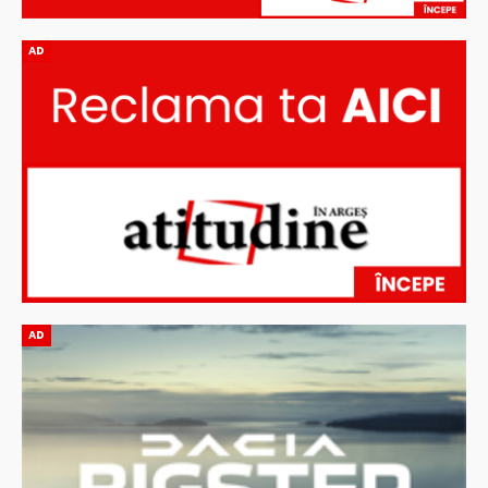
AD
AD