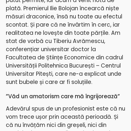
putut permite, iar acum a venit nota de
plată. Premierul Ilie Bolojan încearcă niște
măsuri draconice, însă nu toate au efectul
scontat. Și pare că ne învârtim în cerc, iar
realitatea ne lovește din toate părțile. Am
stat de vorbă cu Tiberiu Avrămescu,
conferențiar universitar doctor la
Facultatea de Științe Economice din cadrul
Universității Politehnica București – Centrul
Universitar Pitești, care ne-a explicat unde
sunt bubele și care ar fi soluțiile.
”Văd un amatorism care mă îngrijorează”
Adevărul spus de un profesionist este că nu
vom trece ușor prin această perioadă. Și
că nu învățăm nici din greșeli, nici din