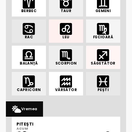
BERBEC
TAUR
GEMENI
RAC
LEU
FECIOARĂ
BALANȚĂ
SCORPION
SĂGETĂTOR
CAPRICORN
VĂRSĂTOR
PEȘTI
Vremea
PITEȘTI
ACUM