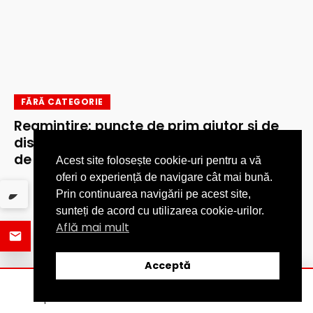
FĂRĂ CATEGORIE
Reamintire: puncte de prim ajutor și de
distribuire a apei potabile, în perioadele
de caniculă, în municipiul Pitești!
Acest site folosește cookie-uri pentru a vă
oferi o experiență de navigare cât mai bună.
Prin continuarea navigării pe acest site,
sunteți de acord cu utilizarea cookie-urilor.
Află mai mult
Acceptă
ȘTIRI
DISTRIBUIE
CATEGORII