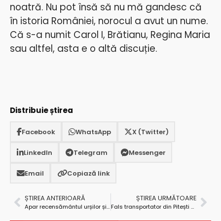
noatră. Nu pot însă să nu mă gandesc că
în istoria României, norocul a avut un nume.
Că s-a numit Carol I, Brătianu, Regina Maria
sau altfel, asta e o altă discuție.
Distribuie știrea
Facebook
WhatsApp
X (Twitter)
LinkedIn
Telegram
Messenger
Email
Copiază link
ȘTIREA ANTERIOARĂ
ȘTIREA URMĂTOARE
Apar recensământul urșilor și legi noi pentru protejarea oamenilor
Fals transportator din Pitești – înșelăciune uriașă cu peste 30 de păgubiți!