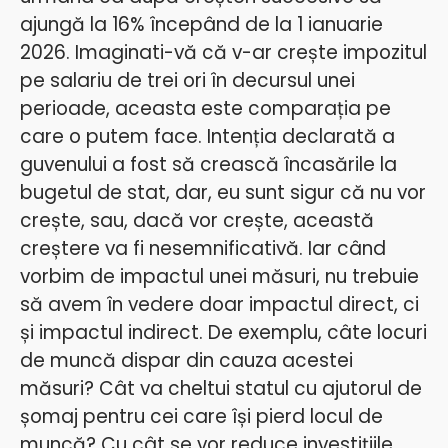
ajungă la 16% începând de la 1 ianuarie
2026. Imaginati-vă că v-ar crește impozitul
pe salariu de trei ori în decursul unei
perioade, aceasta este comparația pe
care o putem face. Intenția declarată a
guvenului a fost să crească încasările la
bugetul de stat, dar, eu sunt sigur că nu vor
crește, sau, dacă vor crește, această
creștere va fi nesemnificativă. Iar când
vorbim de impactul unei măsuri, nu trebuie
să avem în vedere doar impactul direct, ci
și impactul indirect. De exemplu, câte locuri
de muncă dispar din cauza acestei
măsuri? Cât va cheltui statul cu ajutorul de
șomaj pentru cei care își pierd locul de
muncă? Cu cât se vor reduce investițiile