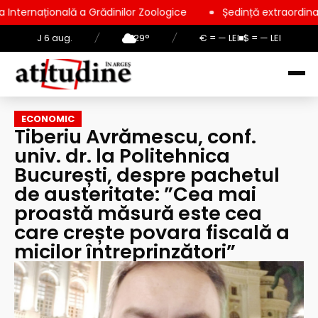
Grădinilor Zoologice
Ședință extraordinară la Consiliul Loca
J 6 aug.
/
29°
/
€ = — LEI
$ = — LEI
ECONOMIC
Tiberiu Avrămescu, conf.
univ. dr. la Politehnica
București, despre pachetul
de austeritate: ”Cea mai
proastă măsură este cea
care crește povara fiscală a
micilor întreprinzători”