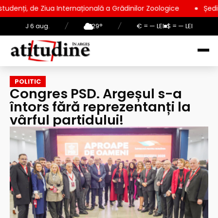
Ziua Internațională a Grădinilor Zoologice
Ședință extraordi
J 6 aug.
/
29°
/
€ = — LEI
$ = — LEI
POLITIC
Congres PSD. Argeșul s-a
întors fără reprezentanți la
vârful partidului!