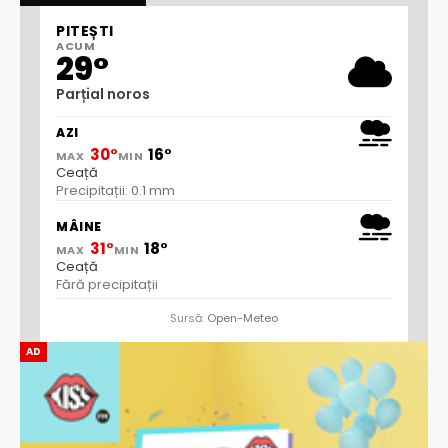
PITEȘTI
ACUM
29°
Parțial noros
AZI
30°
16°
MAX
MIN
Ceață
Precipitații: 0.1 mm
MÂINE
31°
18°
MAX
MIN
Ceață
Fără precipitații
Sursă:
Open-Meteo
AD