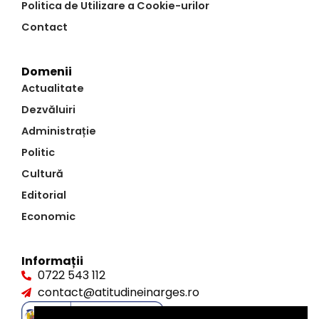
Politica de Utilizare a Cookie-urilor
Contact
Domenii
Actualitate
Dezvăluiri
Administrație
Politic
Cultură
Editorial
Economic
Informații
0722 543 112
contact@atitudineinarges.ro