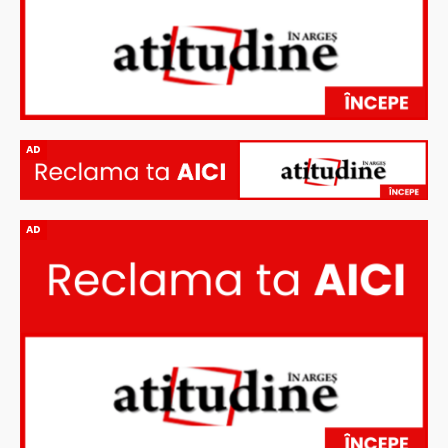
AD
AD