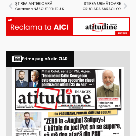
ȘTIREA ANTERIOARĂ
ȘTIREA URMĂTOARE
Caravana NĂSCUT PENTRU SPORT – Ediția a II-a Argeș, la Călinești!
CRUCIADA SĂRACILOR
AD
Prima pagină din ZIAR