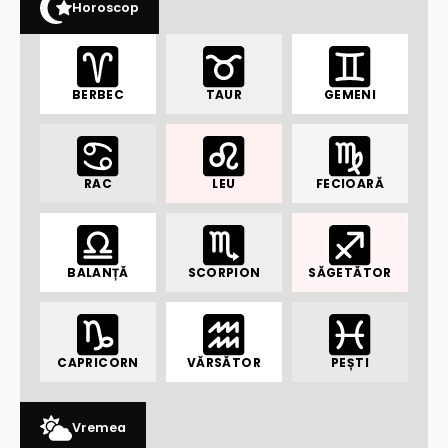
Horoscop
BERBEC
TAUR
GEMENI
RAC
LEU
FECIOARĂ
BALANȚĂ
SCORPION
SĂGETĂTOR
CAPRICORN
VĂRSĂTOR
PEȘTI
Vremea