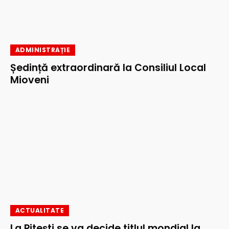
ADMINISTRAȚIE
Ședință extraordinară la Consiliul Local
Mioveni
ACTUALITATE
La Pitești se va decide titlul mondial la