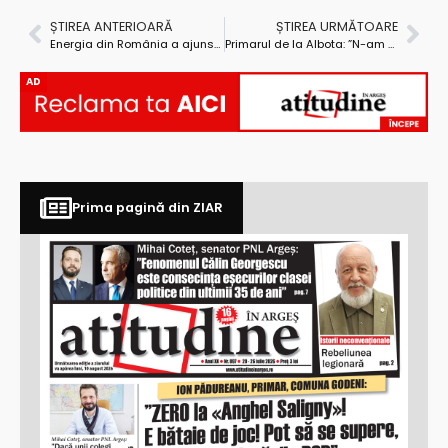
ȘTIREA ANTERIOARĂ
ȘTIREA URMĂTOARE
Energia din România a ajuns pe mâna samsarilor!
Primarul de la Albota: ”N-am nevoie de susținerea nimănui. Am trecut de perioada în care am făcut pe cerșetorul”
AD
Prima pagină din ZIAR