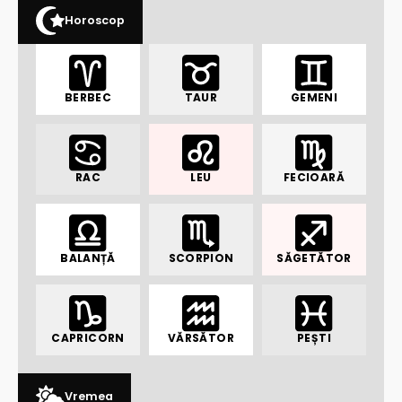
Horoscop
BERBEC
TAUR
GEMENI
RAC
LEU
FECIOARĂ
BALANȚĂ
SCORPION
SĂGETĂTOR
CAPRICORN
VĂRSĂTOR
PEȘTI
Vremea