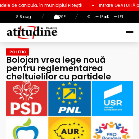
ă, în municipiul Pitești!
Intrare GRATUITĂ pentru copii, elev
S 8 aug.
/
29°
/
€ = — LEI
$ = — LEI
POLITIC
Bolojan vrea lege nouă
pentru reglementarea
cheltuielilor cu partidele