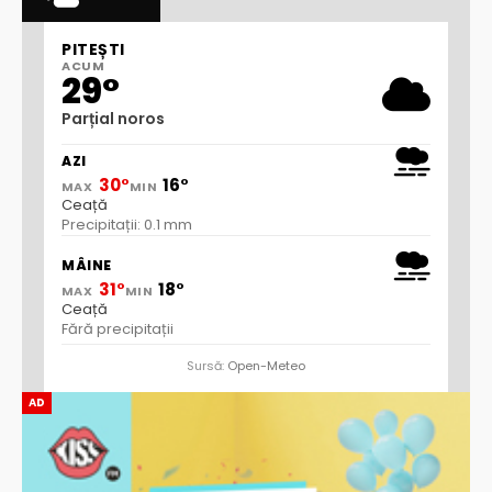
PITEȘTI
ACUM
29°
Parțial noros
AZI
30°
16°
MAX
MIN
Ceață
Precipitații: 0.1 mm
MÂINE
31°
18°
MAX
MIN
Ceață
Fără precipitații
Sursă:
Open-Meteo
AD