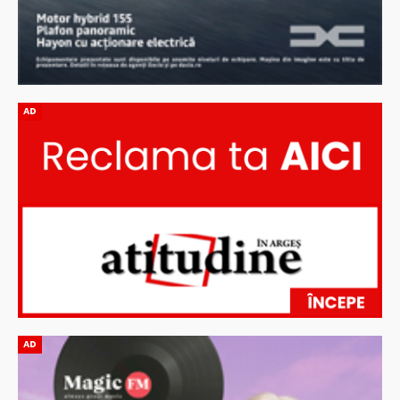
AD
AD