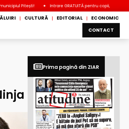
itești!
Intrare GRATUITĂ pentru copii, elevi și studenți, de 
ĂLUIRI
CULTURĂ
EDITORIAL
ECONOMIC
|
|
|
CONTACT
Prima pagină din ZIAR
Ninja