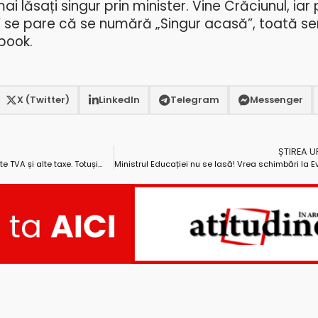
ai lăsați singur prin minister. Vine Crăciunul, iar 
” se pare că se numără „Singur acasă”, toată ser
ebook.
X (Twitter)
LinkedIn
Telegram
Messenger
ȘTIREA 
e TVA și alte taxe. Totuși…