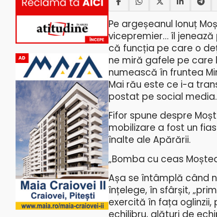
Pe argeșeanul Ionuț Moșt
vicepremier… îl jenează
că funcția pe care o deț
ne miră gafele pe care l
AD
numească în fruntea Minis
Mai rău este ce i-a trans
postat pe social media.
Fifor spune despre Moște
mobilizare a fost un fia
înalte ale Apărării.
„Bomba cu ceas Moștea
Așa se întâmplă când ne
înțelege, în sfârșit, „pri
exercită în fața oglinzii,
echilibru, alături de ech