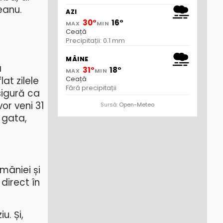
eanu.
AZI
30°
16°
MAX
MIN
Ceață
Precipitații: 0.1 mm
MÂINE
a
31°
18°
MAX
MIN
Ceață
lat zilele
Fără precipitații
sigură ca
or veni 31
Sursă:
Open-Meteo
 gata,
mâniei și
direct în
u. Și,