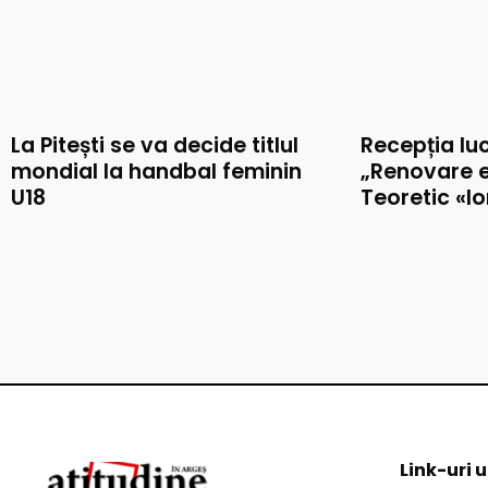
La Pitești se va decide titlul
Recepția luc
mondial la handbal feminin
„Renovare e
U18
Teoretic «I
Link-uri u