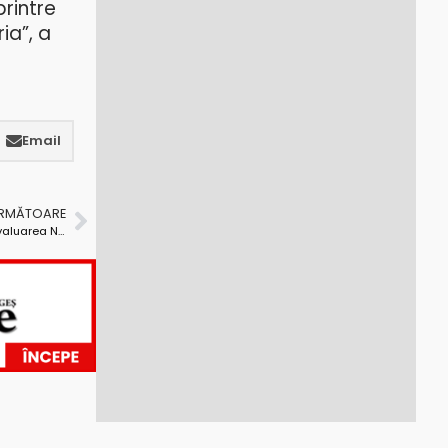
printre
ia”, a
Email
URMĂTOARE
Ministrul Educației nu se lasă! Vrea schimbări la Evaluarea Națională la clasa a VIII-a