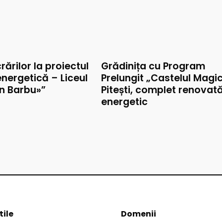
rărilor la proiectul
Grădinița cu Program
nergetică – Liceul
Prelungit „Castelul Magic
on Barbu»”
Pitești, complet renovat
energetic
tile
Domenii