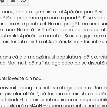
eanu, deputat și ministru al Apărării, parcă și
 pălăria prea mare pe care o poartă. Și se vede 
ine nu este pentru el. Nu are pregătirea necesar
e face. Ne miră însă că un partid politic a putut
terului Apărării un amator. Și nu e o jignire, e o 
mis fostul ministru al Apărării, Mihai Fifor, într-
anu că alarmează inutil populația și că exerciți
sco. Mai mult, că nu înțelege ceea ce se discută î
nu lovește din nou…
aveniții ajung în funcții strategice pentru Româ
mul pistolar al țării”, că funcția de ministru al apăr
 potolindu-ți narcisismul cronic, ci cu responsabili
ipa militară a MApN – aceea care, între noi fie vo