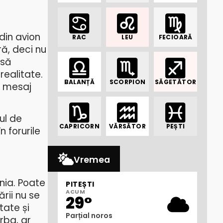
din avion
RAC
LEU
FECIOARĂ
ă, deci nu
 să
realitate.
BALANȚĂ
SCORPION
SĂGETĂTOR
un mesaj
ul de
CAPRICORN
VĂRSĂTOR
PEȘTI
n forurile
Vremea
nia. Poate
PITEȘTI
ACUM
ării nu se
29°
tate și
Parțial noros
rba, ar