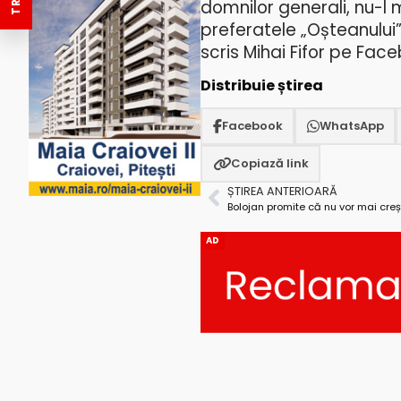
domnilor generali, nu-l m
preferatele „Oșteanului
scris Mihai Fifor pe Fac
Distribuie știrea
Facebook
WhatsApp
Copiază link
ȘTIREA ANTERIOARĂ
Bolojan promite că nu vor mai creșt
AD