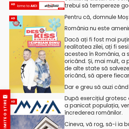
trebui să tempereze go
AD
Pentru că, domnule Moșt
AD
România nu este ameninț
Dacă ați fi fost mai pu
realitatea zilei, ați fi s
acestea în România, a s
oricând. Și, mai mult, a 
de alte state să salvez
oricând, să apere fiecar
Dar e greu să auzi când 
După exercițiul grotesc
TRIMITE O ȘTIRE
AD
a panicat populația, ven
încrederea românilor.
Cineva, vă rog, să-i ia b