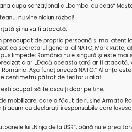
ana după senzațional a „bombei cu ceas” Moșt
eanu, nu vine niciun război!
ată și nu va fi atacată.
țin preocupat de propria persoană și mai atent l
esizat că secretarul general al NATO, Mark Rutte, af
pus limpede: România nu e singură și este mai 
precizat clar: „Dacă această țară ar fi atacată, v
e România. Așa funcționează NATO.” Alianța este
e centimetru pătrat de teritoriu aliat.
ești ocupat să te asculți doar pe tine.
 de mobilizare, care a făcut de rușine Armata Ro
iți acum cu declarații iresponsabile care lovesc 
utoanele lui „Ninja de la USR”, până nu e prea târzi