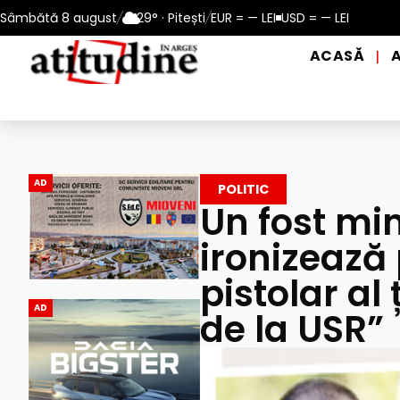
– 13 august 2026
Sâmbătă 8 august
/
29° · Pitești
Reamintire: puncte de prim ajutor și de dist
/
EUR = — LEI
USD = — LEI
ACASĂ
|
AD
POLITIC
Un fost min
ironizează
pistolar al
AD
de la USR”