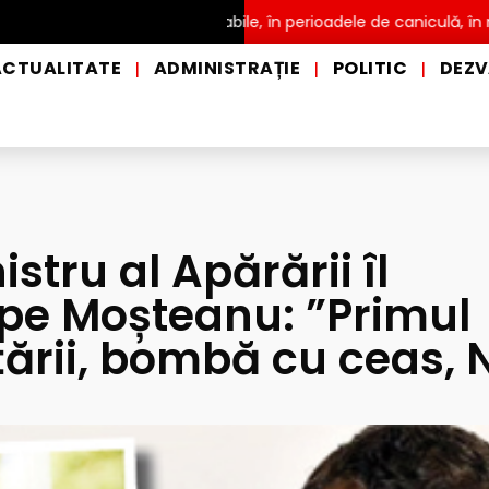
ribuire a apei potabile, în perioadele de caniculă, în municipiul P
ACTUALITATE
ADMINISTRAȚIE
POLITIC
DEZV
|
|
|
istru al Apărării îl
 pe Moșteanu: ”Primul
 țării, bombă cu ceas, 