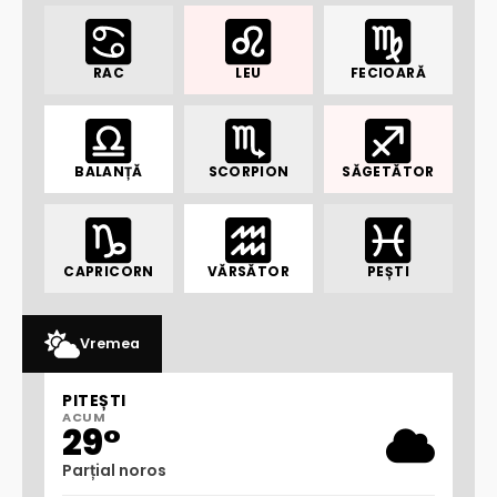
RAC
LEU
FECIOARĂ
BALANȚĂ
SCORPION
SĂGETĂTOR
CAPRICORN
VĂRSĂTOR
PEȘTI
Vremea
PITEȘTI
ACUM
29°
Parțial noros