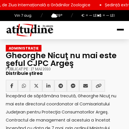
națională a Grădinilor Zoologice
Ședință extraordinară la Con
Vin 7 aug.
/
29°
/
€ = — LEI
$ = — LEI
ADMINISTRAȚIE
Gheorghe Nicuţ nu mai este
şeful CJPC Argeş
PUBLICAT PE : 17 MAI 2010
Distribuie știrea
Începând de săptămâna trecută, Gheorghe Nicuţ nu
mai este directorul coordonator al Comisariatului
Judeţean pentru Protecţia Consumatorilor Argeş.
Contractul de management al acestuia a încetat
începând cu data de 7 mai, prin ordinul Ministrului