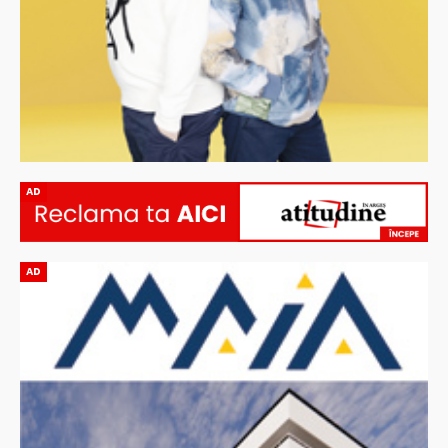
AD
AD