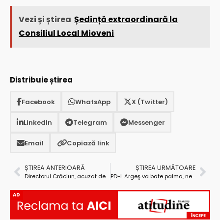
Vezi și știrea
Ședință extraordinară la
Consiliul Local Mioveni
Distribuie știrea
Facebook
WhatsApp
X (Twitter)
LinkedIn
Telegram
Messenger
Email
Copiază link
ȘTIREA ANTERIOARĂ
ȘTIREA URMĂTOARE
Directorul Crăciun, acuzat de subaevaluarea patrimoniului Comat Argeş SA
PD-L Argeş va bate palma, neoficial, cu Nicolescu?
AD