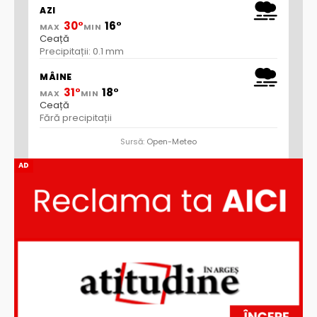
AZI
30°
16°
MAX
MIN
Ceață
Precipitații: 0.1 mm
MÂINE
31°
18°
MAX
MIN
Ceață
Fără precipitații
Sursă:
Open-Meteo
AD