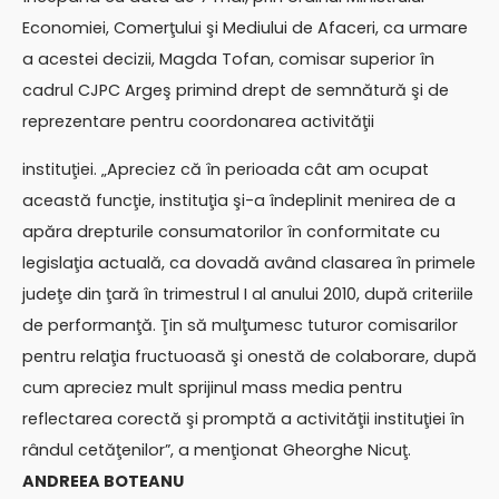
Economiei, Comerţului şi Mediului de Afaceri, ca urmare
a acestei decizii, Magda Tofan, comisar superior în
cadrul CJPC Argeş primind drept de semnătură şi de
reprezentare pentru coordonarea activităţii
instituţiei. „Apreciez că în perioada cât am ocupat
această funcţie, instituţia şi-a îndeplinit menirea de a
apăra drepturile consumatorilor în conformitate cu
legislaţia actuală, ca dovadă având clasarea în primele
judeţe din ţară în trimestrul I al anului 2010, după criteriile
de performanţă. Ţin să mulţumesc tuturor comisarilor
pentru relaţia fructuoasă şi onestă de colaborare, după
cum apreciez mult sprijinul mass media pentru
reflectarea corectă şi promptă a activităţii instituţiei în
rândul cetăţenilor”, a menţionat Gheorghe Nicuţ.
ANDREEA BOTEANU