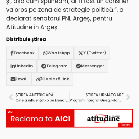
și, așa cum spuneam, ar fi fost un consilier
valoros pe zona de strategie politică.”, a
declarat senatorul PNL Argeș, pentru
Atitudine în Argeș.
Distribuie știrea
Facebook
WhatsApp
X (Twitter)
LinkedIn
Telegram
Messenger
Email
Copiază link
ȘTIREA ANTERIOARĂ
ȘTIREA URMĂTOARE
Cine a influențat-o pe Elena Lasconi să prezinte pozele fake cu Nicușor Dan-Coldea-Ponta? O apropiată a lui Ionuț Moșteanu?!…
Program integral Grieg, Filarmonica Pitești
AD