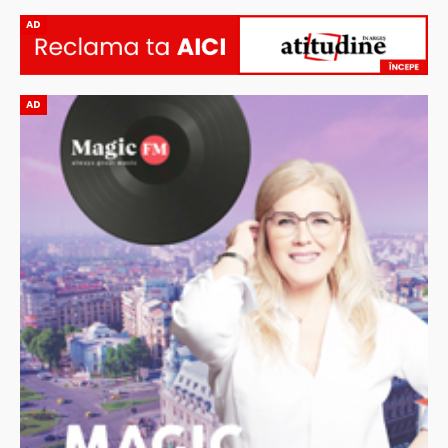
AD
AD