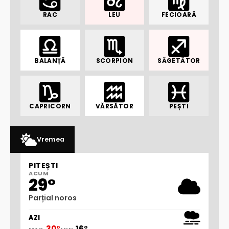
RAC
LEU
FECIOARĂ
BALANȚĂ
SCORPION
SĂGETĂTOR
CAPRICORN
VĂRSĂTOR
PEȘTI
Vremea
PITEȘTI
ACUM
29°
Parțial noros
AZI
30°
16°