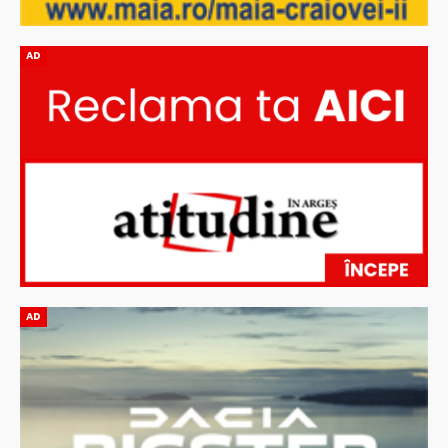
AD
AD