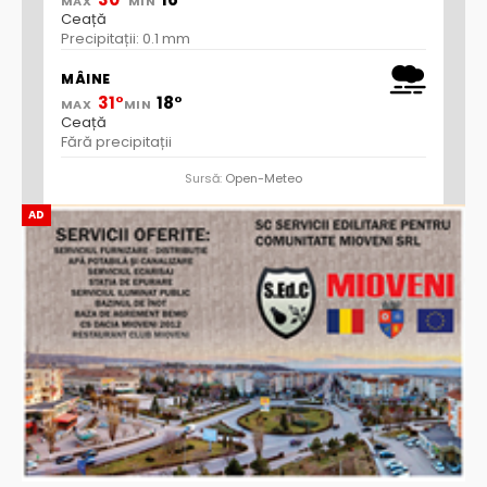
MAX
MIN
Ceață
Precipitații: 0.1 mm
MÂINE
31°
18°
MAX
MIN
Ceață
Fără precipitații
Sursă:
Open-Meteo
AD