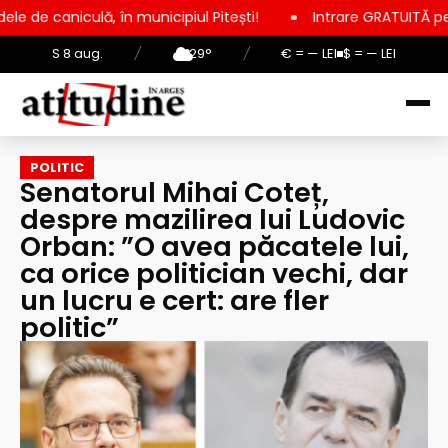
în municipiul Pitești!
Intrare GRATUITĂ pentru copii, elevi ș
S 8 aug.
/
29°
/
€ = — LEI
$ = — LEI
POLITIC
Senatorul Mihai Coteț,
despre mazilirea lui Ludovic
Orban: ”O avea păcatele lui,
ca orice politician vechi, dar
un lucru e cert: are fler
politic”